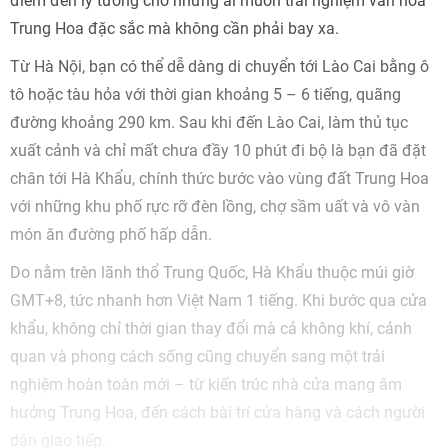
điểm đến lý tưởng cho những ai muốn trải nghiệm văn hóa
Trung Hoa đặc sắc mà không cần phải bay xa.
Từ Hà Nội, bạn có thể dễ dàng di chuyển tới Lào Cai bằng ô
tô hoặc tàu hỏa với thời gian khoảng 5 – 6 tiếng, quãng
đường khoảng 290 km. Sau khi đến Lào Cai, làm thủ tục
xuất cảnh và chỉ mất chưa đầy 10 phút đi bộ là bạn đã đặt
chân tới Hà Khẩu, chính thức bước vào vùng đất Trung Hoa
với những khu phố rực rỡ đèn lồng, chợ sầm uất và vô vàn
món ăn đường phố hấp dẫn.
Do nằm trên lãnh thổ Trung Quốc, Hà Khẩu thuộc múi giờ
GMT+8, tức nhanh hơn Việt Nam 1 tiếng. Khi bước qua cửa
khẩu, không chỉ thời gian thay đổi mà cả không khí, cảnh
quan và phong cách sống cũng chuyển sang một trải
nghiệm hoàn toàn mới – từ kiến trúc nhà cửa mang âm
hưởng Trung Hoa, đến cách bài trí cửa hàng và cách người
dân giao tiếp.