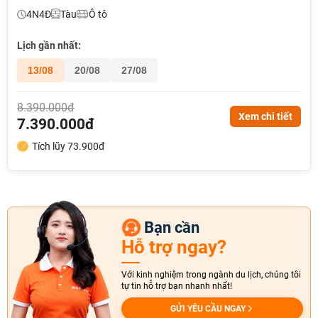
4N4Đ
Tàu
Ô tô
Lịch gần nhất:
13/08
20/08
27/08
8.390.000đ
Xem chi tiết
7.390.000đ
Tích lũy 73.900đ
Bạn cần
Hỗ trợ ngay?
Với kinh nghiệm trong ngành du lịch, chúng tôi
tự tin hỗ trợ bạn nhanh nhất!
GỬI YÊU CẦU NGAY