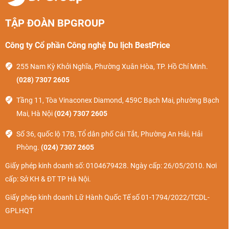
Bản đồ du lịch Hà Khẩu
TẬP ĐOÀN BPGROUP
Thời tiết tại Hà Khẩu - Côn Minh
Công ty Cổ phần Công nghệ Du lịch BestPrice
Thời tiết Hà Khẩu mang đặc trưng khí hậu cận nhiệt đới gió
255 Nam Kỳ Khởi Nghĩa, Phường Xuân Hòa, TP. Hồ Chí Minh.
mùa, với mùa hè nóng ẩm và mùa đông khô lạnh. Nhiệt độ
(028) 7307 2605
trung bình năm dao động từ 15–26°C, khá dễ chịu cho các
hoạt động du lịch quanh năm. Du khách nên theo dõi dự
Tầng 11, Tòa Vinaconex Diamond, 459C Bạch Mai, phường Bạch
báo thời tiết trước khi đi để chuẩn bị trang phục phù hợp,
Mai, Hà Nội
(024) 7307 2605
đặc biệt nếu dự định trải nghiệm mua sắm, chụp ảnh hoặc
Số 36, quốc lộ 17B, Tổ dân phố Cái Tắt, Phường An Hải, Hải
khám phá ẩm thực đường phố.
Phòng.
(024) 7307 2605
Giấy phép kinh doanh số: 0104679428. Ngày cấp: 26/05/2010. Nơi
cấp: Sở KH & ĐT TP Hà Nội.
Giấy phép kinh doanh Lữ Hành Quốc Tế số 01-1794/2022/TCDL-
GPLHQT