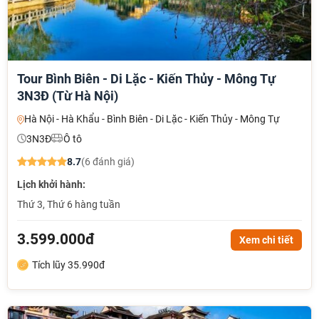
Tour Bình Biên - Di Lặc - Kiến Thủy - Mông Tự
3N3Đ (Từ Hà Nội)
Hà Nội - Hà Khẩu - Bình Biên - Di Lặc - Kiến Thủy - Mông Tự
3N3Đ
Ô tô
8.7
(6 đánh giá)
NHẬN ƯU ĐÃI NGAY
Lịch khởi hành:
TƯ VẤN NGAY
Thứ 3, Thứ 6 hàng tuần
TƯ VẤN NGAY
TƯ VẤN NGAY
3.599.000đ
Xem chi tiết
Tích lũy 35.990đ