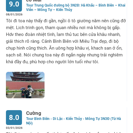
9.0
Tour Trung Quốc đường bộ 3N2Đ: Hà Khẩu – Bình Biên – Khai
Viễn – Mông Tự – Kiến Thủy
08/01/2026
Tôi đi toa này thấy đi gần, ngồi ô tô giường năm nên cũng đỡ
mệt. Lich trinh gọn, tham quan nhiều nơi mà không bị gấp.
Hdv theo đoàn nhiệt tình, lam thủ tuc bên cửa khâu nhanh,
giải thich rõ ràng. Cảnh Bình Biên với Miêu Trại đẹp, đi bộ
chụp hinh cũng thich. Ăn uông hợp khâu vị, khach san ở ổn,
sạch sẽ. Nói chung toa này đi ngắn ngày nhưng trải nghiêm
khá đầy đu, phù hơp cho người lớn tuổi như tôi.
Cường
8.0
Tour Bình Biên - Di Lặc - Kiến Thủy - Mông Tự 3N3Đ (Từ Hà
Nội)
03/01/2026