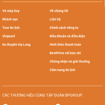
Vé máy bay
Về chúng tôi
Khách sạn
Liên hệ
Thời tiết tại Hà Khẩu
Tour du lịch
Chính sách riêng tư
Mùa xuân
Vinpearl
Điều khoản và điều kiện
Du thuyền Hạ Long
Hình thức thanh toán
Thời gian: từ tháng 3 đến tháng 5
Đặc điểm thời tiết: Nắng ấm
BestPrice với báo chí
Mùa xuân tại Hà Khẩu nắng ấm áp rất phù hợp để bạn tham
Chứng nhận và giải thưởng
quan, check in hoa đào, tham gia các lễ hội mùa xuân - đón
Cẩm nang du lịch
Tết Nguyên Đán.
Tiết trời mùa thu tại Hà Khẩu vẫn hơn se lạnh nên bạn cần
mang theo quần áo ấm để giữ ấm cho cơ thể.
CÁC THƯƠNG HIỆU CÙNG TẬP ĐOÀN BPGROUP:
Hoạt động nổi bật nên trải nghiệm: