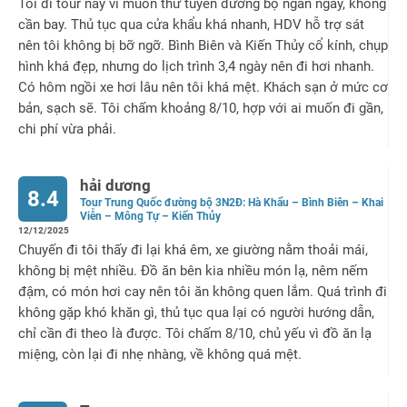
Tôi đi tour này vì muốn thử tuyến đường bộ ngắn ngày, không
cần bay. Thủ tục qua cửa khẩu khá nhanh, HDV hỗ trợ sát
nên tôi không bị bỡ ngỡ. Bình Biên và Kiến Thủy cổ kính, chụp
hình khá đẹp, nhưng do lịch trình 3,4 ngày nên đi hơi nhanh.
Có hôm ngồi xe hơi lâu nên tôi khá mệt. Khách sạn ở mức cơ
bản, sạch sẽ. Tôi chấm khoảng 8/10, hợp với ai muốn đi gần,
chi phí vừa phải.
hải dương
8.4
Tour Trung Quốc đường bộ 3N2Đ: Hà Khẩu – Bình Biên – Khai
Viễn – Mông Tự – Kiến Thủy
12/12/2025
Chuyến đi tôi thấy đi lại khá êm, xe giường nằm thoải mái,
không bị mệt nhiều. Đồ ăn bên kia nhiều món lạ, nêm nếm
đậm, có món hơi cay nên tôi ăn không quen lắm. Quá trình đi
không gặp khó khăn gì, thủ tục qua lại có người hướng dẫn,
chỉ cần đi theo là được. Tôi chấm 8/10, chủ yếu vì đồ ăn lạ
miệng, còn lại đi nhẹ nhàng, về không quá mệt.