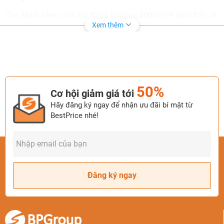
Côn Minh nằm cách Hà Khẩu khoảng 400km về phía Bắc, là
Xem thêm
thủ phủ của tỉnh Vân Nam. Thành phố này nổi tiếng với khí
hậu ôn hòa quanh năm, hoa nở bốn mùa, và cảnh quan
thiên nhiên tuyệt đẹp. Côn Minh cũng là trung tâm văn hóa
– kinh tế lớn nhất miền Tây Nam Trung Quốc, nơi giao thoa
giữa hiện đại và truyền thống.
50%
Cơ hội giảm giá tới
Hãy đăng ký ngay để nhận ưu đãi bí mật từ
BestPrice nhé!
Đăng ký ngay