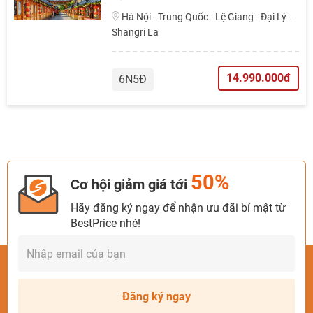
Hà Nội - Trung Quốc - Lệ Giang - Đại Lý -
Shangri La
14.990.000đ
6N5Đ
50%
Cơ hội giảm giá tới
Hãy đăng ký ngay để nhận ưu đãi bí mật từ
BestPrice nhé!
Đăng ký ngay