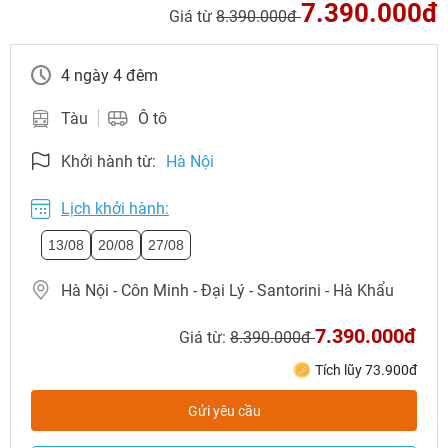
7.390.000đ
Giá từ
8.390.000đ
4 ngày 4 đêm
Tàu
Ô tô
Khởi hành từ:
Hà Nội
Lịch khởi hành:
13/08
20/08
27/08
Hà Nội - Côn Minh - Đại Lý - Santorini - Hà Khẩu
NHẬN ƯU ĐÃI NGAY
7.390.000đ
Giá từ:
8.390.000đ
TƯ VẤN NGAY
Tích lũy 73.900đ
TƯ VẤN NGAY
TƯ VẤN NGAY
TƯ VẤN NGAY
TƯ VẤN NGAY
Gửi yêu cầu