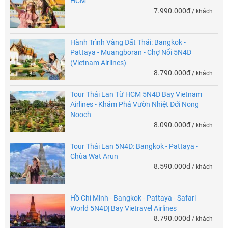
HCM
7.990.000đ
/ khách
Hành Trình Vàng Đất Thái: Bangkok -
Pattaya - Muangboran - Chợ Nổi 5N4Đ
(Vietnam Airlines)
8.790.000đ
/ khách
Tour Thái Lan Từ HCM 5N4Đ Bay Vietnam
Airlines - Khám Phá Vườn Nhiệt Đới Nong
Nooch
8.090.000đ
/ khách
Tour Thái Lan 5N4Đ: Bangkok - Pattaya -
Chùa Wat Arun
8.590.000đ
/ khách
Hồ Chí Minh - Bangkok - Pattaya - Safari
World 5N4Đ| Bay Vietravel Airlines
8.790.000đ
/ khách