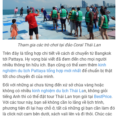
Tham gia các trò chơi tại đảo Coral Thái Lan
Trên đây là tổng hợp chi tiết về cách di chuyển từ Bangkok
tới Pattaya. Hy vọng bài viết đã đem đến cho mọi người
nhiều thông tin hữu ích. Bạn cũng có thể xem thêm
kinh
nghiệm du lịch Pattaya tổng hợp mới nhất
để chuẩn bị thật
tốt cho chuyến đi của mình.
Đối với những ai chưa từng đến xứ sở chùa vàng hoặc
không có nhiều
kinh nghiệm du lịch Thái La
n, không giỏi
tiếng Anh thì có thể đặt tour Thái Lan
trọn gói tại
BestPrice
.
Với các tour này, bạn sẽ không cần lo lắng về lịch trình,
phương tiện đi lại hay chỗ ở, tất cả những gì bạn cần làm đó
là click nút cam bên dưới, xách vali lên và đi thôi. Chúc các