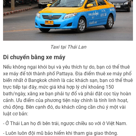
Taxi tại Thái Lan
Di chuyển bằng xe máy
Nếu không ngại khói bụi và yêu thích tự do, bạn có thể thuê
xe máy để tới thành phố Pattaya. Địa điểm thuê xe máy phổ
biến nhất ở Bangkok chính là các khách sạn, bạn có thể thuê
trực tiếp tại đây, mức giá khá hợp lý chỉ khoảng 150
bath/ngày, xăng xe bạn phải tự đổ và phải đặt cọc tùy hoàn
cảnh. Ưu điểm của phương tiện này chính là tính linh hoạt,
chủ động. Bên cạnh đó, du khách cũng cần chú ý một vài
luật cơ bản:
- Ở Thái Lan họ đi bên trái, ngược chiều so với ở Việt Nam.
- Luôn luôn đội mũ bảo hiểm khi tham gia giao thông.