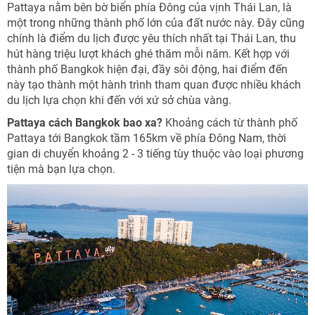
Pattaya nằm bên bờ biển phía Đông của vịnh Thái Lan, là
một trong những thành phố lớn của đất nước này. Đây cũng
chính là điểm du lịch được yêu thích nhất tại Thái Lan, thu
hút hàng triệu lượt khách ghé thăm mỗi năm. Kết hợp với
thành phố Bangkok hiện đại, đầy sôi động, hai điểm đến
này tạo thành một hành trình tham quan được nhiều khách
du lịch lựa chọn khi đến với xứ sở chùa vàng.
Pattaya cách Bangkok bao xa?
Khoảng cách từ thành phố
Pattaya tới Bangkok tầm 165km về phía Đông Nam, thời
gian di chuyển khoảng 2 - 3 tiếng tùy thuộc vào loại phương
tiện mà bạn lựa chọn.
NHẬN ƯU ĐÃI NGAY
TƯ VẤN NGAY