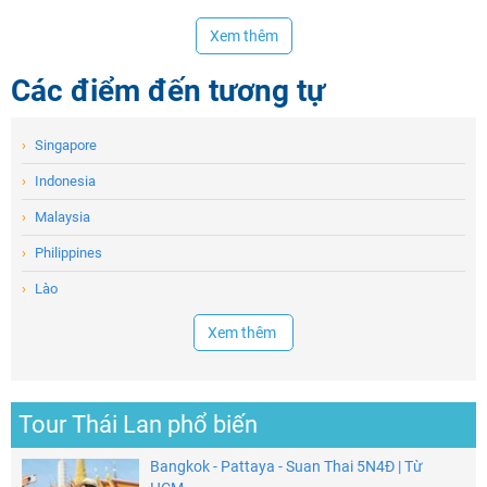
Xem thêm
Các điểm đến tương tự
›
Singapore
›
Indonesia
›
Malaysia
›
Philippines
›
Lào
Xem thêm
Tour Thái Lan phổ biến
Bangkok - Pattaya - Suan Thai 5N4Đ | Từ