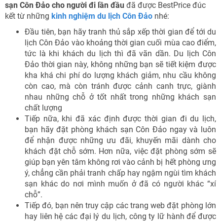
sạn Côn Đảo cho người đi lần đầu
đã được BestPrice đúc
kết từ những
kinh nghiệm du lịch Côn Đảo
nhé:
Đầu tiên, bạn hãy tranh thủ sắp xếp thời gian để tới du
lịch Côn Đảo vào khoảng thời gian cuối mùa cao điểm,
tức là khi khách du lịch thì đã vãn dần. Du lịch Côn
Đảo thời gian này, không những bạn sẽ tiết kiệm được
kha khá chi phí do lượng khách giảm, nhu cầu không
còn cao, mà còn tránh được cảnh canh trực, giành
nhau những chỗ ở tốt nhất trong những khách sạn
chất lượng
Tiếp nữa, khi đã xác định được thời gian đi du lịch,
bạn hãy đặt phòng khách sạn Côn Đảo ngay và luôn
để nhận được những ưu đãi, khuyến mãi dành cho
khách đặt chỗ sớm. Hơn nữa, việc đặt phòng sớm sẽ
giúp bạn yên tâm không rơi vào cảnh bị hết phòng ưng
ý, chẳng cần phải tranh chấp hay ngậm ngùi tìm khách
sạn khác do nơi mình muốn ở đã có người khác “xí
chỗ”.
Tiếp đó, bạn nên truy cập các trang web đặt phòng lớn
hay liên hệ các đại lý du lịch, công ty lữ hành để được