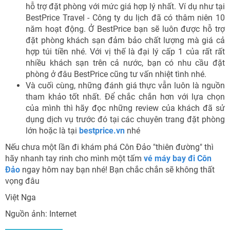
hỗ trợ đặt phòng với mức giá hợp lý nhất. Ví dụ như tại
BestPrice Travel - Công ty du lịch đã có thâm niên 10
năm hoạt động. Ở BestPrice bạn sẽ luôn được hỗ trợ
đặt phòng khách sạn đảm bảo chất lượng mà giá cả
hợp túi tiền nhé. Với vị thế là đại lý cấp 1 của rất rất
nhiều khách sạn trên cả nước, bạn có nhu cầu đặt
phòng ở đâu BestPrice cũng tư vấn nhiệt tình nhé.
Và cuối cùng, những đánh giá thực vẫn luôn là nguồn
tham khảo tốt nhất. Để chắc chắn hơn với lựa chọn
của mình thì hãy đọc những review của khách đã sử
dụng dịch vụ trước đó tại các chuyên trang đặt phòng
lớn hoặc là tại
bestprice.vn
nhé
Nếu chưa một lần đi khám phá Côn Đảo "thiên đường" thì
hãy nhanh tay rinh cho mình một tấm
vé máy bay đi Côn
Đảo
ngay hôm nay bạn nhé! Bạn chắc chắn sẽ không thất
vọng đâu
Việt Nga
Nguồn ảnh: Internet