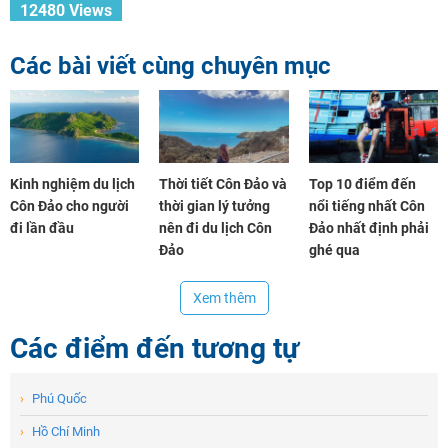
12480 Views
Các bài viết cùng chuyên mục
Kinh nghiệm du lịch
Thời tiết Côn Đảo và
Top 10 điểm đến
Côn Đảo cho người
thời gian lý tưởng
nổi tiếng nhất Côn
đi lần đầu
nên đi du lịch Côn
Đảo nhất định phải
Đảo
ghé qua
Xem thêm
Các điểm đến tương tự
›
Phú Quốc
›
Hồ Chí Minh