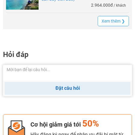
2.964.000đ
/ khách
Xem thêm ❯
Hỏi đáp
Đặt câu hỏi
50%
Cơ hội giảm giá tới
Hãy đăng ký ngay để nhận ưu đãi bí mật từ