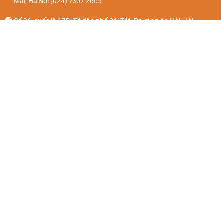
Mai, Hà Nội
(024) 7307 2605
Số 36, quốc lộ 17B, Tổ dân phố Cái Tắt, Phường An Hải, Hải
Phòng.
(024) 7307 2605
Giấy phép kinh doanh số: 0104679428. Ngày cấp: 26/05/2010. Nơi
cấp: Sở KH & ĐT TP Hà Nội.
Giấy phép kinh doanh Lữ Hành Quốc Tế số 01-1794/2022/TCDL-
GPLHQT
Vé máy bay
Về chúng tôi
Khách sạn
Liên hệ
Tour du lịch
Chính sách riêng tư
Vinpearl
Điều khoản và điều kiện
Du thuyền Hạ Long
Hình thức thanh toán