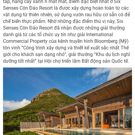
tắp, hàng cây xanh rì mát mắt, điểm đặc biệt nhất ở Six
Senses Côn Đảo Resort là được xây dựng hoàn toàn từ các
vật dụng từ thiên nhiên, sử dụng vườn rau hữu cơ sẵn có để
chế biến thực phẩm. Nhờ những đặc điểm thú vị này, Six
Senses Côn Đảo Resort đã nhận được những giải thưởng
danh giá từ các tổ chức uy tín như giải International
Commercial Property của kênh truyền hình Bloomberg (Mỹ)
tôn vinh “Công trình xây dựng và thiết kế xuất sắc nhất Thế
giới cho khách sạn dạng nhỏ”, giải thưởng “Khu du lịch nghỉ
dưỡng tốt nhất” tại Hội chợ triển lãm Bất động sản Quốc tế.