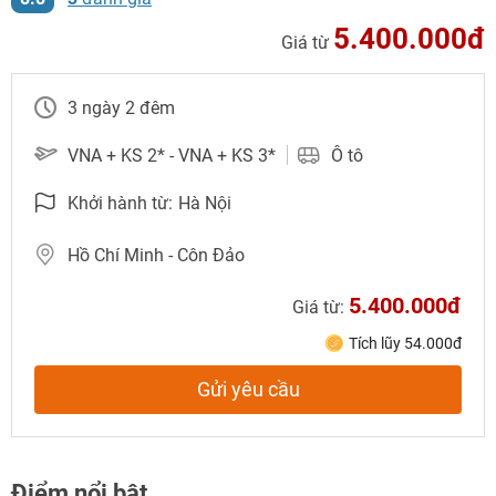
5.400.000đ
Giá từ
3 ngày 2 đêm
VNA + KS 2* - VNA + KS 3*
Ô tô
Khởi hành từ:
Hà Nội
Hồ Chí Minh - Côn Đảo
5.400.000đ
Giá từ:
Tích lũy 54.000đ
Gửi yêu cầu
NHẬN ƯU ĐÃI NGAY
TƯ VẤN NGAY
Gửi yêu cầu
TƯ VẤN NGAY
Điểm nổi bật
TƯ VẤN NGAY
TƯ VẤN NGAY
TƯ VẤN NGAY
Nhận ưu đãi ngay!