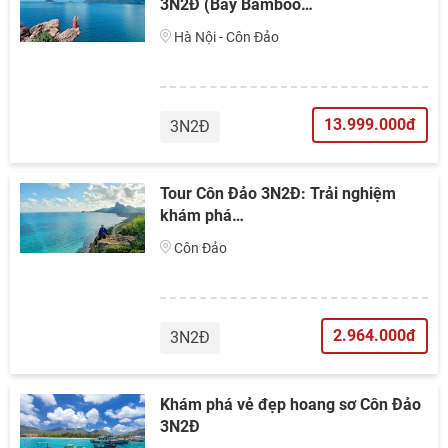
3N2Đ (Bay Bamboo…
Hà Nội - Côn Đảo
13.999.000đ
3N2Đ
Tour Côn Đảo 3N2Đ: Trải nghiệm
khám phá…
Côn Đảo
2.964.000đ
3N2Đ
Khám phá vẻ đẹp hoang sơ Côn Đảo
3N2Đ