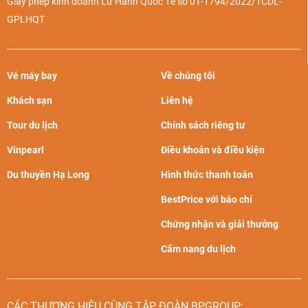
Giấy phép kinh doanh Lữ Hành Quốc Tế số 01-1794/2022/TCDL-
GPLHQT
Vé máy bay
Về chúng tôi
Khách sạn
Liên hệ
Tour du lịch
Chính sách riêng tư
Vinpearl
Điều khoản và điều kiện
Du thuyền Hạ Long
Hình thức thanh toán
BestPrice với báo chí
Chứng nhận và giải thưởng
Cẩm nang du lịch
CÁC THƯƠNG HIỆU CÙNG TẬP ĐOÀN BPGROUP: