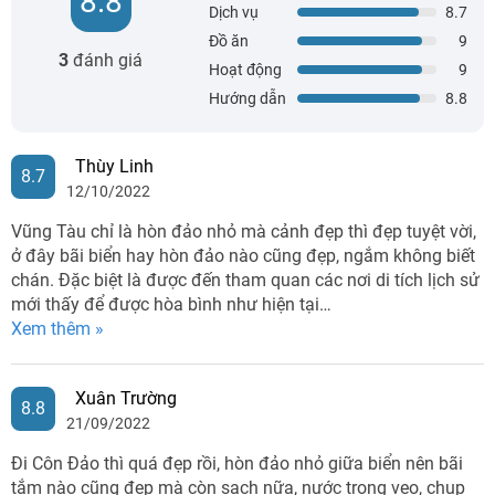
8.8
Dịch vụ
8.7
Đồ ăn
9
3
đánh giá
Hoạt động
9
Hướng dẫn
8.8
Thùy Linh
8.7
12/10/2022
Vũng Tàu chỉ là hòn đảo nhỏ mà cảnh đẹp thì đẹp tuyệt vời,
ở đây bãi biển hay hòn đảo nào cũng đẹp, ngắm không biết
chán. Đặc biệt là được đến tham quan các nơi di tích lịch sử
mới thấy để được hòa bình như hiện tại…
Xem thêm »
Xuân Trường
8.8
21/09/2022
Đi Côn Đảo thì quá đẹp rồi, hòn đảo nhỏ giữa biển nên bãi
tắm nào cũng đẹp mà còn sạch nữa, nước trong veo, chụp