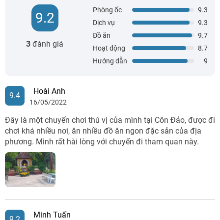
Phòng ốc
9.3
9.2
Dịch vụ
9.3
Đồ ăn
9.7
3
đánh giá
Hoạt động
8.7
Hướng dẫn
9
Hoài Anh
9.4
16/05/2022
Đây là một chuyến chơi thú vị của mình tại Côn Đảo, được đi
chơi khá nhiều nơi, ăn nhiều đồ ăn ngon đặc sản của địa
phương. Mình rất hài lòng với chuyến đi tham quan này.
Minh Tuấn
9.2