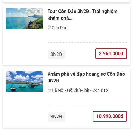
Tour Côn Đảo 3N2Đ: Trải nghiệm
khám phá…
Côn Đảo
2.964.000đ
3N2Đ
Khám phá vẻ đẹp hoang sơ Côn Đảo
3N2Đ
Hà Nội - Hồ Chí Minh - Côn Đảo
10.990.000đ
3N2Đ