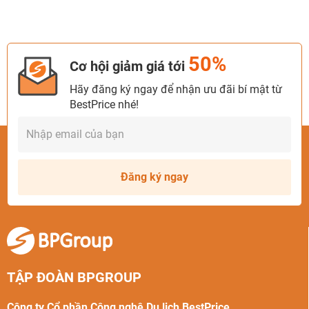
50%
Cơ hội giảm giá tới
Hãy đăng ký ngay để nhận ưu đãi bí mật từ
BestPrice nhé!
Đăng ký ngay
TẬP ĐOÀN BPGROUP
Công ty Cổ phần Công nghệ Du lịch BestPrice