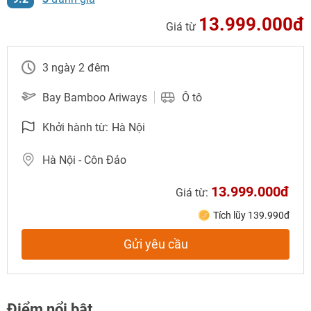
13.999.000đ
Giá từ
3 ngày 2 đêm
Bay Bamboo Ariways
Ô tô
Khởi hành từ:
Hà Nội
Hà Nội - Côn Đảo
13.999.000đ
Giá từ:
Tích lũy 139.990đ
NHẬN ƯU ĐÃI NGAY
Gửi yêu cầu
TƯ VẤN NGAY
Gửi yêu cầu
TƯ VẤN NGAY
TƯ VẤN NGAY
TƯ VẤN NGAY
TƯ VẤN NGAY
Nhận ưu đãi ngay!
Điểm nổi bật