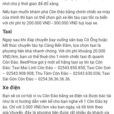
nhớ chú ý thời gian để đổ xăng.
Nếu bạn muốn khám phá Côn Đảo bằng chính chiếc xe máy
của mình thì bạn có thể chọn gửi xe lên tàu cao tốc ra biển
với chi phí từ 200.000 VND - 300.000 VND tuỳ loại xe.
Taxi
Ngay sau khi đáp chuyến bay xuống sân bay Cỏ Ống hoặc
kết thúc chuyến tàu tại Cảng Bến Đầm, lựa chọn taxi là
phương tiện khá nhanh chóng. Với chi phí khoảng 20.000
VND/km, bạn có thể thuê cho 1 mình chiếc taxi đi quanh
Côn Đảo. BestPrice gợi ý một số hãng taxi uy tín tại Côn
Đảo: Taxi Mai Linh Côn Đảo – 02543.850.850; Taxi Côn Sơn
– 02543.908.908; Thu Tâm Côn Đảo – 02543.630.036; Taxi
Sài Gòn Côn Đảo – 0254.36.36.36.36.
Xe điện
Bạn sẽ có cơ hội vi vu Côn Đảo bằng xe điện và được bác tài
như là vị hướng dẫn viên kể cho bạn nghe về 1 Côn Đảo kỳ
ảo. Chỉ với 3.000 VND/km vào ban ngày, và tối tính theo
giá/chuyến, đây là phương tiện được rất nhiều du khách ưa