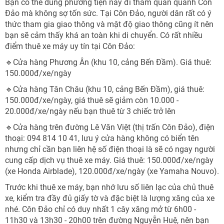
Bạn có thể dùng phương tiện này đi tham quan quanh Côn
Đảo mà không sợ tốn sức. Tại Côn Đảo, người dân rất có ý
thức tham gia giao thông và mật độ giao thông cũng ít nên
bạn sẽ cảm thấy khá an toàn khi di chuyển. Có rất nhiều
điểm thuê xe máy uy tín tại Côn Đảo:
🔹Cửa hàng Phương Ân (khu 10, cảng Bến Đầm). Giá thuê:
150.000đ/xe/ngày
🔹Cửa hàng Tân Châu (khu 10, cảng Bến Đầm), giá thuê:
150.000đ/xe/ngày, giá thuê sẽ giảm còn 10.000 -
20.000đ/xe/ngày nếu bạn thuê từ 3 chiếc trở lên
🔹Cửa hàng trên đường Lê Văn Việt (thị trấn Côn Đảo), điện
thoại: 094 814 10 41, lưu ý cửa hàng không có biển tên
nhưng chỉ cần bạn liên hệ số điện thoại là sẽ có ngay người
cung cấp dịch vụ thuê xe máy. Giá thuê: 150.000đ/xe/ngày
(xe Honda Airblade), 120.000đ/xe/ngày (xe Yamaha Nouvo).
Trước khi thuê xe máy, bạn nhớ lưu số liên lạc của chủ thuê
xe, kiểm tra đầy đủ giấy tờ và đặc biệt là lượng xăng của xe
nhé. Côn Đảo chỉ có duy nhất 1 cây xăng mở từ 6h00 -
11h30 và 13h30 - 20h00 trên đường Nguyễn Huệ, nên bạn