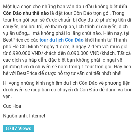
Một lựa chọn cho những bạn vẫn đau đầu không biết
đến
Côn Đảo như thế nào
là đặt tour Côn Đảo trọn gói. Trong
tour trọn gói bạn sẽ được chuẩn bị đầy đủ từ phương tiện di
chuyển, nơi lưu trú, vé tham quan, lịch trình di chuyển, dịch
vụ ăn uống,... mà không phải lo lắng chút nào. Hiện nay, tại
BestPrice có các
tour du lịch Côn Đảo
khởi hành từ Thành
phố Hồ Chí Minh 2 ngày 1 đêm, 3 ngày 2 đêm với mức giá
từ 6.990.000 VND/khách đến 8.090.000 VND/khách. Tất cả
các dịch vụ hấp dẫn, đặc biệt bạn không phải lo ngại về
phương tiện di chuyển sẽ nằm trong 1 tour trọn gói. Hãy liên
hệ với BestPrice để được hỗ trợ tư vấn chi tiết nhất nhé!
Hi vọng những kinh nghiệm du lịch Côn Đảo về phương tiện
di chuyển sẽ giúp bạn có chuyến đi Côn Đảo dễ dàng và trọn
vẹn.
Cuc Hoa
Nguồn ảnh: Internet
8787 Views