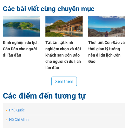
Các bài viết cùng chuyên mục
Kinh nghiệm du lịch
Tất tần tật kinh
Thời tiết Côn Đảo và
Côn Đảo cho người
nghiệm chọn và đặt
thời gian lý tưởng
đi lần đầu
khách sạn Côn Đảo
nên đi du lịch Côn
cho người đi du lịch
Đảo
lần đầu
Xem thêm
Các điểm đến tương tự
›
Phú Quốc
›
Hồ Chí Minh