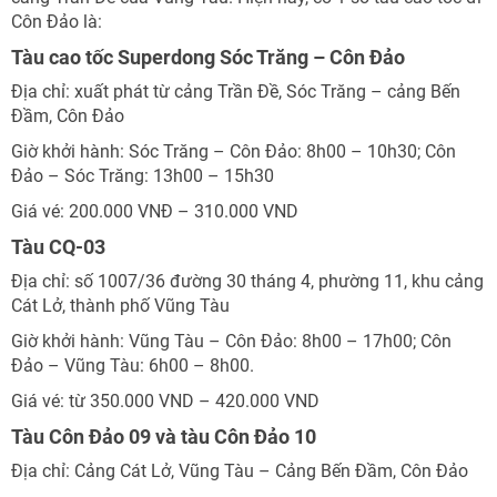
Côn Đảo là:
TƯ VẤN NGAY
Tàu cao tốc Superdong Sóc Trăng – Côn Đảo
TƯ VẤN NGAY
Nhận ưu đãi ngay
TƯ VẤN NGAY
TƯ VẤN NGAY
TƯ VẤN NGAY
Địa chỉ: xuất phát từ cảng Trần Đề, Sóc Trăng – cảng Bến
Đầm, Côn Đảo
Nhận ưu đãi ngay!
Giờ khởi hành: Sóc Trăng – Côn Đảo: 8h00 – 10h30; Côn
Đảo – Sóc Trăng: 13h00 – 15h30
Giá vé: 200.000 VNĐ – 310.000 VND
Tàu CQ-03
Địa chỉ: số 1007/36 đường 30 tháng 4, phường 11, khu cảng
Cát Lở, thành phố Vũng Tàu
Giờ khởi hành: Vũng Tàu – Côn Đảo: 8h00 – 17h00; Côn
Đảo – Vũng Tàu: 6h00 – 8h00.
Giá vé: từ 350.000 VND – 420.000 VND
Tàu Côn Đảo 09 và tàu Côn Đảo 10
Địa chỉ: Cảng Cát Lở, Vũng Tàu – Cảng Bến Đầm, Côn Đảo