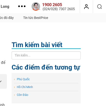
1900 2605
 Long
(024/028) 7307 2605
tức đó đây
Tin tức BestPrice
Tìm kiếm bài viết
t để
Các điểm đến tương tự
›
Phú Quốc
›
Hồ Chí Minh
›
Côn Đảo
ịnh