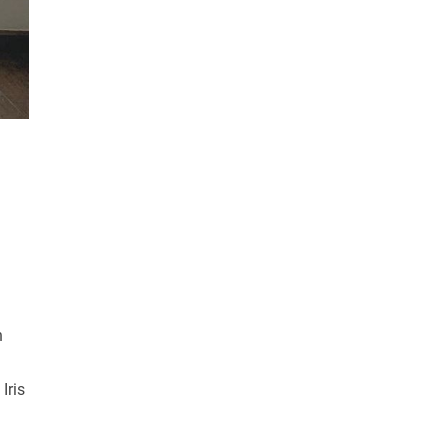
n
Iris