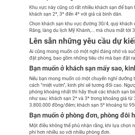
Khu vực này cũng có rất nhiều khách sạn để bạn 
khách sạn 2*, 3* đến 4* với giả cả bình dân.
Chọn khách sạn khu vực đường 30/4, quý khách có 
Răng, làng du lịch Mỹ Khánh,... mà chưa mất tới 3
Lên sẵn những yêu cầu dự kiế
Ai cũng mong muốn có một nghỉ đáng nhớ và suôn 
đặt phòng, bao gồm những tiêu chí mà bạn đặt ra 
Bạn muốn ở khách sạn mấy sao, kinh 
Nếu bạn mong muốn có một chuyến nghỉ dưỡng thì
cách “miệt vườn”, kinh phí sẽ tương đối cao. Ngượ
phóng khoáng nhất thì hãy thuê các khách sạn bì
như sau: khách sạn 2* và 3* trong khoảng giá từ
3.800.000 đồng/đêm; khách sạn 5* khoảng từ 95
Bạn muốn ở phòng đơn, phòng đôi h
Một điều không thể phủ nhận rằng, khi lựa chọn n
phí hơn nhiều so với nhiều phòng đơn.