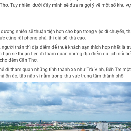
 Thơ. Tuy nhiên, dưới đây mình sẽ đưa ra gợi ý về một số khu v
 đương nhiên sẽ thuận tiện hơn cho bạn trong việc di chuyển, t
TƯ VẤN NGAY
c cũng rất phong phú, thì giá sẽ khá cao.
NHẬN ƯU ĐÃI NGAY
Nhận ưu đãi ngay
 người thân thì địa điểm để thuê khách sạn thích hợp nhất là t
TƯ VẤN NGAY
TƯ VẤN NGAY
TƯ VẤN NGAY
TƯ VẤN NGAY
 bạn sẽ thuận tiện đi tham quan những địa điểm du lịch nổi ti
, chợ đêm Cần Thơ.
Nhận ưu đãi ngay!
hể đi tham quan những tỉnh thành xa như Trà Vinh, Bến Tre một
khá ồn ào, tấp nập vì nằm trong khu vực trung tâm thành phố.