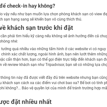
 để check-in hay không?
do vậy nếu như bạn muốn lựa chọn phòng khách sạn có view đẹ
h sạn hạng sang sẽ khiến bạn vô cùng thích thú.
về khách sạn trước khi đặt
bạn cần phải tìm hiểu kỹ càng nếu không sẽ ảnh hưởng đến cả chu
 phòng nhé:
 tưởng quá nhiều vào những tấm hình ở các website vì có nguy
chính xác chất lượng, ngoài hình ảnh, bạn nên lướt thêm nhữn
ặc cẩn thận hơn, bạn có thể gọi điện trực tiếp đến khách sạn đ
tín về review khách sạn như Tripadvisor, bạn sẽ có những lựa ch
thông tin này đã được viết đầy đủ trên website nhưng bạn cũn
ệu khách sạn cách xa các điểm vui chơi bao xa? Bể bơi có tính p
hí không?... Bảo vệ quyền lợi của mình để tránh trường hợp mấ
ược đặt nhiều nhất