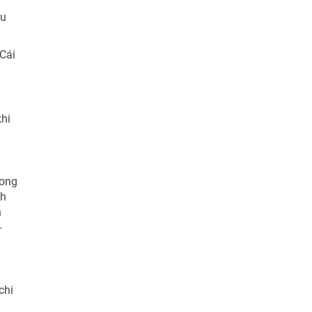
ều
 Cái
khi
hong
ch
n
-
chi