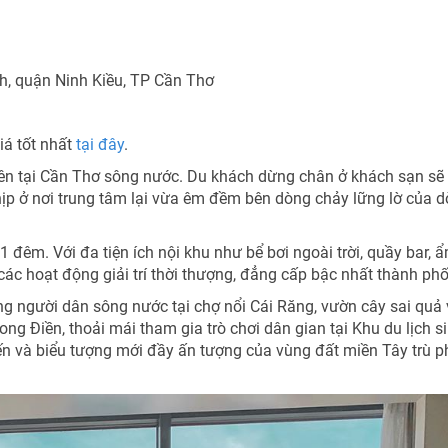
h, quận Ninh Kiều, TP Cần Thơ
iá tốt nhất
tại đây
.
iên tại Cần Thơ sông nước. Du khách dừng chân ở khách sạn sẽ
ịp ở nơi trung tâm lại vừa êm đềm bên dòng chảy lững lờ của 
đêm. Với đa tiện ích nội khu như bể bơi ngoài trời, quầy bar, 
các hoạt động giải trí thời thượng, đẳng cấp bậc nhất thành phố
g người dân sông nước tại chợ nổi Cái Răng, vườn cây sai quả
ng Điền, thoải mái tham gia trò chơi dân gian tại Khu du lịch s
ến và biểu tượng mới đầy ấn tượng của vùng đất miền Tây trù p