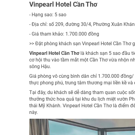
Vinpearl Hotel Cần Thơ
- Hạng sao: 5 sao
- Địa chỉ: số 209, đường 30/4, Phường Xuân Khán
- Giá tham khảo: 1.700.000 đồng
>> Đặt phòng khách sạn Vinpearl Hotel Cần Thơ g
Vinpearl Hotel Cần Thơ
là khách sạn 5 sao đầu t
cơ hội thu vào tầm mắt một Cần Thơ vừa nhộn nh
sông Hậu.
Giá phòng vô cùng bình dân chỉ 1.700.000 đồng/ 1 
thực phong phú, trung tâm thương mại liền kề và 
Tại đây, du khách sẽ dễ dàng tham quan cuộc sốn
thưởng thức hoa quả tại khu du lịch miệt vườn Pho
thái Mỹ Khánh. Vinpearl Hotel Cần Thơ là điểm đ
này.