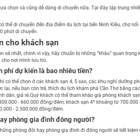
lựa chọn và cũng dễ dàng di chuyển nữa. Tại đây tập trung nhi
thể di chuyển đến địa điểm du lịch tại bến Ninh Kiều, chợ nổi
0 phút di chuyển.
n cho khách sạn
sẻ nhất, chính vì vậy, hãy chuẩn bị những “khâu” quan trọng 
cho nơi mình lưu trú.
phí dự kiến là bao nhiêu tiền?
 có thể chọn ở các khách sạn 4, 5 sao, các khu nghỉ dưỡng p
c lại, nếu bạn còn trẻ, thích du lịch khám phá Cần Thơ bằng cá
nh dân, giá rẻ.Quý khách có thể tham khảo giá phòng khách sạ
 300.000 - 660.000 đồng/đêm; khách sạn 4* khoảng từ 700.000 
0.000 - 2.500.000 đồng/đêm.
ay phòng gia đình đông người?
hững phòng đôi hay phòng gia đình đi đông người sẽ tiết kiệm 