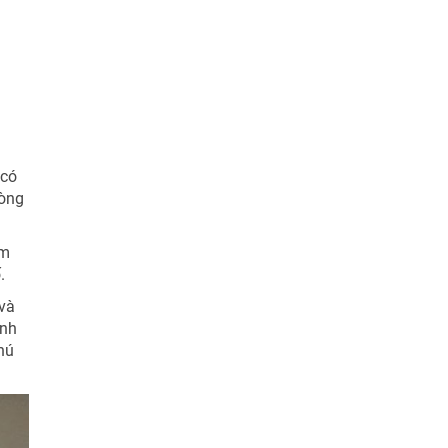
 có
dòng
ẩm
.
 và
inh
hú