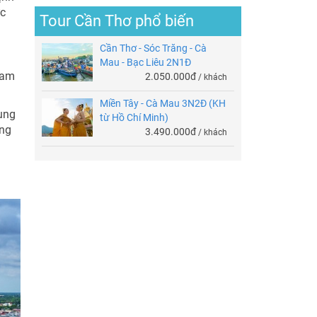
ực
Tour Cần Thơ phổ biến
Cần Thơ - Sóc Trăng - Cà
Mau - Bạc Liêu 2N1Đ
ham
2.050.000đ
/ khách
Miền Tây - Cà Mau 3N2Đ (KH
rung
từ Hồ Chí Minh)
ếng
3.490.000đ
/ khách