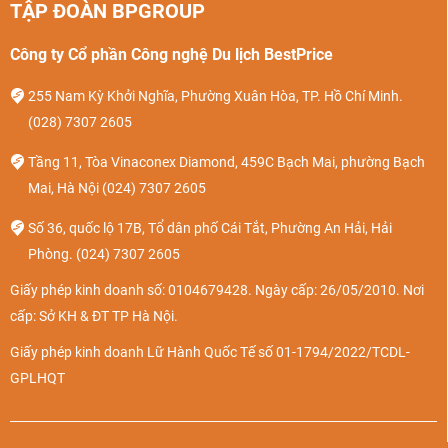
TẬP ĐOÀN BPGROUP
Công ty Cổ phần Công nghệ Du lịch BestPrice
255 Nam Kỳ Khởi Nghĩa, Phường Xuân Hòa, TP. Hồ Chí Minh.
(028) 7307 2605
Tầng 11, Tòa Vinaconex Diamond, 459C Bạch Mai, phường Bạch
Mai, Hà Nội
(024) 7307 2605
Sân bay quốc tế Vinh (Nghệ An)
Số 36, quốc lộ 17B, Tổ dân phố Cái Tắt, Phường An Hải, Hải
Phòng.
(024) 7307 2605
- Thời gian di chuyển:
Khoảng 15 - 20 phút
.
Giấy phép kinh doanh số: 0104679428. Ngày cấp: 26/05/2010. Nơi
- Các phương tiện phổ biến:
cấp: Sở KH & ĐT TP Hà Nội.
Taxi:
Phù hợp với những hành khách muốn di chuyển
Giấy phép kinh doanh Lữ Hành Quốc Tế số 01-1794/2022/TCDL-
nhanh, mang theo nhiều hành lý. Có thể bắt taxi ở khu
GPLHQT
vực cửa sân bay có nhiều hãng taxi hoạt động thường
xuyên. Giá đi taxi khoảng 90.000 - 150.000đ.
Xe ôm:
Với khoảng cách gần như vậy bạn có thể đi xe