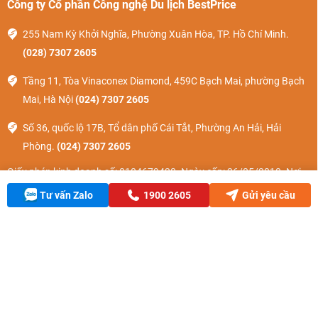
Công ty Cổ phần Công nghệ Du lịch BestPrice
255 Nam Kỳ Khởi Nghĩa, Phường Xuân Hòa, TP. Hồ Chí Minh.
(028) 7307 2605
Tầng 11, Tòa Vinaconex Diamond, 459C Bạch Mai, phường Bạch
Mai, Hà Nội
(024) 7307 2605
Số 36, quốc lộ 17B, Tổ dân phố Cái Tắt, Phường An Hải, Hải
Phòng.
(024) 7307 2605
Giấy phép kinh doanh số: 0104679428. Ngày cấp: 26/05/2010. Nơi
cấp: Sở KH & ĐT TP Hà Nội.
Tư vấn Zalo
1900 2605
Gửi yêu cầu
Giấy phép kinh doanh Lữ Hành Quốc Tế số 01-1794/2022/TCDL-
GPLHQT
Vé máy bay
Về chúng tôi
Khách sạn
Liên hệ