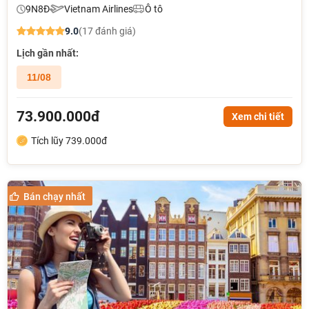
9N8Đ
Vietnam Airlines
Ô tô
9.0
(17 đánh giá)
Lịch gần nhất:
11/08
73.900.000đ
Xem chi tiết
Tích lũy 739.000đ
Bán chạy nhất