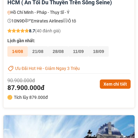
HCM ( Ăn Tối Du Thuyền Trên Sông Seine)
Hồ Chí Minh - Pháp - Thụy Sĩ - Ý
10N9Đ
Emirates Airlines
Ô tô
8.7
(40 đánh giá)
Lịch gần nhất:
14/08
21/08
28/08
11/09
18/09
Ưu Đãi Hot Hè - Giảm Ngay 3 Triệu
90.900.000đ
Xem chi tiết
87.900.000đ
Tích lũy 879.000đ