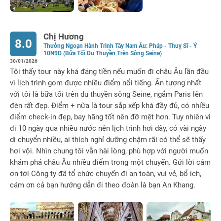
Chị Hương
8.0
Thưởng Ngoạn Hành Trình Tây Nam Âu: Pháp - Thuỵ Sĩ - Ý
10N9Đ (Bữa Tối Du Thuyền Trên Sông Seine)
30/01/2026
Tôi thấy tour này khá đáng tiền nếu muốn đi châu Âu lần đầu
vì lịch trình gom được nhiều điểm nổi tiếng. Ấn tượng nhất
với tôi là bữa tối trên du thuyền sông Seine, ngắm Paris lên
đèn rất đẹp. Điểm + nữa là tour sắp xếp khá đầy đủ, có nhiều
điểm check-in đẹp, bay hãng tốt nên đỡ mệt hơn. Tuy nhiên vì
đi 10 ngày qua nhiều nước nên lịch trình hơi dày, có vài ngày
di chuyển nhiều, ai thích nghỉ dưỡng chậm rãi có thể sẽ thấy
hơi vội. Nhìn chung tôi vẫn hài lòng, phù hợp với người muốn
khám phá châu Âu nhiều điểm trong một chuyến. Gửi lời cám
ơn tới Công ty đã tổ chức chuyến đi an toàn, vui vẻ, bổ ích,
cám ơn cả bạn hướng dẫn đi theo đoàn là bạn An Khang.