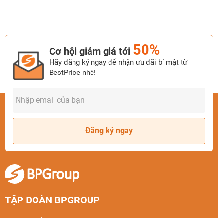
50%
Cơ hội giảm giá tới
Hãy đăng ký ngay để nhận ưu đãi bí mật từ
BestPrice nhé!
Đăng ký ngay
TẬP ĐOÀN BPGROUP