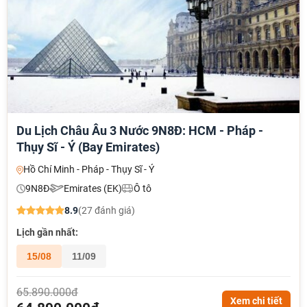
Du Lịch Châu Âu 3 Nước 9N8Đ: HCM - Pháp -
Thụy Sĩ - Ý (Bay Emirates)
Hồ Chí Minh - Pháp - Thụy Sĩ - Ý
9N8Đ
Emirates (EK)
Ô tô
8.9
(27 đánh giá)
Lịch gần nhất:
15/08
11/09
65.890.000đ
Xem chi tiết