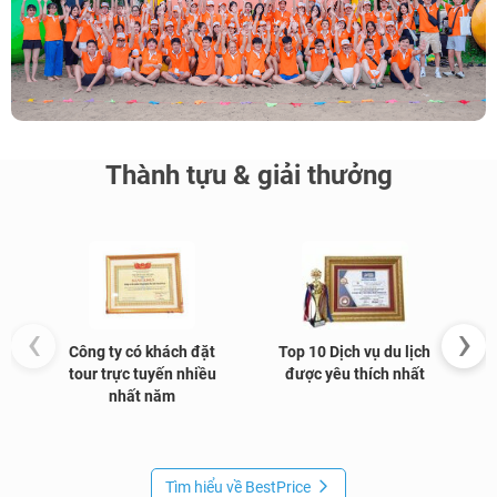
Thành tựu & giải thưởng
‹
›
Công ty có khách đặt
Top 10 Dịch vụ du lịch
G
tour trực tuyến nhiều
được yêu thích nhất
nhất năm
Tìm hiểu về BestPrice