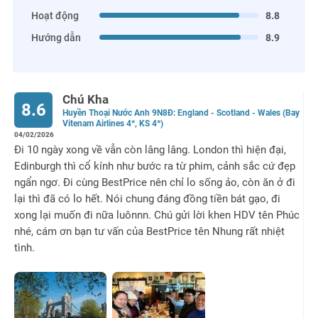
Hoạt động
8.8
Hướng dẫn
8.9
Chú Kha
8.6
Huyền Thoại Nước Anh 9N8Đ: England - Scotland - Wales (Bay
Vitenam Airlines 4*, KS 4*)
04/02/2026
Đi 10 ngày xong về vẫn còn lâng lâng. London thì hiện đại,
Edinburgh thì cổ kính như bước ra từ phim, cảnh sắc cứ đẹp
ngẩn ngơ. Đi cùng BestPrice nên chỉ lo sống ảo, còn ăn ở đi
lại thì đã có lo hết. Nói chung đáng đồng tiền bát gạo, đi
xong lại muốn đi nữa luônnn. Chú gửi lời khen HDV tên Phúc
nhé, cám ơn bạn tư vấn của BestPrice tên Nhung rất nhiệt
tình.