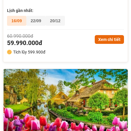
Lịch gần nhất:
16/09
22/09
20/12
60.990.000đ
Xem chi tiết
59.990.000đ
Tích lũy 599.900đ