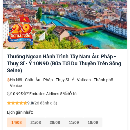
Thưởng Ngoạn Hành Trình Tây Nam Âu: Pháp -
Thuỵ Sĩ - Ý 10N9Đ (Bữa Tối Du Thuyền Trên Sông
Seine)
Hà Nội - Châu Âu - Pháp - Thụy Sĩ - Ý - Vatican - Thành phố
Venice
NHẬN ƯU ĐÃI NGAY
10N9Đ
Emirates Airlines 5*
Ô tô
TƯ VẤN NGAY
9.0
(26 đánh giá)
Gửi yêu cầu
TƯ VẤN NGAY
Lịch gần nhất:
Nhận ưu đãi ngay!
TƯ VẤN NGAY
TƯ VẤN NGAY
TƯ VẤN NGAY
14/08
21/08
28/08
11/09
18/09