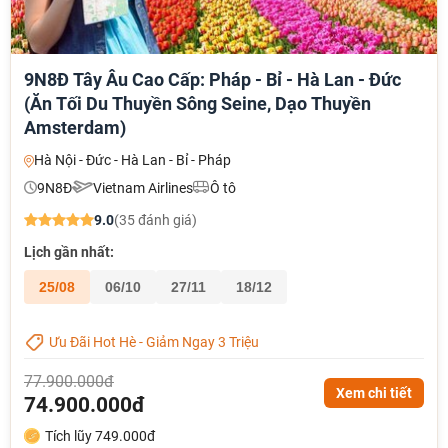
9N8Đ Tây Âu Cao Cấp: Pháp - Bỉ - Hà Lan - Đức
(Ăn Tối Du Thuyền Sông Seine, Dạo Thuyền
Amsterdam)
Hà Nội - Đức - Hà Lan - Bỉ - Pháp
9N8Đ
Vietnam Airlines
Ô tô
9.0
(35 đánh giá)
Lịch gần nhất:
25/08
06/10
27/11
18/12
Ưu Đãi Hot Hè - Giảm Ngay 3 Triệu
77.900.000đ
Xem chi tiết
74.900.000đ
Tích lũy 749.000đ