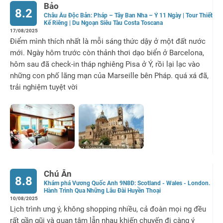
Bảo
8.2
Châu Âu Độc Bản: Pháp – Tây Ban Nha – Ý 11 Ngày | Tour Thiết
Kế Riêng | Du Ngoạn Siêu Tàu Costa Toscana
17/08/2025
Điểm mình thích nhất là mỗi sáng thức dậy ở một đất nước
mới. Ngày hôm trước còn thảnh thơi dạo biển ở Barcelona,
hôm sau đã check-in tháp nghiêng Pisa ở Ý, rồi lại lạc vào
những con phố lãng mạn của Marseille bên Pháp. quá xá đã,
trải nghiệm tuyệt vời
Chú Ân
8.8
Khám phá Vương Quốc Anh 9N8Đ: Scotland - Wales - London.
Hành Trình Qua Những Lâu Đài Huyền Thoại
10/08/2025
Lịch trình ưng ý, không shopping nhiều, cả đoàn mọi ng đều
rất gần gũi và quan tâm lẫn nhau khiến chuyến đi càng ý