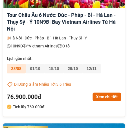
Tour Châu Âu 6 Nước: Đức - Pháp - Bỉ - Hà Lan -
Thụy Sỹ - Ý 10N9Đ| Bay Vietnam Airlines Từ Hà
Nội
Hà Nội - Đức - Pháp - Bỉ - Hà Lan - Thụy Sĩ - Ý
10N9Đ
Vietnam Airlines
Ô tô
Lịch gần nhất:
28/08
01/10
15/10
29/10
12/11
Đi Đông Giảm Nhiều Tới 3,6 Triệu
76.900.000đ
Xem chi tiết
Tích lũy 769.000đ