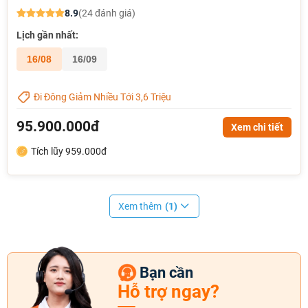
8.9
(24 đánh giá)
Lịch gần nhất:
16/08
16/09
Đi Đông Giảm Nhiều Tới 3,6 Triệu
95.900.000đ
Xem chi tiết
Tích lũy 959.000đ
Xem thêm
(1)
Bạn cần
Hỗ trợ ngay?