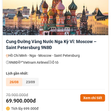
Cung Đường Vàng Nước Nga Kỳ Vĩ: Moscow –
Saint Petersburg 9N8Đ
Hồ Chí Minh - Nga - Moscow - Saint Petersburg
9N8Đ
Vietnam Airlines
Ô tô
Lịch gần nhất:
26/08
23/09
70.900.000đ
NHẬN ƯU ĐÃI NGAY
Xem chi tiết
69.900.000đ
TƯ VẤN NGAY
Tích lũy 699.000đ
TƯ VẤN NGAY