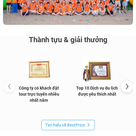
Thành tựu & giải thưởng
‹
›
Công ty có khách đặt
Top 10 Dịch vụ du lịch
G
tour trực tuyến nhiều
được yêu thích nhất
nhất năm
Tìm hiểu về BestPrice