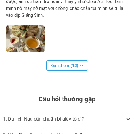
được, ảnh cứ trầm trồ hoài vì thấy y như châu Âu. Tour làm
mình nở mày nở mặt với chồng, chắc chắn tụi mình sẽ đi lại
vào dịp Giáng Sinh.
Xem thêm
(12)
Câu hỏi thường gặp
1. Du lịch Nga cần chuẩn bị giấy tờ gì?