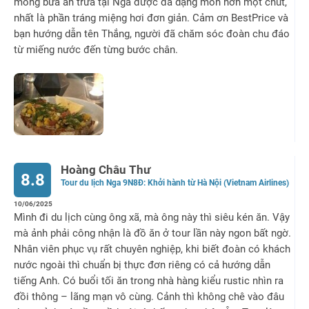
mong bữa ăn trưa tại Nga được đa dạng món hơn một chút,
nhất là phần tráng miệng hơi đơn giản. Cảm ơn BestPrice và
bạn hướng dẫn tên Thắng, người đã chăm sóc đoàn chu đáo
từ miếng nước đến từng bước chân.
Hoàng Châu Thư
8.8
Tour du lịch Nga 9N8Đ: Khởi hành từ Hà Nội (Vietnam Airlines)
10/06/2025
Mình đi du lịch cùng ông xã, mà ông này thì siêu kén ăn. Vậy
mà ảnh phải công nhận là đồ ăn ở tour lần này ngon bất ngờ.
Nhân viên phục vụ rất chuyên nghiệp, khi biết đoàn có khách
nước ngoài thì chuẩn bị thực đơn riêng có cả hướng dẫn
tiếng Anh. Có buổi tối ăn trong nhà hàng kiểu rustic nhìn ra
đồi thông – lãng mạn vô cùng. Cảnh thì không chê vào đâu