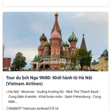
TƯ VẤN NGAY
TƯ VẤN NGAY
TƯ VẤN NGAY
Tour du lịch Nga 9N8Đ: Khởi hành từ Hà Nội
(Vietnam Airlines)
Hà Nội - Moscow - Quảng trường Đỏ - Nhà Thờ Thánh Basil -
Cung Điện Kremlin - Khải hoàn môn - Saint Petersburg - Cung
Điện…
9N8Đ
Vietnam Airlines
Ô tô