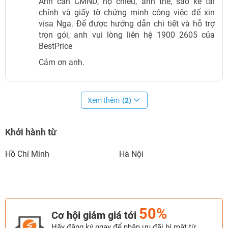
Anh cần CMND, hộ chiếu, ảnh thẻ, sao kê tài
chính và giấy tờ chứng minh công việc để xin
visa Nga. Để được hướng dẫn chi tiết và hỗ trợ
trọn gói, anh vui lòng liên hệ 1900 2605 của
BestPrice
Cảm ơn anh.
Xem thêm
(2)
Khởi hành từ
Hồ Chí Minh
Hà Nội
50%
Cơ hội giảm giá tới
Hãy đăng ký ngay để nhận ưu đãi bí mật từ