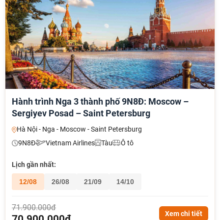
Hành trình Nga 3 thành phố 9N8Đ: Moscow –
Sergiyev Posad – Saint Petersburg
Hà Nội - Nga - Moscow - Saint Petersburg
9N8Đ
Vietnam Airlines
Tàu
Ô tô
Lịch gần nhất:
12/08
26/08
21/09
14/10
71.900.000đ
Xem chi tiết
70.900.000đ