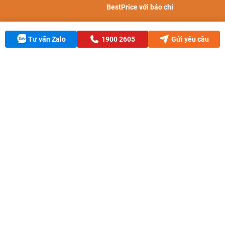
BestPrice với báo chí
Chứng nhận và giải thưởng
Tư vấn Zalo
1900 2605
Gửi yêu cầu
Cẩm nang du lịch
CÁC THƯƠNG HIỆU CÙNG TẬP ĐOÀN BPGROUP: