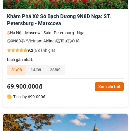
Khám Phá Xứ Sở Bạch Dương 9N8Đ Nga: ST.
Petersburg - Matxcova
Hà Nội - Moscow - Saint Petersburg - Nga
9N8Đ
Vietnam Airlines
Tàu
Ô tô
9.2
(6 đánh giá)
Lịch gần nhất:
31/08
14/09
28/09
69.900.000đ
Xem chi tiết
Tích lũy 699.000đ