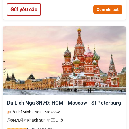
Gửi yêu cầu
Xem chi tiết
Du Lịch Nga 8N7Đ: HCM - Moscow - St Peterburg
Hồ Chí Minh - Nga - Moscow
8N7Đ
Khách sạn 4*
Ô tô