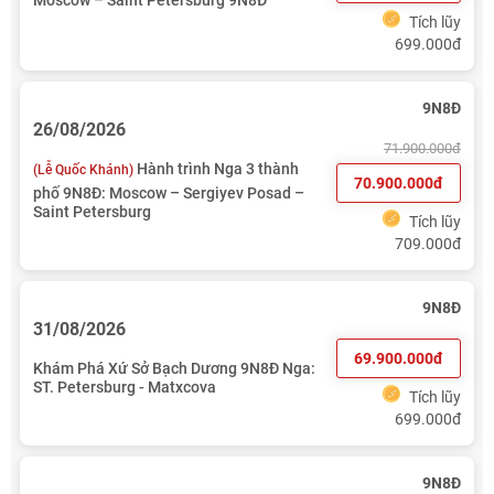
Moscow – Saint Petersburg 9N8Đ
Tích lũy
699.000đ
9N8Đ
26/08/2026
71.900.000đ
Hành trình Nga 3 thành
(Lễ Quốc Khánh)
70.900.000đ
phố 9N8Đ: Moscow – Sergiyev Posad –
Saint Petersburg
Tích lũy
709.000đ
9N8Đ
31/08/2026
69.900.000đ
Khám Phá Xứ Sở Bạch Dương 9N8Đ Nga:
ST. Petersburg - Matxcova
Tích lũy
699.000đ
9N8Đ