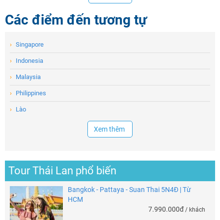
Các điểm đến tương tự
›
Singapore
›
Indonesia
›
Malaysia
›
Philippines
›
Lào
Xem thêm
Tour Thái Lan phổ biến
Bangkok - Pattaya - Suan Thai 5N4Đ | Từ
HCM
7.990.000đ
/ khách