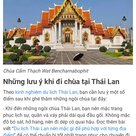
Chùa Cẩm Thạch
Wat Benchamabophit
Những lưu ý khi đi chùa tại Thái Lan
Theo
kinh nghiệm du lịch Thái Lan
, bạn cần lưu ý một số
điểm sau khi ghé thăm những ngôi chùa tại đây:
- Khi đến những ngôi chùa Thái Lan, bạn nên mặc trang
phục lịch sự, quần và váy phải dài quá đầu gối. Không mặc
đồ bó sát, hở hang, nên đi dép có quai hậu. Đọc thêm bài
viết “
Du lịch Thái Lan nên mặc gì để phù hợp với từng địa
điểm
” để có thể chuẩn bị tốt nhất trang phục cho chuyến đi