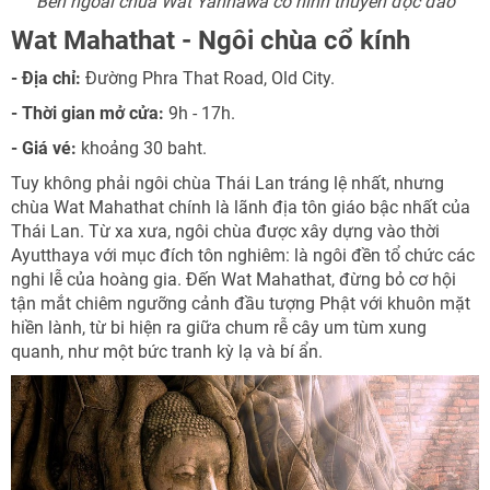
Bên ngoài chùa Wat Yannawa có hình thuyền độc đáo
Wat Mahathat - Ngôi chùa cổ kính
- Địa chỉ:
Đường Phra That Road, Old City.
- Thời gian mở cửa:
9h - 17h.
- Giá vé:
khoảng 30 baht.
Tuy không phải ngôi chùa Thái Lan tráng lệ nhất, nhưng
chùa Wat Mahathat chính là lãnh địa tôn giáo bậc nhất của
Thái Lan. Từ xa xưa, ngôi chùa được xây dựng vào thời
Ayutthaya với mục đích tôn nghiêm: là ngôi đền tổ chức các
nghi lễ của hoàng gia. Đến Wat Mahathat, đừng bỏ cơ hội
tận mắt chiêm ngưỡng cảnh đầu tượng Phật với khuôn mặt
hiền lành, từ bi hiện ra giữa chum rễ cây um tùm xung
quanh, như một bức tranh kỳ lạ và bí ẩn.