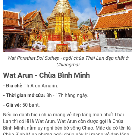
Wat Phrathat Doi Suthep - ngôi chùa Thái Lan đẹp nhất ở
Chiangmai
Wat Arun - Chùa Bình Minh
- Địa chỉ:
Th Arun Amarin.
- Thời gian mở cửa:
8h - 17h hàng ngày.
- Giá vé:
50 baht.
Nếu có danh hiệu chùa mang vẻ đẹp lãng mạn nhất Thái
Lan thì có lẽ là Wat Arun. Wat Arun còn được gọi là Chùa
Bình Minh, nằm uy nghi bên bờ sông Chao. Mặc dù có tên là
Chùa Bình Minh nhưng ngôi chùa này lại mang vẻ đẹp lãng