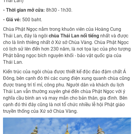
Thái Lan)
- Thời gian mở cửa:
8h30 - 1h30.
- Giá vé:
500 baht.
Chùa Phật Ngọc nằm trong khuôn viên của Hoàng Cung
Thái Lan, đây là ngôi
chùa Thái Lan nổi tiếng
nhất và được
cho là linh thiêng nhất ở Xứ sở Chùa Vàng. Chùa Phật Ngọc
có lịch sử lên đến hơn 230 năm, là nơi tọa lạc của pho tượng
Phật bằng ngọc bích nguyên khối - bảo vật quốc gia của
Thái Lan.
Kiến trúc của ngôi chùa được thiết kế độc đáo đậm chất Á
Đông, bên cạnh đó thì các cung điện xung quanh chùa cũng
được trang trí tỉ mỉ, công phu. Người dân và khách du lịch
Thái Lan vẫn thường xuyên ghé đến chùa Phật Ngọc với ý
nghĩa cầu bình an và may mắn cho bản thân, gia đình. Bên
cạnh đó thì đây cũng là nơi tổ chức nhiều lễ hội Phật giáo
truyền thống của Xứ sở Chùa Vàng.