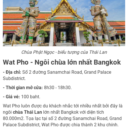
Chùa Phật Ngọc - biểu tượng của Thái Lan
Wat Pho - Ngôi chùa lớn nhất Bangkok
NHẬN ƯU ĐÃI NGAY
- Địa chỉ:
Số 2 đường Sanamchai Road, Grand Palace
TƯ VẤN NGAY
Subdistrict.
TƯ VẤN NGAY
Nhận ưu đãi ngay
- Thời gian mở cửa:
8h30 - 18h30.
TƯ VẤN NGAY
TƯ VẤN NGAY
TƯ VẤN NGAY
- Giá vé:
100 baht.
Nhận ưu đãi ngay!
Wat Pho luôn được du khách nhắc tới nhiều nhất bởi đây là
ngôi
chùa Thái Lan
lớn nhất Bangkok với diện tích
80.000m2. Tọa lạc tại số 2 đường Sanamchai Road, Grand
Palace Subdistrict, Wat Pho được chia thành 2 khu chính.