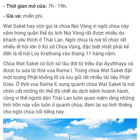
- Thời gian mở cửa:
7h - 19h.
- Giá vé:
miễn phí.
Wat Saket hay còn gọi là chùa Núi Vàng vì ngôi chùa này
năm trong quần thể du lịch Núi Vàng rất được nhiều du
khách yêu thích ở Thái Lan. Ngôi chùa là nơi tổ chức rất
nhiều lễ hội lớn ở Xứ sở Chùa Vàng, đặc biệt nhất phải kể
đến là lễ hội Loy Krathong vào tháng 11 hàng năm.
Chùa Wat Saket có lịch sử lâu đời từ triều đại Ayutthaya và
được tu sửa từ thời vua Rama I. Trong chùa Wat Saket đặt
một tượng Phật khổng lồ và lưu giữ rất nhiều tài liệu Phật
Giáo. Ở thời vua Rama II, xung quanh chùa Wat Saket là nơi
chôn cất những thi thể đã chết do dịch bệnh hoành hành,
cũng vì thế người dân Thái Lan luôn quan niệm rằng những
linh hồn này vẫn luôn ở quanh chùa, đem lại sự linh thiêng
cho ngôi chùa nổi tiếng này.