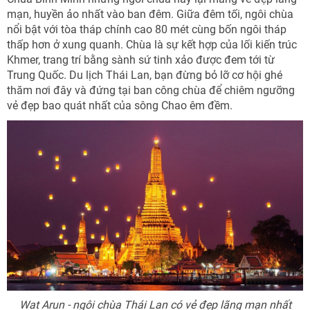
mạn, huyền ảo nhất vào ban đêm. Giữa đêm tối, ngôi chùa
nổi bật với tòa tháp chính cao 80 mét cùng bốn ngôi tháp
thấp hơn ở xung quanh. Chùa là sự kết hợp của lối kiến trúc
Khmer, trang trí bằng sành sứ tinh xảo được đem tới từ
Trung Quốc. Du lịch Thái Lan, bạn đừng bỏ lỡ cơ hội ghé
thăm nơi đây và đứng tại ban công chùa để chiêm ngưỡng
vẻ đẹp bao quát nhất của sông Chao êm đềm.
Wat Arun - ngôi chùa Thái Lan có vẻ đẹp lãng mạn nhất