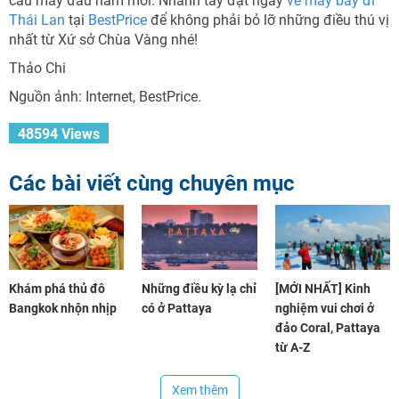
cầu may đầu năm mới. Nhanh tay đặt ngay
vé máy bay đi
Thái Lan
tại
BestPrice
để không phải bỏ lỡ những điều thú vị
nhất từ Xứ sở Chùa Vàng nhé!
Thảo Chi
Nguồn ảnh: Internet, BestPrice.
48594 Views
Các bài viết cùng chuyên mục
Khám phá thủ đô
Những điều kỳ lạ chỉ
[MỚI NHẤT] Kinh
Bangkok nhộn nhịp
có ở Pattaya
nghiệm vui chơi ở
đảo Coral, Pattaya
từ A-Z
Xem thêm