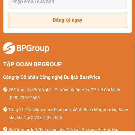
Đăng ký ngay
TẬP ĐOÀN BPGROUP
Công ty Cổ phần Công nghệ Du lịch BestPrice
255 Nam Kỳ Khởi Nghĩa, Phường Xuân Hòa, TP. Hồ Chí Minh.
(028) 7307 2605
Tầng 11, Tòa Vinaconex Diamond, 459C Bạch Mai, phường Bạch
Mai, Hà Nội
(024) 7307 2605
Số 36, quốc lộ 17B, Tổ dân phố Cái Tắt, Phường An Hải, Hải