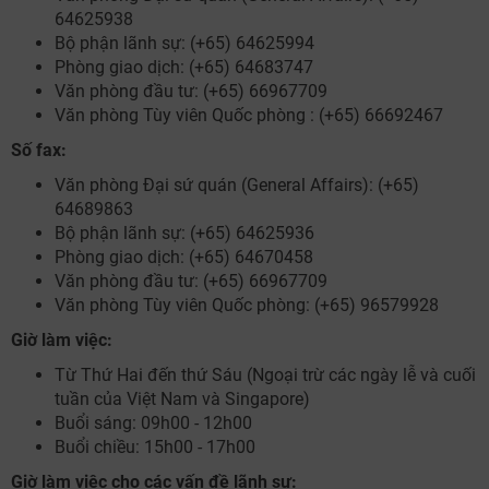
64625938
Bộ phận lãnh sự: (+65) 64625994
Phòng giao dịch: (+65) 64683747
Văn phòng đầu tư: (+65) 66967709
Văn phòng Tùy viên Quốc phòng : (+65) 66692467
NHẬN ƯU ĐÃI NGAY
Số fax:
TƯ VẤN NGAY
Văn phòng Đại sứ quán (General Affairs): (+65)
64689863
TƯ VẤN NGAY
Nhận ưu đãi ngay
TƯ VẤN NGAY
TƯ VẤN NGAY
TƯ VẤN NGAY
Bộ phận lãnh sự: (+65) 64625936
Phòng giao dịch: (+65) 64670458
Nhận ưu đãi ngay!
Văn phòng đầu tư: (+65) 66967709
Văn phòng Tùy viên Quốc phòng: (+65) 96579928
Giờ làm việc:
Từ Thứ Hai đến thứ Sáu (Ngoại trừ các ngày lễ và cuối
tuần của Việt Nam và Singapore)
Buổi sáng: 09h00 - 12h00
Buổi chiều: 15h00 - 17h00
Giờ làm việc cho các vấn đề lãnh sự: