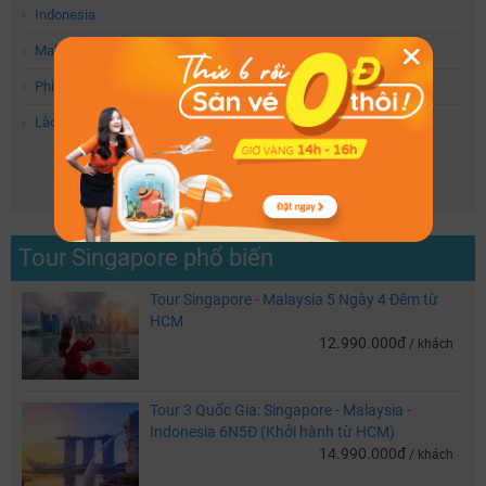
›
Indonesia
›
Malaysia
›
Philippines
›
Lào
Xem thêm
Tour Singapore phổ biến
Tour Singapore - Malaysia 5 Ngày 4 Đêm từ
HCM
12.990.000đ
/ khách
Tour 3 Quốc Gia: Singapore - Malaysia -
Indonesia 6N5Đ (Khởi hành từ HCM)
14.990.000đ
/ khách