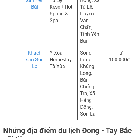
sạn Yên
Tú Lệ
Nóng, Xã
Bái
Resort Hot
Tú Lệ,
Spring &
Huyện
Spa
Văn
Chấn,
Tỉnh Yên
Bái
Khách
Y Xoa
Sống
Từ
sạn Sơn
Homestay
Lưng
160.000đ
La
Tà Xùa
Khủng
Long,
Bản
Chống
Tra, Xã
Háng
Đồng,
Sơn La
Những địa điểm du lịch Đông - Tây Bắc