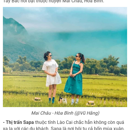
Tây Bắc nổi bật thuộc huyện Mai Châu, Hòa Bình.
Mai Châu - Hòa Bình (@Vũ Hằng)
- Thị trấn Sapa
thuộc tỉnh Lào Cai chắc hẳn không còn quá
xa lạ với các du khách. Sapa là nơi hội tụ cả bốn mùa xuân,