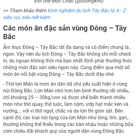
Đồi chè Mộc Châu (@cuongkhii)
>> Tham khảo thêm
Kinh nghiệm du lịch Tây Bắc từ A - Z
siêu vui, siêu tiết kiệm
Các món ăn đặc sản vùng Đông – Tây
Bắc
Ẩm thực Đông – Tây Bắc rất đa dạng và có điểm chung là…
ngon. Vậy nên du lịch Đông – Tây Bắc không chỉ mỗi check
in, du ngoạn không thôi mà bạn nhất định phải thưởng thức
những món đặc sản siêu ngon này. Cùng điểm qua một số
món ăn nổi bật vùng Đông – Tây Bắc dưới đây nhé:
- Thịt lợn Mán là món ăn dân dã chủ yếu xuất hiện ở vùng
núi Đông Bắc. Lợn Mán nhỏ hơn lợn bình thường rất nhiều,
chỉ khoảng 25 – 30kg/con và được chế biến thành nhiều
món như thịt quay, thịt luộc, làm nộm, ướp hạt mắc kén và
nướng,… với vị thịt ngọt, chắc và da lợn thì giòn sật. Bên
cạnh đó, các loại nội tạng của lợn Mán như lòng, tim, gan,..
thường không thể thiếu trong các bàn nhậu hoặc những bữa
cơm chiêu đãi khách quý của người dân vùng Đông Bắc.