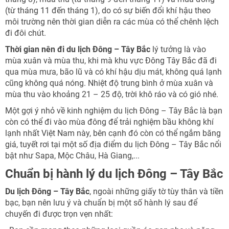
(từ tháng 11 đến tháng 1), do có sự biến đổi khí hậu theo
môi trường nên thời gian diễn ra các mùa có thể chênh lệch
đi đôi chút.
Thời gian nên đi
du lịch Đông – Tây Bắc
lý tưởng là vào
mùa xuân và mùa thu, khi mà khu vực Đông Tây Bắc đã đi
qua mùa mưa, bão lũ và có khí hậu dịu mát, không quá lạnh
cũng không quá nóng. Nhiệt độ trung bình ở mùa xuân và
mùa thu vào khoảng 21 – 25 độ, trời khô ráo và có gió nhé.
NHẬN ƯU ĐÃI NGAY
Một gợi ý nhỏ về kinh nghiệm du lịch Đông – Tây Bắc là bạn
TƯ VẤN NGAY
còn có thể đi vào mùa đông để trải nghiệm bầu không khí
TƯ VẤN NGAY
Nhận ưu đãi ngay
lạnh nhất Việt Nam này, bên cạnh đó còn có thể ngắm băng
TƯ VẤN NGAY
TƯ VẤN NGAY
TƯ VẤN NGAY
giá, tuyết rơi tại một số địa điểm du lịch Đông – Tây Bắc nổi
bật như Sapa, Mộc Châu, Hà Giang,...
Nhận ưu đãi ngay!
Chuẩn bị hành lý du lịch Đông – Tây Bắc
Du lịch Đông – Tây Bắc
, ngoài những giấy tờ tùy thân và tiền
bạc, bạn nên lưu ý và chuẩn bị một số hành lý sau để
chuyến đi được trọn vẹn nhất: