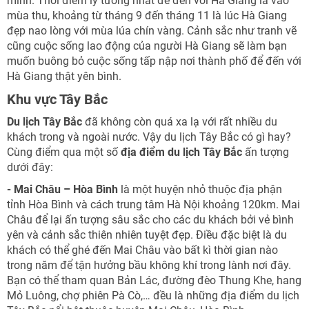
mình. Thời điểm lý tưởng nhất để đến với Hà Giang là vào
mùa thu, khoảng từ tháng 9 đến tháng 11 là lúc Hà Giang
đẹp nao lòng với mùa lúa chín vàng. Cảnh sắc như tranh vẽ
cũng cuộc sống lao động của người Hà Giang sẽ làm bạn
muốn buông bỏ cuộc sống tấp nập nơi thành phố để đến với
Hà Giang thật yên bình.
Khu vực Tây Bắc
Du lịch Tây Bắc
đã không còn quá xa lạ với rất nhiều du
khách trong và ngoài nước. Vậy du lịch Tây Bắc có gì hay?
Cùng điểm qua một số
địa điểm du lịch Tây Bắc
ấn tượng
dưới đây:
- Mai Châu – Hòa Bình
là một huyện nhỏ thuộc địa phận
tỉnh Hòa Bình và cách trung tâm Hà Nội khoảng 120km. Mai
Châu để lại ấn tượng sâu sắc cho các du khách bởi vẻ bình
yên và cảnh sắc thiên nhiên tuyệt đẹp. Điều đặc biệt là du
khách có thể ghé đến Mai Châu vào bất kì thời gian nào
trong năm để tận hưởng bầu không khí trong lành nơi đây.
Bạn có thể tham quan Bản Lác, đường đèo Thung Khe, hang
Mỏ Luông, chợ phiên Pà Cò,… đều là những địa điểm du lịch