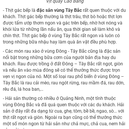
Vịt quay Cao Bằng
- Thịt gác bếp là
đặc sản vùng Tây Bắc
rất quen thuộc với du
khách. Thịt gác bếp thường là thịt trâu, thịt bò hoặc thịt lợn
được tẩm ướp thơm ngon và gác trên bếp, nhờ hơi nóng và
khói lửa từ những lần nấu ăn, qua thời gian sẽ làm khô và
chín thịt. Thịt gác bếp ở vùng Tây Bắc rất ngon và luôn có
trong những bữa nhậu hay làm quà ăn vặt đều phù hợp.
- Các món rau xào ở vùng Đông - Tây Bắc cũng là đặc sản
nổi bật trong những bữa cơm của người bản địa hay du
khách. Rau được trồng ở đất Đông – Tây Bắc rất ngọt, giòn
và nếu ăn vào mùa đông sẽ có thể thưởng thức được trọn
vẹn vị ngon của nó. Một số loại rau phổ biến ở vùng Đông –
Tây Bắc là rau cải mèo, rau ngót rừng, rau mầm đá, rau dớn,
rêu đá, lá hoa ban,…
- Hải sản thường có nhiều ở Quảng Ninh, một tỉnh thuộc
vùng Đông Bắc và đã quá quen thuộc với các du khách. Hải
sản ở đây rất đa dạng từ cua, ghẹ, tôm, bề bề, ngao, sò… với
thịt rất ngọt và giòn. Ngoài ra bạn cũng có thể thưởng thức
một số món ngon từ hải sản như chả mực, chả cua, nem hải