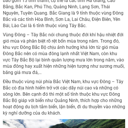
bao gồm 15 tỉnh thành, cụ thể là các tỉnh Hà Giang, Cao
Bằng, Bắc Kan, Phú Thọ, Quảng Ninh, Lạng Sơn, Thái
Nguyên, Tuyên Quang. Bắc Giang là 9 tỉnh thuộc vùng Đông
Bắc và các tỉnh Hòa Bình, Sơn La, Lai Châu, Điện Biên, Yên
Bái, Lào Cai là 6 tỉnh thuộc vùng Tây Bắc.
Vùng Đông – Tây Bắc nói chung thuộc đới khí hậu nhiệt đới
gió mùa và phân biệt rõ rệt bốn mùa trong năm. Trong đó,
khu vực Đông Bắc Bộ chịu ảnh hưởng khá lớn từ gió mùa
Đông Bắc nên có mùa đông lạnh nhất Việt Nam, còn khu
vực Tây Bắc Bộ lại bình quân lượng mưa lớn trong năm, vào
mùa đông hay xuất hiện những hiện tượng như sương muối,
băng giá mưa đá,…
Đều thuộc vùng núi phía Bắc Việt Nam, khu vực Đông – Tây
Bắc có địa hình hiểm trở với các dãy núi cao và những có
sông lớn. Bên cạnh đó thì một số tỉnh thuộc khu vực Đông
Bắc Bộ giáp với biển như Quảng Ninh, thích hợp cho những
hoạt động du lịch tắm biển, lặn biển, đi du thuyền vào những
kỳ nghỉ dưỡng của du khách.