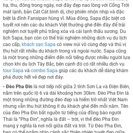
hạ, thu, đông trong ngày, nơi đây đẹp nao lòng với Cổng Trời
mát lạnh, bản Cát Cát bình dị, chợ phiên nhộn nhịp và đặc
biệt là đỉnh Fansipan hùng vĩ. Mùa đông, Sapa đặc biệt có
tuyết rơi nên các du khách Việt thường ghé đến đây để trải
nghiệm nơi tuyết phủ trắng xóa và cái lạnh thấu sương. Du
lịch Sapa, bạn còn có thể trải nghiệm những dịch vụ du lịch
cao cấp,
khách sạn Sapa
có view núi vô cùng đẹp và thú vị
thu hút rất nhiều du khách trong và ngoài nước. Sapa cũng
là một trong những điểm đến nổi tiếng được nhiều người lựa
chọn khi du lịch Tây Bắc, bên cạnh đó có rất nhiều dịch vụ
tour Sapa
và
combo Sapa
giúp các du khách dễ dàng khám
phá được hết vẻ đẹp nơi đây.
- Đèo Pha Đin
là nơi tiếp nối giữa 2 tỉnh Sơn La và Điện Biên,
nằm trên quốc lộ 6 và dài khoảng hơn 30km. Đèo Pha Đin là
một trong những đường đèo đẹp và hiểm trở nhất Việt Nam
nhưng vẫn thu hút không ít du khách ghé đến mỗi năm. Tên
của đèo Pha Đin bắt nguồn từ tiếng của đồng bào người
Thái là “Phạ Đin”, nghĩa là đất – trời, vì thế đèo Pha Đin
mang ý nghĩa là nơi nối giữa đất và trời. Từ Đèo Pha Đin,
bạn có thể ngắm nhìn cảnh sắc thiên nhiên tuyệt đẹp giữa