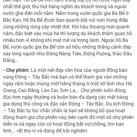
nhất thế giới, thu hút hàng nghìn du khách trong và ngoài
nước ghé đến mỗi năm. Nằm trong vườn quốc gia Ba Bể ở
Bắc Kạn, hồ Ba Bể được bao quanh bởi núi non trùng điệp
cùng những rừng cây nhiệt đới. Khí hậu thoáng mát quanh
năm, đặc biệt vào mùa hè thì lượng du khách thăm quan hồ
nhiều hơn vì không khí mát mẻ và trong lành. Ngoài hồ Ba
Bể, vườn quốc gia Ba Bể còn sở hữu những thắng cảnh đẹp
say lòng người như Động Nàng Tiên, Động Puông, thác Đầu
Đẳng,…
- Chợ phiên:
Là một nét đẹp văn hóa của người đồng bào
vùng Đông – Tây Bắc mà bạn có thể tham gia vào những
ngày rằm hoặc mùng một hằng tháng ở một số tỉnh như Hà
Giang, Cao Bằng, Lào Cai, Sơn La,… Chợ phiên luôn đông
đúc hơn ngày thường và buôn bán đa dạng các mặt hàng
gia dụng thủ công và đặc sản Đông – Tây Bắc. Du lịch Đông
– Tây Bắc tự túc chắc chắn là bạn sẽ không bỏ qua hoạt
động tham gia chợ phiên này, bên cạnh đó một số chợ phiên
diễn ra cả ngày còn có hoạt động bắt vợ/chồng, tìm bạn
tình,… rất thú vị và đáng để trải nghiệm.