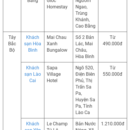
Bằng
Giốc
Ngườm
Homestay
Ngao,
Trùng
Khánh,
Cao Bằng
Tây
Khách
Mai Chau
Số 2 Bản
Từ
Bắc
sạn Hòa
Xanh
Lác, Mai
490.000đ
Bộ
Bình
Bungalow
Châu,
Hòa Bình
Khách
Sapa
Ngõ 520,
Từ
sạn Lào
Village
Điện Biên
550.000đ
Cai
Hotel
Phủ, Thị
Trấn Sa
Pa,
Huyện Sa
Pa, Tỉnh
Lào Ca
Khách
Le Champ
Bản Nước
1.210.000đ