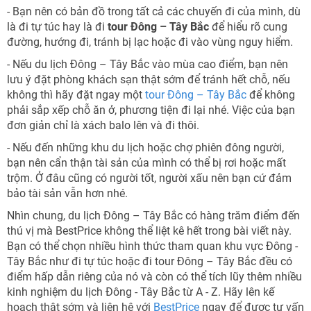
- Bạn nên có bản đồ trong tất cả các chuyến đi của mình, dù
là đi tự túc hay là đi
tour Đông – Tây Bắc
để hiểu rõ cung
đường, hướng đi, tránh bị lạc hoặc đi vào vùng nguy hiểm.
- Nếu du lịch Đông – Tây Bắc vào mùa cao điểm, bạn nên
lưu ý đặt phòng khách sạn thật sớm để tránh hết chỗ, nếu
không thì hãy đặt ngay một
tour Đông – Tây Bắc
để không
phải sắp xếp chỗ ăn ở, phương tiện đi lại nhé. Việc của bạn
đơn giản chỉ là xách balo lên và đi thôi.
- Nếu đến những khu du lịch hoặc chợ phiên đông người,
bạn nên cẩn thận tài sản của mình có thể bị rơi hoặc mất
trộm. Ở đâu cũng có người tốt, người xấu nên bạn cứ đảm
bảo tài sản vẫn hơn nhé.
Nhìn chung, du lịch Đông – Tây Bắc có hàng trăm điểm đến
thú vị mà BestPrice không thể liệt kê hết trong bài viết này.
Bạn có thể chọn nhiều hình thức tham quan khu vực Đông -
Tây Bắc như đi tự túc hoặc đi tour Đông – Tây Bắc đều có
điểm hấp dẫn riêng của nó và còn có thể tích lũy thêm nhiều
kinh nghiệm du lịch Đông - Tây Bắc từ A - Z. Hãy lên kế
hoạch thật sớm và liên hệ với
BestPrice
ngay để được tư vấn