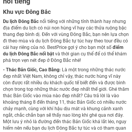
nổi tiếng
Khu vực Đông Bắc
Du lịch Đông Bắc
nổi tiếng với những tỉnh thành hay nhưng
địa điểm du lịch có núi non hùng vĩ hay các thửa ruộng bậc
thang đẹp bình dị. Đến với vùng Đông Bắc, bạn nên lựa chọn
đi theo mùa và du lịch Đông Bắc tự túc hay theo tour đều có
cái hay riêng của nó. BestPrice gợi ý cho bạn một số
điểm
du lịch Đông Bắc nổi bật
và thời gian cụ thể để có thể khám
phá trọn vẹn nét đep ở Đông Bắc nhé!
- Thác Bản Giốc, Cao Bằng:
Là một trong những thác nước
đẹp nhất Việt Nam, không chỉ vậy, thác nước hùng vĩ này
còn được rất nhiều du khách quốc tế biết đến và được bình
chọn trong top những thác nước đep nhất thế giới. Ghé thăm
thác Bản Giốc vào mùa nào đẹp nhất? Câu trả lời là vào
khoảng tháng 8 đến tháng 11, thác Bản Giốc có nhiều nước
chảy mạnh, cùng với khí hậu dịu mát và khung cảnh xanh
ngắt, chắc chắn bạn sẽ thấy nao lòng khi ghé qua nơi đây.
Một lưu ý nhỏ là đường đến thác Bản Giốc khá lắt léo, nguy
hiểm nên nếu bạn du lịch Đông Bắc tự túc và có tham quan