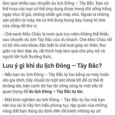
làm quà nhiều sau chuyến du lịch Đông – Tây Bắc. Bạn có
thể mua các loại có thể ứng dụng được trong đời sống hằng
ngày như rổ giá, những chiếc giỏ mây nhỏ. Ngoài ra những
sản phẩm từ mây, tre có thể dùng trưng bày, trang trí nhà
cửa cũng rất thú vị.
- Chè xanh Mộc Châu là món quà lưu niệm không thể thiếu
sau chuyến du lịch Tây Bắc của du khách. Chè Mộc Châu rất
có lợi cho sức khỏe, đặc biệt là chè tươi giúp an thần, thư
giãn và làm đẹp da, rất thích hợp làm quà cho phụ nữ và
người lớn tuổi thưởng thức.
Lưu ý gì khi du lịch Đông – Tây Bắc?
- Nếu bạn du lịch Đông – Tây Bắc tự túc bằng xe máy hoặc
oto gia đình, hãy chuẩn bị một sức khỏe tốt để có thể đi
đường dài, bên cạnh đó tay lãi vững cũng là một yếu tố
quan trọng để
du lịch Đông – Tây Bắc tự túc
.
- Một kinh nghiệm du lịch Đông – Tây Bắc tự túc mà bạn
nên lưu lại là hãy tìm hiểu phong tục, tập quán của những
vùng đất bạn đang dự định đến để tránh những sự cố