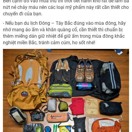
Bên cạnh đó vào mùa thu thì thời tiết hanh khô rất dễ làm da
nứt nẻ chảy máu nên các loại mỹ phẩm này rất cần thiết cho
chuyến đi của bạn.
- Nếu bạn du lịch Đông – Tây Bắc đúng vào mùa đông, hãy
nhớ mang áo ấm và khăn quàng cổ, cần thiết thì chuẩn bị
thêm miếng dán giữ nhiệt để giữ ấm trong mùa đông khắc
nghiệt miền Bắc, tránh cảm cúm, ho sốt nhé!