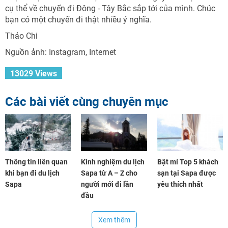
cụ thể về chuyến đi Đông - Tây Bắc sắp tới của mình. Chúc
bạn có một chuyến đi thật nhiều ý nghĩa.
Thảo Chi
Nguồn ảnh: Instagram, Internet
13029 Views
Các bài viết cùng chuyên mục
Thông tin liên quan
Kinh nghiệm du lịch
Bật mí Top 5 khách
khi bạn đi du lịch
Sapa từ A – Z cho
sạn tại Sapa được
Sapa
người mới đi lần
yêu thích nhất
đầu
Xem thêm