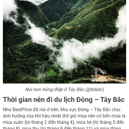
Núi non trùng điệp ở Tây Bắc (@tidatc)
Thời gian nên đi du lịch Đông – Tây Bắc
Như BestPrice đã nói ở trên, khu vực Đông – Tây Bắc chịu
ảnh hưởng của khí hậu nhiệt đới gió mùa nên có bốn mùa là
mùa xuân (từ tháng 2 đến tháng 4), mùa hè (từ tháng 5 đến
tháng 8), mùa thu (từ tháng 9 đến tháng 11) và mùa đông