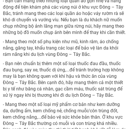
- Bạn cần mang theo những loại quần áo gọn nhẹ và năng
động để tiện khám phá các vùng núi ở khu vực Đông – Tây
Bắc, tránh mang theo các loại quần áo hoặc váy rườm rà sẽ
khó di chuyển và vướng víu. Nếu bạn là du khách nữ muốn
chụp những bộ ảnh lãng mạn giữa rừng núi, hãy mang theo
những bộ đồ muốn chụp ảnh bên mình để thay khi cần thiết.
- Mang theo một số phụ kiện như mũ, kinh râm, áo chống
nắng, găng tay, khẩu trang các loại để bảo vệ làn da khỏi
rám nắng khi du lịch vùng Đông – Tây Bắc.
- Bạn nên chuẩn bị thêm một số loại thuốc đau đầu, thuốc
đau bụng, say xe, thuốc dị ứng,...để tránh trường hợp không
may là bạn không quen với khí hậu và thức ăn của vùng
Đông – Tây Bắc. Bên cạnh đó, hãy mang thêm cả một thiết
bị y tế như băng cá nhân, gạc cầm máu, thuốc sát trùng để
xử lý ngay khi bị thương khi đi du lịch Đông – Tây Bắc.
- Mang theo một số loại mỹ phẩm cơ bản như kem dưỡng
da, dưỡng ẩm, kem chống nẻ, chống muỗi/côn trùng đốt,
kem chống nắng,...để bảo vệ sức khỏe bản thân. Ở khu vực
Đông – Tây Bắc thường có muỗi và con trùng khá nhiều.