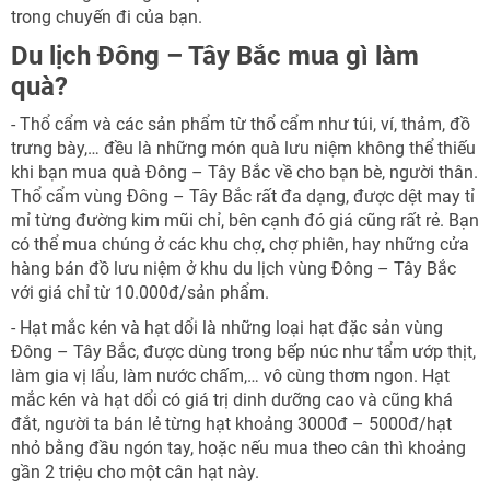
trong chuyến đi của bạn.
Du lịch Đông – Tây Bắc mua gì làm
quà?
- Thổ cẩm và các sản phẩm từ thổ cẩm như túi, ví, thảm, đồ
trưng bày,… đều là những món quà lưu niệm không thể thiếu
khi bạn mua quà Đông – Tây Bắc về cho bạn bè, người thân.
Thổ cẩm vùng Đông – Tây Bắc rất đa dạng, được dệt may tỉ
mỉ từng đường kim mũi chỉ, bên cạnh đó giá cũng rất rẻ. Bạn
có thể mua chúng ở các khu chợ, chợ phiên, hay những cửa
hàng bán đồ lưu niệm ở khu du lịch vùng Đông – Tây Bắc
với giá chỉ từ 10.000đ/sản phẩm.
- Hạt mắc kén và hạt dổi là những loại hạt đặc sản vùng
Đông – Tây Bắc, được dùng trong bếp núc như tẩm ướp thịt,
làm gia vị lẩu, làm nước chấm,… vô cùng thơm ngon. Hạt
mắc kén và hạt dổi có giá trị dinh dưỡng cao và cũng khá
đắt, người ta bán lẻ từng hạt khoảng 3000đ – 5000đ/hạt
nhỏ bằng đầu ngón tay, hoặc nếu mua theo cân thì khoảng
gần 2 triệu cho một cân hạt này.