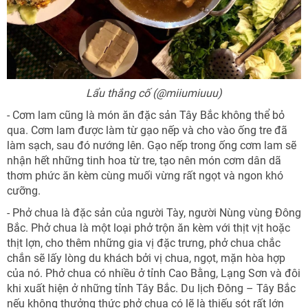
Lẩu thắng cố (@miiumiuuu)
- Cơm lam cũng là món ăn đặc sản Tây Bắc không thể bỏ
qua. Cơm lam được làm từ gạo nếp và cho vào ống tre đã
làm sạch, sau đó nướng lên. Gạo nếp trong ống cơm lam sẽ
nhận hết những tinh hoa từ tre, tạo nên món cơm dân dã
thơm phức ăn kèm cùng muối vừng rất ngọt và ngon khó
cưỡng.
- Phở chua là đặc sản của người Tày, người Nùng vùng Đông
Bắc. Phở chua là một loại phở trộn ăn kèm với thịt vịt hoặc
thịt lợn, cho thêm những gia vị đặc trưng, phở chua chắc
chắn sẽ lấy lòng du khách bởi vị chua, ngọt, mặn hòa hợp
của nó. Phở chua có nhiều ở tỉnh Cao Bằng, Lạng Sơn và đôi
khi xuất hiện ở những tỉnh Tây Bắc. Du lịch Đông – Tây Bắc
nếu không thưởng thức phở chua có lẽ là thiếu sót rất lớn