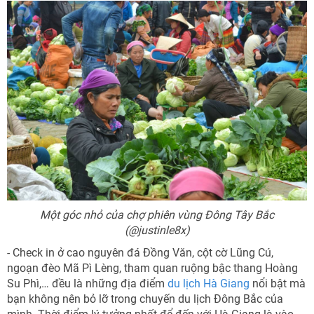
Một góc nhỏ của chợ phiên vùng Đông Tây Bắc
(@justinle8x)
- Check in ở cao nguyên đá Đồng Văn, cột cờ Lũng Cú,
ngoạn đèo Mã Pì Lèng, tham quan ruộng bậc thang Hoàng
Su Phì,… đều là những địa điểm
du lịch Hà Giang
nổi bật mà
bạn không nên bỏ lỡ trong chuyến du lịch Đông Bắc của