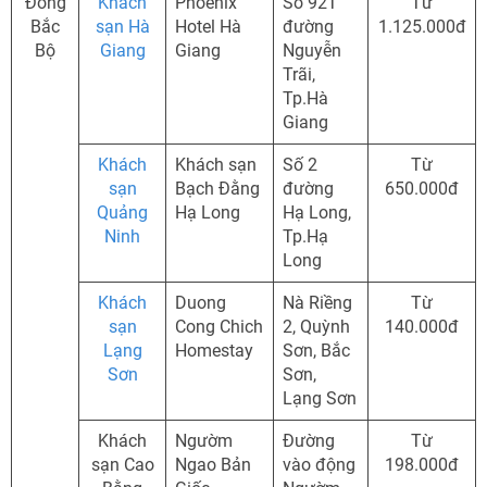
Đông
Khách
Phoenix
Số 92T
Từ
Bắc
sạn Hà
Hotel Hà
đường
1.125.000đ
Bộ
Giang
Giang
Nguyễn
Trãi,
Tp.Hà
Giang
Khách
Khách sạn
Số 2
Từ
sạn
Bạch Đằng
đường
650.000đ
Quảng
Hạ Long
Hạ Long,
Ninh
Tp.Hạ
Long
Khách
Duong
Nà Riềng
Từ
sạn
Cong Chich
2, Quỳnh
140.000đ
Lạng
Homestay
Sơn, Bắc
Sơn
Sơn,
Lạng Sơn
Khách
Ngườm
Đường
Từ
sạn Cao
Ngao Bản
vào động
198.000đ