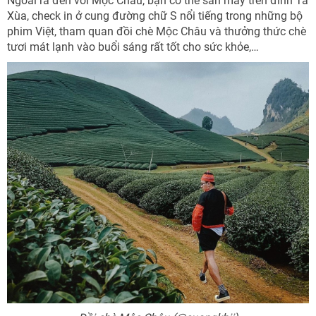
Ngoài ra đến với Mộc Châu, bạn có thể săn mây trên đỉnh Tà
Xùa, check in ở cung đường chữ S nổi tiếng trong những bộ
phim Việt, tham quan đồi chè Mộc Châu và thưởng thức chè
tươi mát lạnh vào buổi sáng rất tốt cho sức khỏe,…