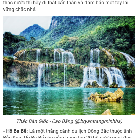
thác nước thì hãy đi thật cẩn thận và đảm bảo một tay lái
vững chắc nhé.
Thác Bản Giốc - Cao Bằng (@bryantrangminhha)
- Hồ Ba Bể:
Là một thắng cảnh du lịch Đông Bắc thuộc tỉnh
Bắc Kạn. Hồ Ba Bể còn nằm trong top 20 hồ nước ngọt đẹp