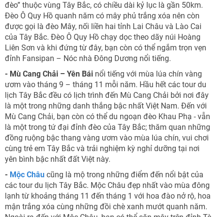
đèo” thuộc vùng Tây Bắc, có chiều dài kỷ lục là gần 50km.
Đèo Ô Quy Hồ quanh năm có mây phủ trắng xóa nên còn
được gọi là đèo Mây, nối liền hai tỉnh Lai Châu và Lào Cai
của Tây Bắc. Đèo Ô Quy Hồ chạy dọc theo dãy núi Hoàng
Liên Sơn và khi đứng từ đây, bạn còn có thể ngắm trọn vẹn
đỉnh Fansipan – Nóc nhà Đông Dương nổi tiếng.
- Mù Cang Chải – Yên Bái
nổi tiếng với mùa lúa chín vàng
ươm vào tháng 9 – tháng 11 mỗi năm. Hầu hết các tour du
lịch Tây Bắc đều có lịch trình đến Mù Cang Chải bởi nơi đây
là một trong những danh thắng bậc nhất Việt Nam. Đến với
Mù Cang Chải, bạn còn có thể du ngoạn đèo Khau Phạ - vẫn
là một trong tứ đại đỉnh đèo của Tây Bắc; thăm quan những
đồng ruộng bậc thang vàng ươm vào mùa lúa chín, vui chơi
cùng trẻ em Tây Bắc và trải nghiệm kỳ nghỉ dưỡng tại nơi
yên bình bậc nhất đất Việt này.
-
Mộc Châu
cũng là mộ trong những điểm đến nổi bật của
các tour du lịch Tây Bắc. Mộc Châu đẹp nhất vào mùa đông
lạnh từ khoảng tháng 11 đến tháng 1 với hoa đào nở rộ, hoa
mận trắng xóa cùng những đồi chè xanh mướt quanh năm.