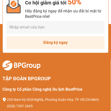
50%
Cơ hội giảm giá tới
Hãy đăng ký ngay để nhận ưu đãi bí mật từ
BestPrice nhé!
Đăng ký ngay
TẬP ĐOÀN BPGROUP
Công ty Cổ phần Công nghệ Du lịch BestPrice
255 Nam Kỳ Khởi Nghĩa, Phường Xuân Hòa, TP. Hồ Chí Minh.
(028) 7307 2605