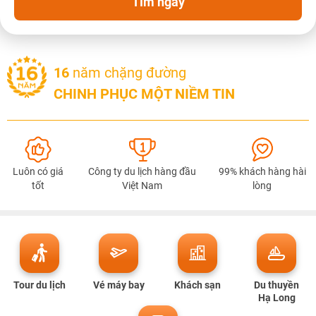
Tìm ngay
16
năm chặng đường
CHINH PHỤC MỘT NIỀM TIN
NHẬN ƯU ĐÃI NGAY
Luôn có giá
Công ty du lịch hàng đầu
99% khách hàng hài
tốt
Việt Nam
lòng
TƯ VẤN NGAY
TƯ VẤN NGAY
TƯ VẤN NGAY
TƯ VẤN NGAY
TƯ VẤN NGAY
Tour du lịch
Vé máy bay
Khách sạn
Du thuyền
Hạ Long