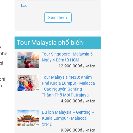
›
Lào
Xem thêm
Tour Malaysia phổ biến
xi
nhé.
Tour Singapore - Malaysia 5
Ngày 4 Đêm từ HCM
cả
12.990.000đ
/ khách
Tour Malaysia 4N3Đ: Khám
phí
Phá Kuala Lumpur - Malacca
ao
- Cao Nguyên Genting -
Thành Phố Mới Putrajaya
4.990.000đ
/ khách
Du lịch Malaysia – Genting –
Kuala Lumpur - Malacca
5N4Đ
9.090.000đ
/ khách