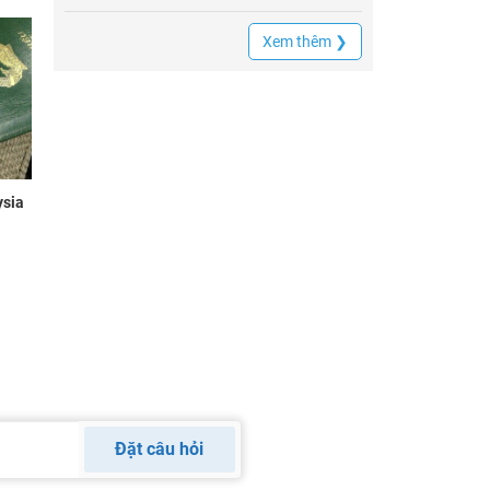
Xem thêm ❯
ysia
Đặt câu hỏi