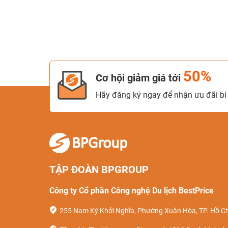
50%
Cơ hội giảm giá tới
Hãy đăng ký ngay để nhận ưu đãi bí 
TẬP ĐOÀN BPGROUP
Công ty Cổ phần Công nghệ Du lịch BestPrice
255 Nam Kỳ Khởi Nghĩa, Phường Xuân Hòa, TP. Hồ Ch