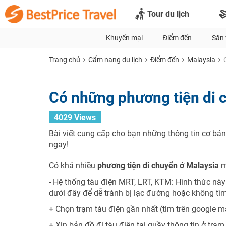
Tour du lịch
Khuyến mại
Điểm đến
Săn 
Trang chủ
Cẩm nang du lịch
Điểm đến
Malaysia
Có những phương tiện di 
4029 Views
Bài viết cung cấp cho bạn những thông tin cơ bản
ngay!
Có khá nhiều
phương tiện di chuyển ở Malaysia
m
- Hệ thống tàu điện MRT, LRT, KTM: Hình thức này r
dưới đây để dễ tránh bị lạc đường hoặc không tì
+ Chọn trạm tàu điện gần nhất (tìm trên google m
+ Xin bản đồ đi tàu điện tại quầy thông tin ở trạm