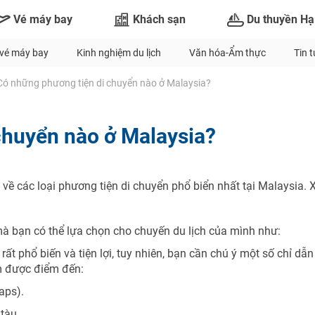
Vé máy bay
Khách sạn
Du thuyền Hạ
vé máy bay
Kinh nghiệm du lịch
Văn hóa-Ẩm thực
Tin 
Có những phương tiện di chuyển nào ở Malaysia?
chuyển nào ở Malaysia?
 về các loại phương tiện di chuyển phổ biển nhất tại Malaysia.
à bạn có thể lựa chọn cho chuyến du lịch của mình như:
TƯ VẤN NGAY
NHẬN ƯU ĐÃI NGAY
ất phổ biến và tiện lợi, tuy nhiên, bạn cần chú ý một số chỉ dẫn
Nhận ưu đãi ngay
m được điểm đến:
TƯ VẤN NGAY
TƯ VẤN NGAY
TƯ VẤN NGAY
TƯ VẤN NGAY
aps).
Nhận ưu đãi ngay!
 tàu.