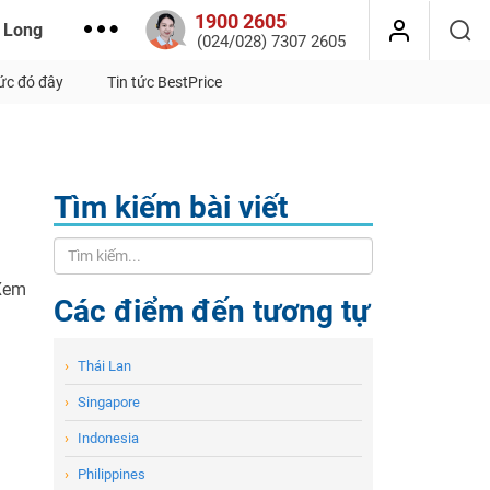
1900 2605
 Long
(024/028) 7307 2605
tức đó đây
Tin tức BestPrice
Tìm kiếm bài viết
 Xem
Các điểm đến tương tự
›
Thái Lan
›
Singapore
›
Indonesia
›
Philippines