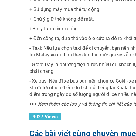
+ Sử dụng máy mua thẻ tự động.
+ Chú ý giữ thẻ không để mất.
+ Để ý trạm cần xuống.
+ Đến cổng ra, đưa thẻ vào ô ở cửa ra để ra khỏi 
- Taxi: Nếu lựa chọn taxi để di chuyển, bạn nên nh
tại Malaysia dù tính theo km thì mức giá sẽ vẫn 
- Grab: Đây là phương tiện được nhiều du khách l
phải chăng.
- Xe bus: Nếu đi xe bus bạn nên chọn xe Gokl - x
khi đi tới nhiều điểm du lịch nổi tiếng tại Kuala 
điểm trong ngày do số lượng người đi xe nhiều n
>>>
Xem thêm các lưu ý và thông tin chi tiết của t
4027 Views
Các bài viết cùng chuyên mục