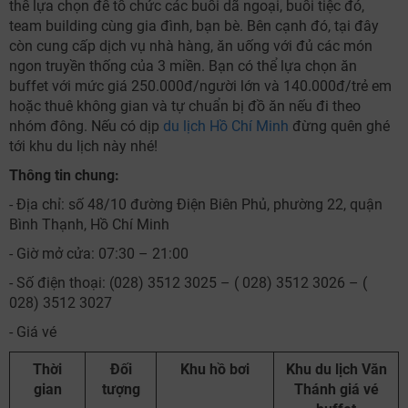
thể lựa chọn để tổ chức các buổi dã ngoại, buổi tiệc đó,
team building cùng gia đình, bạn bè. Bên cạnh đó, tại đây
còn cung cấp dịch vụ nhà hàng, ăn uống với đủ các món
ngon truyền thống của 3 miền. Bạn có thể lựa chọn ăn
buffet với mức giá 250.000đ/người lớn và 140.000đ/trẻ em
hoặc thuê không gian và tự chuẩn bị đồ ăn nếu đi theo
nhóm đông. Nếu có dịp
du lịch Hồ Chí Minh
đừng quên ghé
tới khu du lịch này nhé!
Thông tin chung:
- Địa chỉ: số 48/10 đường Điện Biên Phủ, phường 22, quận
Bình Thạnh, Hồ Chí Minh
- Giờ mở cửa: 07:30 – 21:00
- Số điện thoại: (028) 3512 3025 – ( 028) 3512 3026 – (
028) 3512 3027
- Giá vé
Thời
Đối
Khu hồ bơi
Khu du lịch Văn
gian
tượng
Thánh giá vé