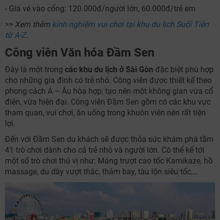
- Giá vé vào cổng: 120.000đ/người lớn, 60.000đ/trẻ em
>>
Xem thêm
kinh nghiệm vui chơi tại khu du lịch Suối Tiên
từ A-Z
.
Công viên Văn hóa Đầm Sen
Đây là một trong
các khu du lịch ở Sài Gòn
đặc biệt phù hợp
cho những gia đình có trẻ nhỏ. Công viên được thiết kế theo
phong cách Á – Âu hòa hợp, tạo nên một không gian vừa cổ
điện, vừa hiện đại. Công viên Đầm Sen gồm có các khu vực
tham quan, vui chơi, ăn uống trong khuôn viên nên rất tiện
lợi.
Đến với Đầm Sen du khách sẽ được thỏa sức khám phá tầm
41 trò chơi dành cho cả trẻ nhỏ và người lớn. Có thể kể tới
một số trò chơi thú vị như: Máng trượt cao tốc Kamikaze, hồ
massage, du dây vượt thác, thảm bay, tàu lộn siêu tốc,…