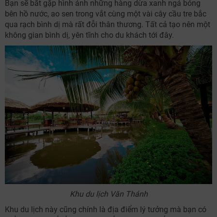
Bạn sẽ bắt gặp hình ảnh những hàng dừa xanh ngả bóng
bên hồ nước, ao sen trong vắt cùng một vài cây cầu tre bắc
qua rạch bình dị mà rất đỗi thân thương. Tất cả tạo nên một
không gian bình dị, yên tĩnh cho du khách tới đây.
Khu du lịch Văn Thánh
Khu du lịch này cũng chính là địa điểm lý tưởng mà bạn có