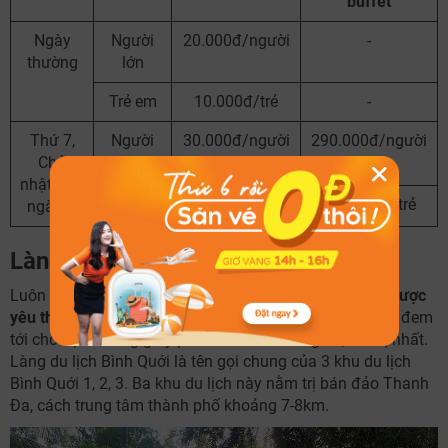
buffet
Ngày
Người
20.000đ/người
-
thường
lớn
Trẻ em
10.000đ/trẻ
-
Thứ 7,
Người
30.000đ/người
290.000đ/người
Chủ
lớn
nhật, các
Trẻ em
15.000đ/trẻ
170.000đ/trẻ
ngày lễ
Làng du lịch Bình Quới
Luôn nằm trong danh sách
các khu du lịch ở Sài Gòn được
yêu thích nhất
, làng du lịch Bình Quới sẽ là địa điểm sẽ đem
tới cho bạn những giây phút cuối tuần thư giãn, thú vị nhất.
Làng du lịch Bình Quới là tên gọi chung của 3 khu du lịch
Bình Quới 1, 2, 3. Ba khu du lịch này nằm trị bán đảo Thanh
Đa, cách trung tâm thành phố khoảng 7-8km.