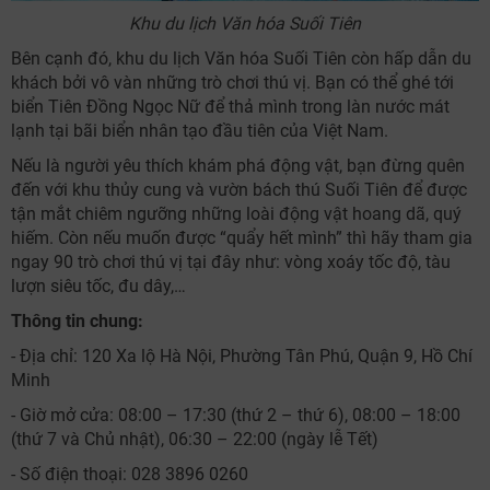
TƯ VẤN NGAY
Khu du lịch Văn hóa Suối Tiên
TƯ VẤN NGAY
Nhận ưu đãi ngay
Bên cạnh đó, khu du lịch Văn hóa Suối Tiên còn hấp dẫn du
TƯ VẤN NGAY
TƯ VẤN NGAY
TƯ VẤN NGAY
khách bởi vô vàn những trò chơi thú vị. Bạn có thể ghé tới
Nhận ưu đãi ngay!
biển Tiên Đồng Ngọc Nữ để thả mình trong làn nước mát
lạnh tại bãi biển nhân tạo đầu tiên của Việt Nam.
Nếu là người yêu thích khám phá động vật, bạn đừng quên
đến với khu thủy cung và vườn bách thú Suối Tiên để được
tận mắt chiêm ngưỡng những loài động vật hoang dã, quý
hiếm. Còn nếu muốn được “quẩy hết mình” thì hãy tham gia
ngay 90 trò chơi thú vị tại đây như: vòng xoáy tốc độ, tàu
lượn siêu tốc, đu dây,…
Thông tin chung:
- Địa chỉ: 120 Xa lộ Hà Nội, Phường Tân Phú, Quận 9, Hồ Chí
Minh
- Giờ mở cửa: 08:00 – 17:30 (thứ 2 – thứ 6), 08:00 – 18:00
(thứ 7 và Chủ nhật), 06:30 – 22:00 (ngày lễ Tết)
- Số điện thoại: 028 3896 0260