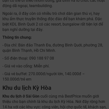
bạn có thể đi theo nhóm đông, gia đình và tổ chức các hoạt
động dã ngoại, teambuilding.
Ngoài ra, ở đây còn có nhiều trò chơi dân gian thú vị, hay
khu ẩm thực truyền thống độc đáo để bạn khám phá. Đặc
biệt KDL Bình Quới 2 có các resort, bungalow rất tiện lợi để
bạn nghỉ dưỡng tại đây.
Thông tin chung:
- Địa chỉ: Bán đảo Thanh Đa, đường Bình Quới, phường 28,
quận Bình Thạnh, Hồ Chí Minh.
- Số điện thoại: 090 188 97 08
- Giá vé vào cổng: Miễn phí.
- Giá vé buffet: 270.000đ/người lớn, 140.000đ –
150.000đ/trẻ em
Khu du lịch Kỳ Hòa
Khu du lịch ở Sài Gòn
cuối cùng mà BestPrice muốn giới
thiệu cho bạn chính là khu du lịch Kỳ Hòa. Nơi đây rộng hơn
14 ha với các khu vực: công viên, hội chợ quốc tế, khách sạn,