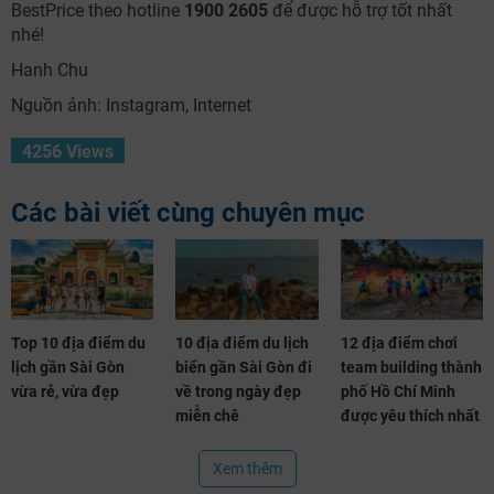
BestPrice theo hotline
1900 2605
để được hỗ trợ tốt nhất
nhé!
Hanh Chu
Nguồn ảnh: Instagram, Internet
4256 Views
Các bài viết cùng chuyên mục
Top 10 địa điểm du
10 địa điểm du lịch
12 địa điểm chơi
lịch gần Sài Gòn
biển gần Sài Gòn đi
team building thành
vừa rẻ, vừa đẹp
về trong ngày đẹp
phố Hồ Chí Minh
miễn chê
được yêu thích nhất
Xem thêm