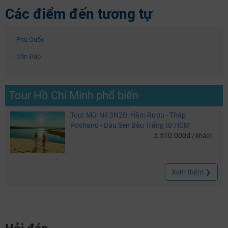
Các điểm đến tương tự
›
Phú Quốc
›
Côn Đảo
Tour Hồ Chí Minh phổ biến
Tour Mũi Né 3N2Đ: Hầm Rượu - Tháp
Poshanu - Bàu Sen Bàu Trắng từ HCM
5.510.000đ
/ khách
Xem thêm ❯