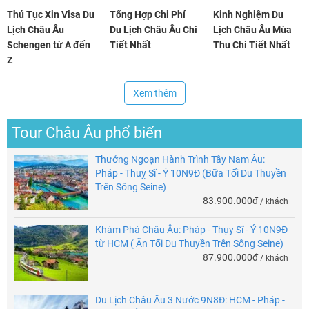
Thủ Tục Xin Visa Du
Tổng Hợp Chi Phí
Kinh Nghiệm Du
Lịch Châu Âu
Du Lịch Châu Âu Chi
Lịch Châu Âu Mùa
Schengen từ A đến
Tiết Nhất
Thu Chi Tiết Nhất
Z
Xem thêm
Tour Châu Âu phổ biến
Thưởng Ngoạn Hành Trình Tây Nam Âu:
Pháp - Thuỵ Sĩ - Ý 10N9Đ (Bữa Tối Du Thuyền
Trên Sông Seine)
83.900.000đ
/ khách
Khám Phá Châu Âu: Pháp - Thụy Sĩ - Ý 10N9Đ
từ HCM ( Ăn Tối Du Thuyền Trên Sông Seine)
87.900.000đ
/ khách
Du Lịch Châu Âu 3 Nước 9N8Đ: HCM - Pháp -