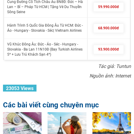
Cung Đường Cổ Tích Châu Âu 8N8Đ: Đức – Hà
Lan – Bỉ – Pháp Từ HCM | Tặng Vé Du Thuyền
59.990.000đ
Sông Seine
Hành Trình 5 Quốc Gia Đông Âu Từ HCM: Đức -
68.900.000đ
Áo - Hungary - Slovakia - Séc| Vietnam Airlines
Vũ Khúc Đông Âu: Đức - Áo - Séc - Hungary -
Slovakia - Ba Lan 11N10Đ (Bay Turkish Airlines
93.900.000đ
5* + Lưu Trú Khách Sạn 4*)
Tác giả: Tuntun
Nguồn ảnh: Internet
23053 Views
Các bài viết cùng chuyên mục