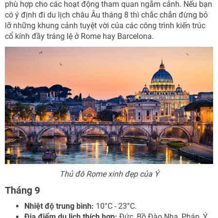
phù hợp cho các hoạt động tham quan ngắm cảnh. Nếu bạn
có ý định đi du lịch châu Âu tháng 8 thì chắc chắn đừng bỏ
lỡ những khung cảnh tuyệt vời của các công trình kiến trúc
cổ kính đầy tráng lệ ở Rome hay Barcelona.
Thủ đô Rome xinh đẹp của Ý
Tháng 9
Nhiệt độ trung bình:
10°C - 23°C.
Địa điểm du lịch thích hợp:
Đức, Bồ Đào Nha, Pháp, Ý.