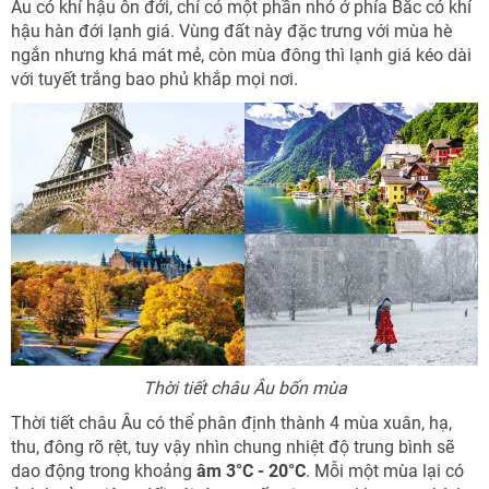
Âu có khí hậu ôn đới, chỉ có một phần nhỏ ở phía Bắc có khí
hậu hàn đới lạnh giá. Vùng đất này đặc trưng với mùa hè
ngắn nhưng khá mát mẻ, còn mùa đông thì lạnh giá kéo dài
với tuyết trắng bao phủ khắp mọi nơi.
Thời tiết châu Âu bốn mùa
NHẬN ƯU ĐÃI NGAY
Thời tiết châu Âu có thể phân định thành 4 mùa xuân, hạ,
TƯ VẤN NGAY
thu, đông rõ rệt, tuy vậy nhìn chung nhiệt độ trung bình sẽ
TƯ VẤN NGAY
Nhận ưu đãi ngay
dao động trong khoảng
âm 3°C - 20°C
. Mỗi một mùa lại có
TƯ VẤN NGAY
TƯ VẤN NGAY
TƯ VẤN NGAY