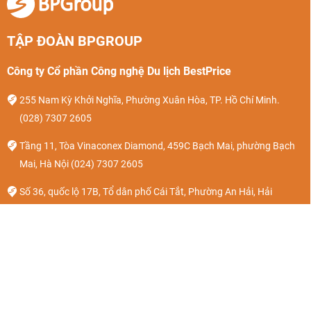
TẬP ĐOÀN BPGROUP
Công ty Cổ phần Công nghệ Du lịch BestPrice
255 Nam Kỳ Khởi Nghĩa, Phường Xuân Hòa, TP. Hồ Chí Minh.
(028) 7307 2605
Tầng 11, Tòa Vinaconex Diamond, 459C Bạch Mai, phường Bạch
Mai, Hà Nội
(024) 7307 2605
Số 36, quốc lộ 17B, Tổ dân phố Cái Tắt, Phường An Hải, Hải
Phòng.
(024) 7307 2605
Giấy phép kinh doanh số: 0104679428. Ngày cấp: 26/05/2010. Nơi
cấp: Sở KH & ĐT TP Hà Nội.
Giấy phép kinh doanh Lữ Hành Quốc Tế số 01-1794/2022/TCDL-
GPLHQT