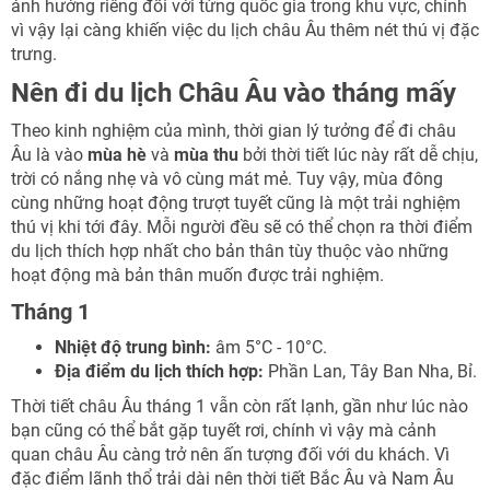
ảnh hưởng riêng đối với từng quốc gia trong khu vực, chính
vì vậy lại càng khiến việc du lịch châu Âu thêm nét thú vị đặc
Nhận ưu đãi ngay!
trưng.
Nên đi du lịch Châu Âu vào tháng mấy
Theo kinh nghiệm của mình, thời gian lý tưởng để đi châu
Âu là vào
mùa hè
và
mùa thu
bởi thời tiết lúc này rất dễ chịu,
trời có nắng nhẹ và vô cùng mát mẻ. Tuy vậy, mùa đông
cùng những hoạt động trượt tuyết cũng là một trải nghiệm
thú vị khi tới đây. Mỗi người đều sẽ có thể chọn ra thời điểm
du lịch thích hợp nhất cho bản thân tùy thuộc vào những
hoạt động mà bản thân muốn được trải nghiệm.
Tháng 1
Nhiệt độ trung bình:
âm 5°C - 10°C.
Địa điểm du lịch thích hợp:
Phần Lan, Tây Ban Nha, Bỉ.
Thời tiết châu Âu tháng 1 vẫn còn rất lạnh, gần như lúc nào
bạn cũng có thể bắt gặp tuyết rơi, chính vì vậy mà cảnh
quan châu Âu càng trở nên ấn tượng đối với du khách. Vì
đặc điểm lãnh thổ trải dài nên thời tiết Bắc Âu và Nam Âu