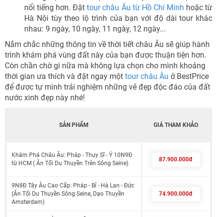
nổi tiếng hơn. Đặt
tour châu Âu từ Hồ Chí Minh
hoặc từ
Hà Nội tùy theo lộ trình của bạn với độ dài tour khác
nhau: 9 ngày, 10 ngày, 11 ngày, 12 ngày...
Nắm chắc những thông tin về thời tiết châu Âu sẽ giúp hành
trình khám phá vùng đất này của bạn được thuận tiện hơn.
Còn chần chờ gì nữa mà không lựa chọn cho mình khoảng
thời gian ưa thích và đặt ngay một
tour châu Âu
ở BestPrice
để được tự mình trải nghiệm những vẻ đẹp độc đáo của đất
nước xinh đẹp này nhé!
SẢN PHẨM
GIÁ THAM KHẢO
Khám Phá Châu Âu: Pháp - Thụy Sĩ - Ý 10N9Đ
87.900.000đ
từ HCM ( Ăn Tối Du Thuyền Trên Sông Seine)
9N8Đ Tây Âu Cao Cấp: Pháp - Bỉ - Hà Lan - Đức
(Ăn Tối Du Thuyền Sông Seine, Dạo Thuyền
74.900.000đ
Amsterdam)