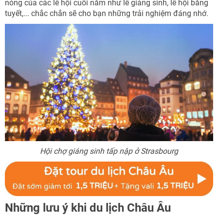
nóng của các lễ hội cuối năm như lễ giáng sinh, lễ hội băng
tuyết,... chắc chắn sẽ cho bạn những trải nghiệm đáng nhớ.
Hội chợ giáng sinh tấp nập ở Strasbourg
Những lưu ý khi du lịch Châu Âu