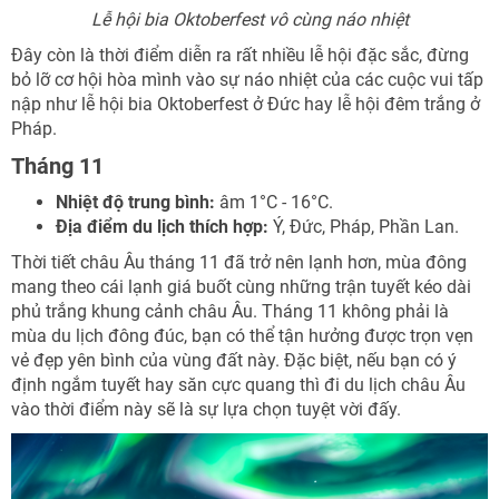
Lễ hội bia Oktoberfest vô cùng náo nhiệt
Đây còn là thời điểm diễn ra rất nhiều lễ hội đặc sắc, đừng
bỏ lỡ cơ hội hòa mình vào sự náo nhiệt của các cuộc vui tấp
nập như lễ hội bia Oktoberfest ở Đức hay lễ hội đêm trắng ở
Pháp.
Tháng 11
Nhiệt độ trung bình:
âm 1°C - 16°C.
Địa điểm du lịch thích hợp:
Ý, Đức, Pháp, Phần Lan.
Thời tiết châu Âu tháng 11 đã trở nên lạnh hơn, mùa đông
mang theo cái lạnh giá buốt cùng những trận tuyết kéo dài
phủ trắng khung cảnh châu Âu. Tháng 11 không phải là
mùa du lịch đông đúc, bạn có thể tận hưởng được trọn vẹn
vẻ đẹp yên bình của vùng đất này. Đặc biệt, nếu bạn có ý
định ngắm tuyết hay săn cực quang thì đi du lịch châu Âu
vào thời điểm này sẽ là sự lựa chọn tuyệt vời đấy.