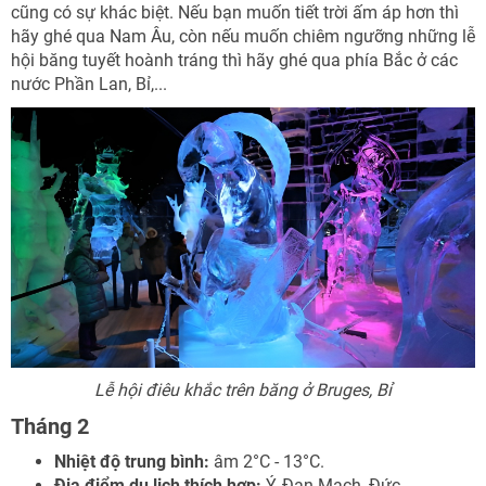
cũng có sự khác biệt. Nếu bạn muốn tiết trời ấm áp hơn thì
hãy ghé qua Nam Âu, còn nếu muốn chiêm ngưỡng những lễ
hội băng tuyết hoành tráng thì hãy ghé qua phía Bắc ở các
nước Phần Lan, Bỉ,...
Lễ hội điêu khắc trên băng ở Bruges, Bỉ
Tháng 2
Nhiệt độ trung bình:
âm 2°C - 13°C.
Địa điểm du lịch thích hợp:
Ý, Đan Mạch, Đức.