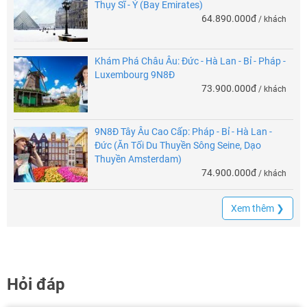
Thụy Sĩ - Ý (Bay Emirates)
64.890.000đ
/ khách
Khám Phá Châu Âu: Đức - Hà Lan - Bỉ - Pháp -
Luxembourg 9N8Đ
73.900.000đ
/ khách
9N8Đ Tây Âu Cao Cấp: Pháp - Bỉ - Hà Lan -
Đức (Ăn Tối Du Thuyền Sông Seine, Dạo
Thuyền Amsterdam)
74.900.000đ
/ khách
Xem thêm ❯
Hỏi đáp