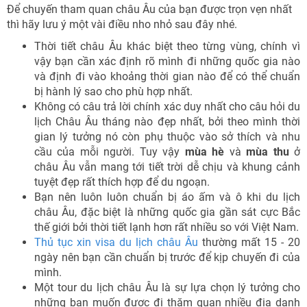
Để chuyến tham quan châu Âu của bạn được trọn vẹn nhất
thì hãy lưu ý một vài điều nho nhỏ sau đây nhé.
Thời tiết châu Âu khác biệt theo từng vùng, chính vì
vậy bạn cần xác định rõ mình đi những quốc gia nào
và định đi vào khoảng thời gian nào để có thể chuẩn
bị hành lý sao cho phù hợp nhất.
Không có câu trả lời chính xác duy nhất cho câu hỏi du
lịch Châu Âu tháng nào đẹp nhất, bởi theo mình thời
gian lý tưởng nó còn phụ thuộc vào sở thích và nhu
cầu của mỗi người. Tuy vậy
mùa hè
và
mùa thu
ở
châu Âu vẫn mang tới tiết trời dễ chịu và khung cảnh
tuyệt đẹp rất thích hợp để du ngoạn.
Bạn nên luôn luôn chuẩn bị áo ấm và ô khi du lịch
châu Âu, đặc biệt là những quốc gia gần sát cực Bắc
thế giới bởi thời tiết lạnh hơn rất nhiều so với Việt Nam.
Thủ tục xin visa du lịch châu Âu
thường mất 15 - 20
ngày nên bạn cần chuẩn bị trước để kịp chuyến đi của
mình.
Một tour du lịch châu Âu là sự lựa chọn lý tưởng cho
những bạn muốn được đi thăm quan nhiều địa danh