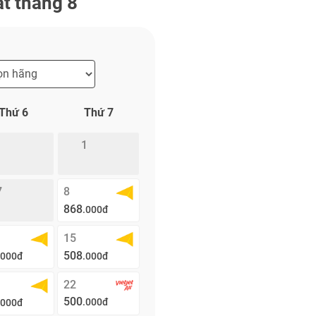
ất tháng 8
Thứ 6
Thứ 7
1
7
8
868
.000đ
15
508
.000đ
.000đ
22
500
.000đ
.000đ