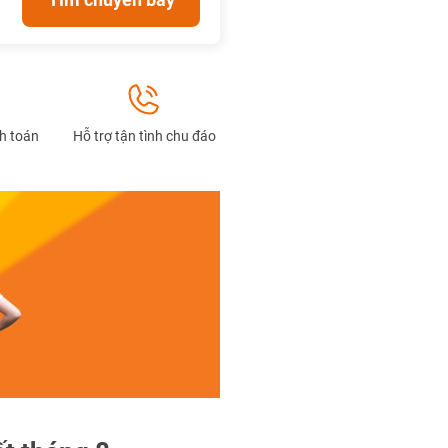
nh toán
Hỗ trợ tận tình chu đáo