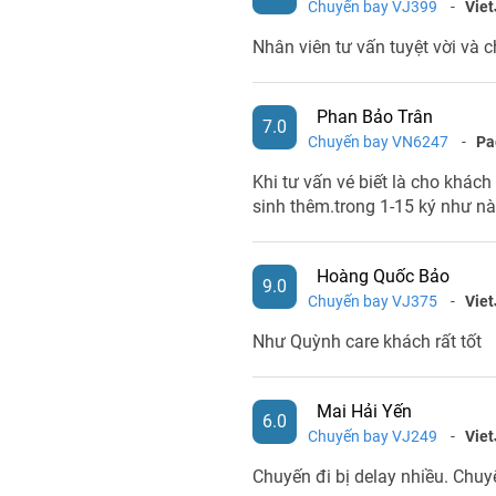
Chuyến bay VJ399
-
Viet
Nhân viên tư vấn tuyệt vời và c
Phan Bảo Trân
7.0
Chuyến bay VN6247
-
Pac
Khi tư vấn vé biết là cho khác
sinh thêm.trong 1-15 ký như nà
Hoàng Quốc Bảo
9.0
Chuyến bay VJ375
-
Viet
Như Quỳnh care khách rất tốt
Mai Hải Yến
6.0
Chuyến bay VJ249
-
Viet
Chuyến đi bị delay nhiều. Chuy