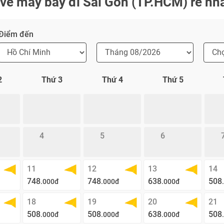
vé máy bay đi Sài Gòn (TP.HCM) rẻ nh
Điểm đến
2
Thứ 3
Thứ 4
Thứ 5
4
5
6
11
12
13
14
748
748
638
508
.000đ
.000đ
.000đ
18
19
20
21
508
508
638
508
.000đ
.000đ
.000đ