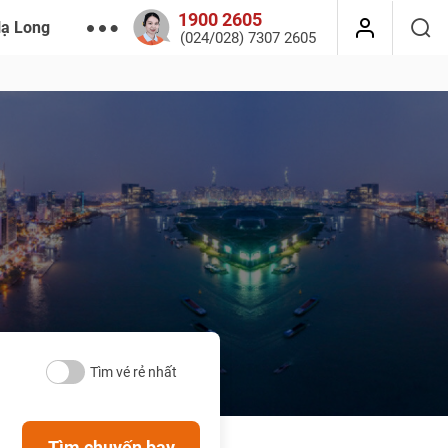
1900 2605
Hạ Long
(024/028) 7307 2605
Tìm vé rẻ nhất
Tìm chuyến bay