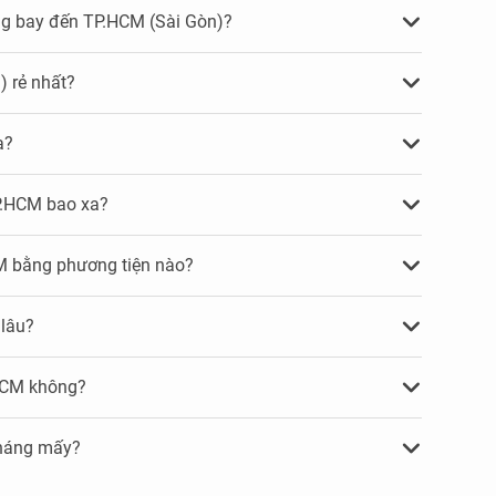
ng bay đến TP.HCM (Sài Gòn)?
) rẻ nhất?
a?
P.HCM bao xa?
CM bằng phương tiện nào?
 lâu?
 HCM không?
tháng mấy?