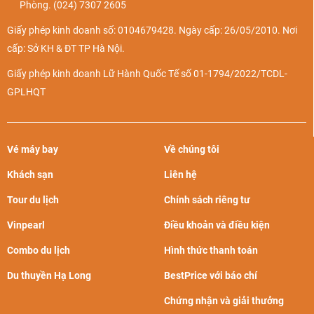
Chặng bay TP. HCM đi Hà Nội là sôi động nhất, với tần suất
Phòng.
(024) 7307 2605
chiếm hơn 40% tổng số chuyến bay đến Hà Nội.
Giấy phép kinh doanh số: 0104679428. Ngày cấp: 26/05/2010. Nơi
cấp: Sở KH & ĐT TP Hà Nội.
Thời gian bay đi Hà Nội
Giấy phép kinh doanh Lữ Hành Quốc Tế số 01-1794/2022/TCDL-
Dưới đây là thông tin chi tiết thời gian bay của các chặng
GPLHQT
bay đi Hà Nội:
Hành trình
Thời gian bay
Vé máy bay
Về chúng tôi
TP. HCM - HN
2h15p
Khách sạn
Liên hệ
Đà Nẵng - HN
1h20p
Tour du lịch
Chính sách riêng tư
Nha Trang - HN
2h00p
Vinpearl
Điều khoản và điều kiện
Phú Quốc - HN
2h10p
Combo du lịch
Hình thức thanh toán
Huế - HN
1h15p
Du thuyền Hạ Long
BestPrice với báo chí
Cần Thơ - HN
2h10p
Chứng nhận và giải thưởng