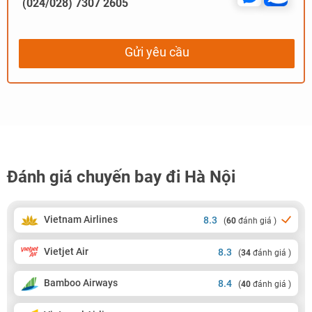
(024/028) 7307 2605
Gửi yêu cầu
Đánh giá chuyến bay đi Hà Nội
Vietnam Airlines
8.3
(
60
đánh giá )
Vietjet Air
8.3
(
34
đánh giá )
Bamboo Airways
8.4
(
40
đánh giá )