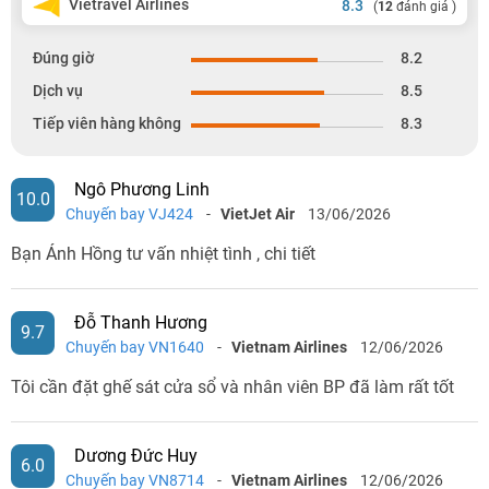
Vietravel Airlines
8.3
(
12
đánh giá )
Đúng giờ
8.2
Dịch vụ
8.5
Tiếp viên hàng không
8.3
Ngô Phương Linh
10.0
Chuyến bay VJ424
-
VietJet Air
13/06/2026
Bạn Ánh Hồng tư vấn nhiệt tình , chi tiết
Đỗ Thanh Hương
9.7
Chuyến bay VN1640
-
Vietnam Airlines
12/06/2026
Tôi cần đặt ghế sát cửa sổ và nhân viên BP đã làm rất tốt
Dương Đức Huy
6.0
Chuyến bay VN8714
-
Vietnam Airlines
12/06/2026