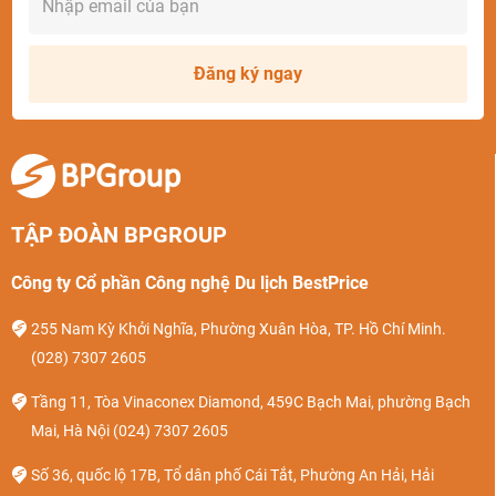
Tuy Hòa
1
-
-
-
-
-
1
Pleiku
1
2
-
-
-
-
3
Đăng ký ngay
Vinh
2
-
-
-
-
-
2
Tổng cộng
53
60
15
4
4
17
153
Bảng tần suất chuyến bay đi Hà Nội
*
Lưu ý: Dữ liệu tần suất chuyến bay có thể thay đổi theo
TẬP ĐOÀN BPGROUP
từng giai đoạn thấp điểm - cao điểm, Quý khách nên tra cứu
Công ty Cổ phần Công nghệ Du lịch BestPrice
thông tin trực tiếp trên website bestprice.vn để cập nhật mới
nhất.
255 Nam Kỳ Khởi Nghĩa, Phường Xuân Hòa, TP. Hồ Chí Minh.
(028) 7307 2605
Theo thống kê, Vietjet Air có tần suất bay đi Hà Nội nhiều
nhất với 60 chuyến. Sau đó là Vietnam Airlines 53 chuyến,
Tầng 11, Tòa Vinaconex Diamond, 459C Bạch Mai, phường Bạch
Bamboo Airways 15 chuyến, Pacific Airlines và Vietravel
Mai, Hà Nội
(024) 7307 2605
Airlines mỗi hãng 4 chuyến.
Số 36, quốc lộ 17B, Tổ dân phố Cái Tắt, Phường An Hải, Hải