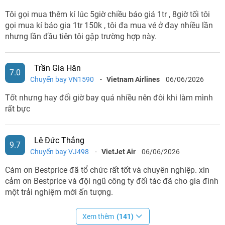
Tôi gọi mua thêm kí lúc 5giờ chiều báo giá 1tr , 8giờ tối tôi
gọi mua kí báo gia 1tr 150k , tôi đa mua vé ở đay nhiều lần
nhưng lần đầu tiên tôi gập trường hợp này.
Trần Gia Hân
7.0
Chuyến bay VN1590
-
Vietnam Airlines
06/06/2026
Tốt nhưng hay đổi giờ bay quá nhiều nên đôi khi làm mình
rất bực
Lê Đức Thắng
9.7
Chuyến bay VJ498
-
VietJet Air
06/06/2026
Cám ơn Bestprice đã tổ chức rất tốt và chuyên nghiệp. xin
cảm ơn Bestprice và đội ngũ công ty đối tác đã cho gia đình
một trải nghiệm mới ấn tượng.
Xem thêm
(141)