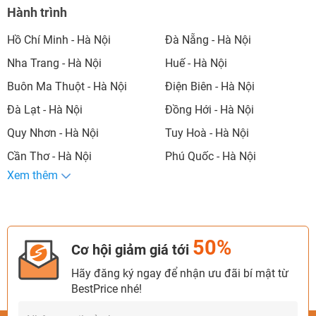
Đà Nẵng
11
11
3
2
2
2
31
Hành trình
Nha Trang
3
4
1
-
-
-
8
Hồ Chí Minh - Hà Nội
Đà Nẵng - Hà Nội
Phú Quốc
1
5
-
1
-
5
12
Nha Trang - Hà Nội
Huế - Hà Nội
Huế
3
3
-
-
-
-
6
Buôn Ma Thuột - Hà Nội
Điện Biên - Hà Nội
Đà Lạt - Hà Nội
Đồng Hới - Hà Nội
Cần Thơ
3
3
-
-
-
-
6
Quy Nhơn - Hà Nội
Tuy Hoà - Hà Nội
Đà Lạt
2
4
1
-
-
-
7
Cần Thơ - Hà Nội
Phú Quốc - Hà Nội
Quy Nhơn
1
2
1
-
-
-
4
Xem thêm
Chu Lai
1
-
-
-
-
-
1
Buôn Ma
1
3
-
-
-
-
4
Thuột
50%
Cơ hội giảm giá tới
Điện Biên
1
1
-
-
-
-
2
Hãy đăng ký ngay để nhận ưu đãi bí mật từ
BestPrice nhé!
Đồng Hới
1
-
-
-
-
-
1