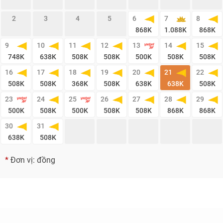
2
3
4
5
6
7
8
868
K
1.088
K
868
K
9
10
11
12
13
14
15
748
K
638
K
508
K
508
K
500
K
508
K
508
K
16
17
18
19
20
21
22
508
K
508
K
368
K
508
K
638
K
638
K
508
K
23
24
25
26
27
28
29
500
K
508
K
500
K
508
K
508
K
868
K
868
K
30
31
638
K
508
K
*
Đơn vị: đồng