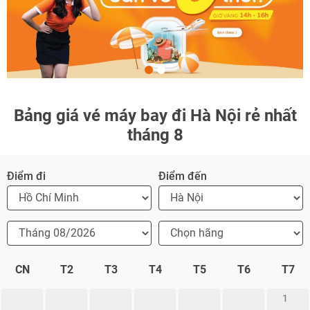
NHẬN ƯU ĐÃI NGAY
TƯ VẤN NGAY
TƯ VẤN NGAY
TƯ VẤN NGAY
TƯ VẤN NGAY
TƯ VẤN NGAY
Bảng giá vé máy bay đi Hà Nội rẻ nhất
tháng 8
Điểm đi
Điểm đến
CN
T2
T3
T4
T5
T6
T7
1