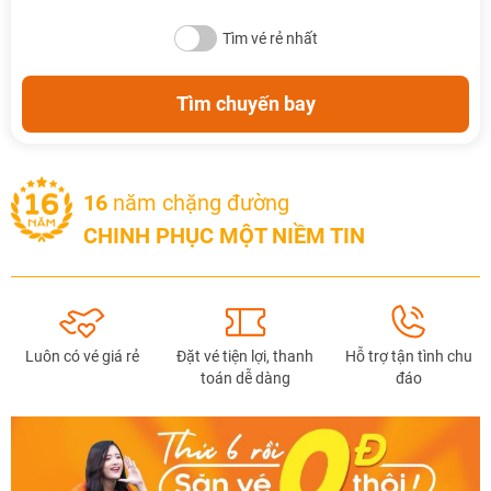
Tìm vé rẻ nhất
Tìm chuyến bay
16
năm chặng đường
CHINH PHỤC MỘT NIỀM TIN
Luôn có vé giá rẻ
Đặt vé tiện lợi, thanh
Hỗ trợ tận tình chu
toán dễ dàng
đáo