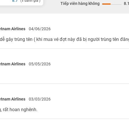
8.7
(
1
đánh giá )
Tiếp viên hàng không
8.
etnam Airlines
04/06/2026
 gây trùng tên ( khi mua vé đợt này đã bị người trùng tên đăng
etnam Airlines
05/05/2026
etnam Airlines
03/03/2026
g, rất hoan nghênh.