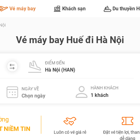
Vé máy bay
Khách sạn
Du thuyền H
Nội
Vé máy bay Huế đi Hà Nội
ĐIỂM ĐẾN
HÀNH KHÁCH
NGÀY VỀ
ờng
 NIỀM TIN
Luôn có vé giá rẻ
Đặt vé tiện lợi, tha
dễ dàng