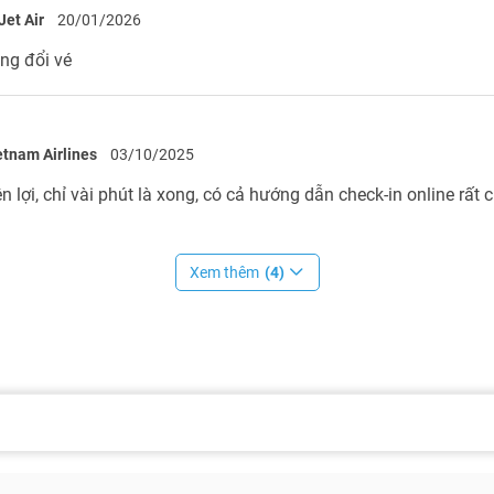
Jet Air
20/01/2026
àng đổi vé
etnam Airlines
03/10/2025
n lợi, chỉ vài phút là xong, có cả hướng dẫn check-in online rất ch
Xem thêm
(4)