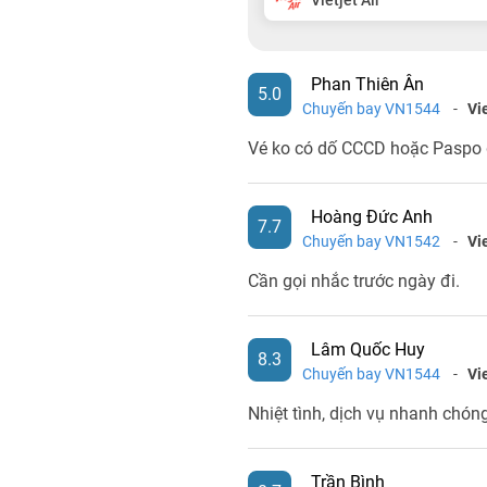
Phan Thiên Ân
5.0
Chuyến bay VN1544
-
Vi
Vé ko có dố CCCD hoặc Paspo dễ
Hoàng Đức Anh
7.7
Chuyến bay VN1542
-
Vi
Cần gọi nhắc trước ngày đi.
Lâm Quốc Huy
8.3
Chuyến bay VN1544
-
Vi
Nhiệt tình, dịch vụ nhanh chón
Trần Bình