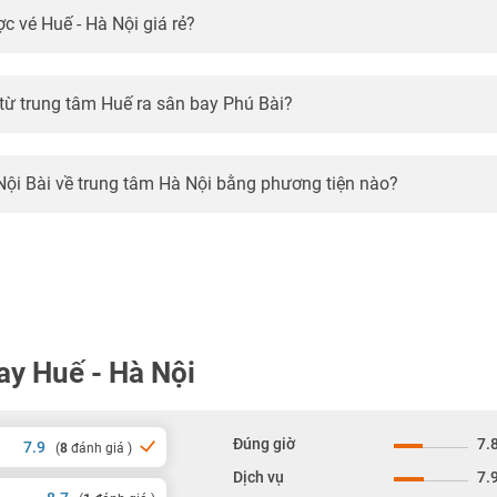
c vé Huế - Hà Nội giá rẻ?
 từ trung tâm Huế ra sân bay Phú Bài?
 Nội Bài về trung tâm Hà Nội bằng phương tiện nào?
ay Huế - Hà Nội
Đúng giờ
7.
7.9
(
8
đánh giá )
Dịch vụ
7.