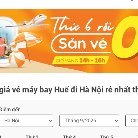
TƯ VẤN NGAY
NHẬN ƯU ĐÃI NGAY
TƯ VẤN NGAY
TƯ VẤN NGAY
TƯ VẤN NGAY
TƯ VẤN NGAY
giá vé máy bay Huế đi Hà Nội rẻ nhất t
Điểm đến
2
Thứ 3
Thứ 4
Thứ 5