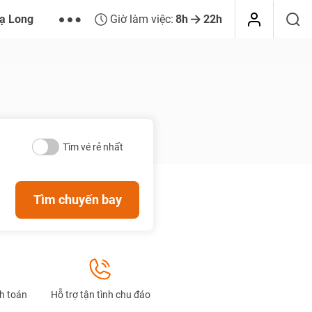
ạ Long
Giờ làm việc:
8h
22h
Tìm vé rẻ nhất
Tìm chuyến bay
nh toán
Hỗ trợ tận tình chu đáo