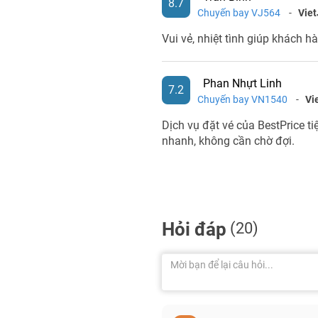
8.7
Chuyến bay VJ564
-
Viet
Vui vẻ, nhiệt tình giúp khách h
Phan Nhựt Linh
7.2
Chuyến bay VN1540
-
Vi
Dịch vụ đặt vé của BestPrice tiệ
nhanh, không cần chờ đợi.
Hỏi đáp
(20)