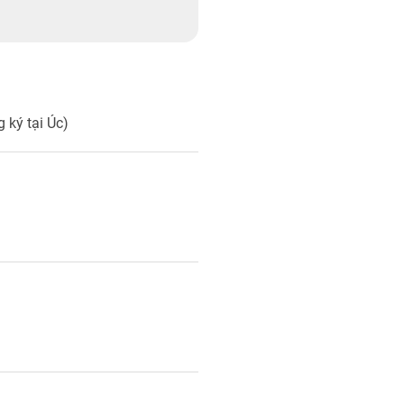
1
 ký tại Úc)