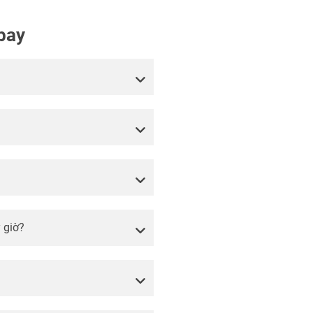
bay
 giờ?