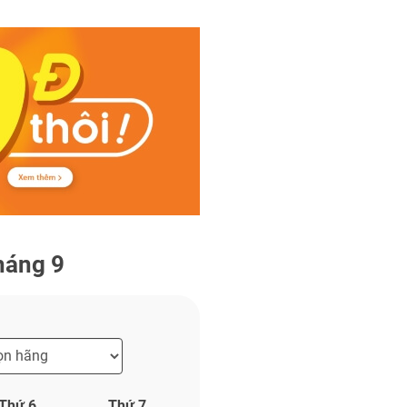
háng 9
Thứ 6
Thứ 7