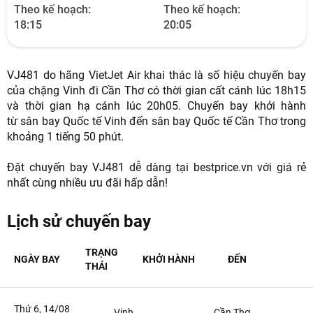
Theo kế hoạch:
Theo kế hoạch:
18:15
20:05
VJ481 do hãng VietJet Air khai thác là số hiệu chuyến bay
của chặng Vinh đi Cần Thơ có thời gian cất cánh lúc 18h15
và thời gian hạ cánh lúc 20h05. Chuyến bay khởi hành
từ sân bay Quốc tế Vinh đến sân bay Quốc tế Cần Thơ trong
khoảng 1 tiếng 50 phút.
Đặt chuyến bay VJ481 dễ dàng tại bestprice.vn với giá rẻ
NHẬN ƯU ĐÃI NGAY
nhất cùng nhiều ưu đãi hấp dẫn!
TƯ VẤN NGAY
Lịch sử chuyến bay
TƯ VẤN NGAY
TƯ VẤN NGAY
TƯ VẤN NGAY
TƯ VẤN NGAY
TRẠNG
NGÀY BAY
KHỞI HÀNH
ĐẾN
THÁI
Thứ 6, 14/08
Vinh
Cần Thơ