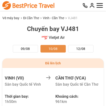
Vé máy bay
Đi Cần Thơ
Vinh - Cần Thơ
VJ481
Chuyến bay VJ481
Vietjet Air
09/08
10/08
12/08
Đã lên lịch
VINH (VII)
CẦN THƠ (VCA)
Sân bay Quốc tế Vinh
Sân bay Quốc tế Cần Thơ
Thời gian bay:
Khoảng cách:
1h50m
961km