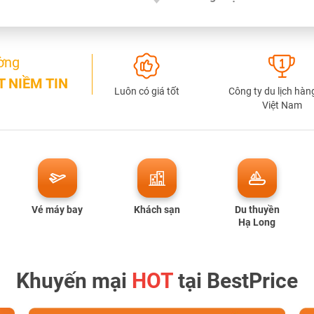
ờng
TƯ VẤN NGAY
 NIỀM TIN
NHẬN ƯU ĐÃI NGAY
Luôn có giá tốt
Công ty du lịch hàn
Việt Nam
TƯ VẤN NGAY
TƯ VẤN NGAY
TƯ VẤN NGAY
TƯ VẤN NGAY
Vé máy bay
Khách sạn
Du thuyền
Hạ Long
Khuyến mại
HOT
tại BestPrice