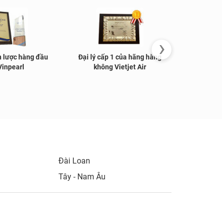
›
n lược hàng đầu
Đại lý cấp 1 của hãng hàng
Đại lý nổ
Vinpearl
không Vietjet Air
không 
Đài Loan
Tây - Nam Âu