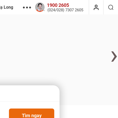
1900 2605
Hạ Long
(024/028) 7307 2605
›
Tìm ngay