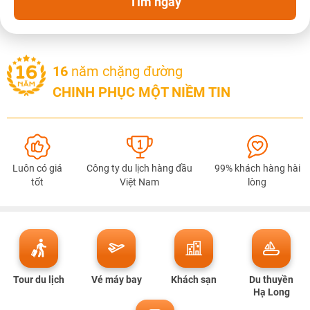
Tìm ngay
16
năm chặng đường
CHINH PHỤC MỘT NIỀM TIN
NHẬN ƯU ĐÃI NGAY
Luôn có giá
Công ty du lịch hàng đầu
99% khách hàng hài
tốt
Việt Nam
lòng
TƯ VẤN NGAY
TƯ VẤN NGAY
TƯ VẤN NGAY
TƯ VẤN NGAY
TƯ VẤN NGAY
Tour du lịch
Vé máy bay
Khách sạn
Du thuyền
Hạ Long