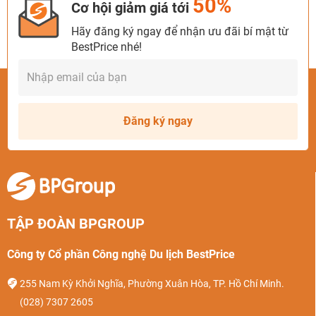
50%
Cơ hội giảm giá tới
Hãy đăng ký ngay để nhận ưu đãi bí mật từ
BestPrice nhé!
Đăng ký ngay
TẬP ĐOÀN BPGROUP
Công ty Cổ phần Công nghệ Du lịch BestPrice
255 Nam Kỳ Khởi Nghĩa, Phường Xuân Hòa, TP. Hồ Chí Minh.
(028) 7307 2605