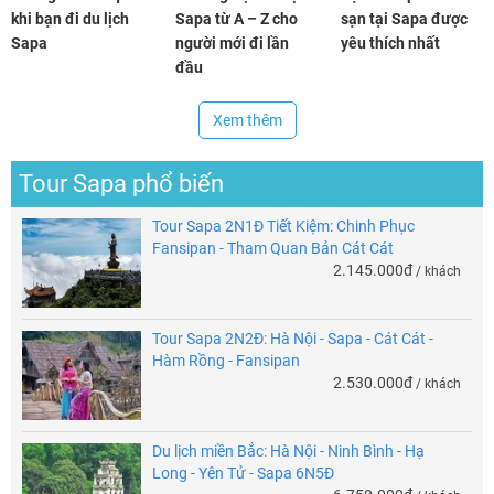
khi bạn đi du lịch
Sapa từ A – Z cho
sạn tại Sapa được
Sapa
người mới đi lần
yêu thích nhất
đầu
Xem thêm
Tour Sapa phổ biến
Tour Sapa 2N1Đ Tiết Kiệm: Chinh Phục
Fansipan - Tham Quan Bản Cát Cát
2.145.000đ
/ khách
Tour Sapa 2N2Đ: Hà Nội - Sapa - Cát Cát -
Hàm Rồng - Fansipan
2.530.000đ
/ khách
Du lịch miền Bắc: Hà Nội - Ninh Bình - Hạ
Long - Yên Tử - Sapa 6N5Đ