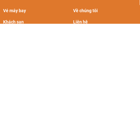
Vé máy bay
Về chúng tôi
Khách sạn
Liên hệ
Tour du lịch
Chính sách riêng tư
Vinpearl
Điều khoản và điều kiện
Du thuyền Hạ Long
Hình thức thanh toán
BestPrice với báo chí
Chứng nhận và giải thưởng
Cẩm nang du lịch
CÁC THƯƠNG HIỆU CÙNG TẬP ĐOÀN BPGROUP: