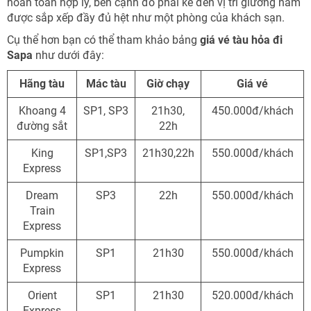
hoàn toàn hợp lý, bên cạnh đó phải kể đến vị trí giường nằm
được sắp xếp đầy đủ hệt như một phòng của khách sạn.
Cụ thể hơn bạn có thể tham khảo bảng
giá vé tàu hỏa đi
Sapa
như dưới đây:
Hãng tàu
Mác tàu
Giờ chạy
Giá vé
Khoang 4
SP1, SP3
21h30,
450.000đ/khách
đường sắt
22h
King
SP1,SP3
21h30,22h
550.000đ/khách
Express
Dream
SP3
22h
550.000đ/khách
Train
Express
Pumpkin
SP1
21h30
550.000đ/khách
Express
Orient
SP1
21h30
520.000đ/khách
Express