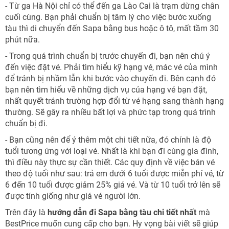
- Từ ga Hà Nội chỉ có thể đến ga Lào Cai là trạm dừng chân
cuối cùng. Bạn phải chuẩn bị tâm lý cho việc bước xuống
tàu thì di chuyển đến Sapa bằng bus hoặc ô tô, mất tầm 30
phút nữa.
- Trong quá trình chuẩn bị trước chuyến đi, bạn nên chú ý
đến việc đặt vé. Phải tìm hiểu kỹ hạng vé, mác vé của mình
để tránh bị nhầm lẫn khi bước vào chuyến đi. Bên cạnh đó
bạn nên tìm hiểu về những dịch vụ của hạng vé bạn đặt,
nhất quyết tránh trường hợp đổi từ vé hạng sang thành hạng
thường. Sẽ gây ra nhiều bất lợi và phức tạp trong quá trình
chuẩn bị đi.
- Bạn cũng nên để ý thêm một chi tiết nữa, đó chính là độ
tuổi tương ứng với loại vé. Nhất là khi bạn đi cùng gia đình,
thì điều này thực sự cần thiết. Các quy định về việc bán vé
theo độ tuổi như sau: trả em dưới 6 tuổi được miễn phí vé, từ
6 đến 10 tuổi được giảm 25% giá vé. Và từ 10 tuổi trở lên sẽ
được tính giống như giá vé người lớn.
Trên đây là
hướng dẫn
đi Sapa bằng tàu chi tiết nhất
mà
BestPrice muốn cung cấp cho bạn. Hy vọng bài viết sẽ giúp