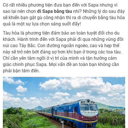
Có rất nhiều phương tiện đưa bạn đến với Sapa nhưng vì
sao lại nên chọn
đi Sapa bằng tàu
nhỉ? Những lý do sau đây
sẽ khiến bạn gật gù công nhận thì ra di chuyển bằng tàu hỏa
quả là một sự lựa chọn sáng suốt đấy!
Tàu hỏa là phương tiện đảm bảo an toàn tuyệt đối cho du
khách. Hành trình đến với Sapa phải đi qua những vùng đồi
núi cao Tây Bắc. Con đường ngoằn ngoèo, cao và hẹp thế
này sẽ trở nên bớt đáng sợ hơn khi bạn ở trong các toa tàu.
Chỉ cần yên tâm ngồi ở vị trí của mình và tận hưởng cảm
giác chinh phục Sapa. Mọi vấn đề an toàn bạn không cần
phải bận tâm đến.
NHẬN ƯU ĐÃI NGAY