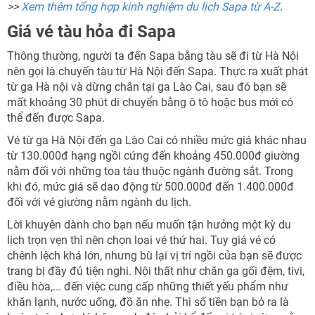
>>
Xem thêm tổng hợp kinh nghiệm du lịch Sapa từ A-Z
.
Giá vé tàu hỏa đi Sapa
Thông thường, người ta đến Sapa bằng tàu sẽ đi từ Hà Nội
nên gọi là chuyến tàu từ Hà Nội đến Sapa. Thực ra xuất phát
từ ga Hà nội và dừng chân tại ga Lào Cai, sau đó bạn sẽ
mất khoảng 30 phút di chuyển bằng ô tô hoặc bus mới có
thể đến được Sapa.
Vé từ ga Hà Nội đến ga Lào Cai có nhiều mức giá khác nhau
từ 130.000đ hạng ngồi cứng đến khoảng 450.000đ giường
nằm đối với những toa tàu thuộc ngành đường sắt. Trong
khi đó, mức giá sẽ dao động từ 500.000đ đến 1.400.000đ
đối với vé giường nằm ngành du lịch.
Lời khuyên dành cho bạn nếu muốn tận hưởng một kỳ du
lịch trọn vẹn thì nên chọn loại vé thứ hai. Tuy giá vé có
chênh lệch khá lớn, nhưng bù lại vị trí ngồi của bạn sẽ được
trang bị đầy đủ tiện nghi. Nội thất như chăn ga gối đệm, tivi,
điều hòa,... đến việc cung cấp những thiết yếu phẩm như
khăn lạnh, nước uống, đồ ăn nhẹ. Thì số tiền bạn bỏ ra là