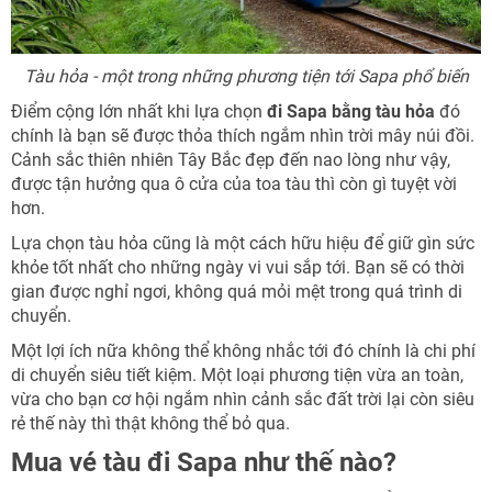
TƯ VẤN NGAY
TƯ VẤN NGAY
Nhận ưu đãi ngay
TƯ VẤN NGAY
TƯ VẤN NGAY
TƯ VẤN NGAY
Tàu hỏa - một trong những phương tiện tới Sapa phổ biến
Nhận ưu đãi ngay!
Điểm cộng lớn nhất khi lựa chọn
đi Sapa bằng tàu hỏa
đó
chính là bạn sẽ được thỏa thích ngắm nhìn trời mây núi đồi.
Cảnh sắc thiên nhiên Tây Bắc đẹp đến nao lòng như vậy,
được tận hưởng qua ô cửa của toa tàu thì còn gì tuyệt vời
hơn.
Lựa chọn tàu hỏa cũng là một cách hữu hiệu để giữ gìn sức
khỏe tốt nhất cho những ngày vi vui sắp tới. Bạn sẽ có thời
gian được nghỉ ngơi, không quá mỏi mệt trong quá trình di
chuyển.
Một lợi ích nữa không thể không nhắc tới đó chính là chi phí
di chuyển siêu tiết kiệm. Một loại phương tiện vừa an toàn,
vừa cho bạn cơ hội ngắm nhìn cảnh sắc đất trời lại còn siêu
rẻ thế này thì thật không thể bỏ qua.
Mua vé tàu đi Sapa như thế nào?