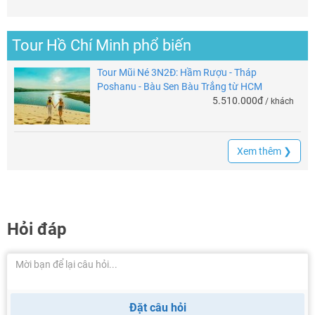
Tour Hồ Chí Minh phổ biến
Tour Mũi Né 3N2Đ: Hầm Rượu - Tháp
Poshanu - Bàu Sen Bàu Trắng từ HCM
5.510.000đ
/ khách
Xem thêm ❯
Hỏi đáp
Đặt câu hỏi