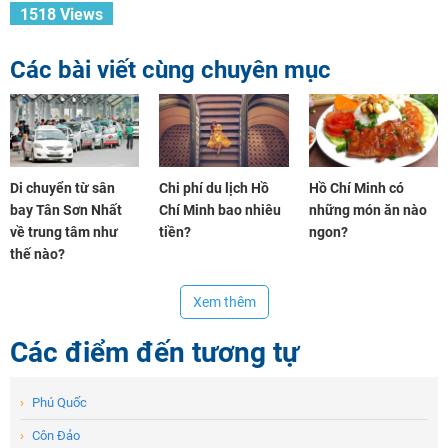
1518 Views
TƯ VẤN NGAY
TƯ VẤN NGAY
TƯ VẤN NGAY
Nhận ưu đãi ngay!
Các bài viết cùng chuyên mục
Di chuyển từ sân
Chi phí du lịch Hồ
Hồ Chí Minh có
bay Tân Sơn Nhất
Chí Minh bao nhiêu
những món ăn nào
về trung tâm như
tiền?
ngon?
thế nào?
Xem thêm
Các điểm đến tương tự
›
Phú Quốc
›
Côn Đảo