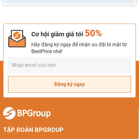
50%
Cơ hội giảm giá tới
Hãy đăng ký ngay để nhận ưu đãi bí mật từ
BestPrice nhé!
Đăng ký ngay
TẬP ĐOÀN BPGROUP