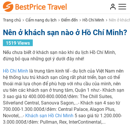
Trang chủ
Cẩm nang du lịch
Điểm đến
Hồ Chí Minh
Nên ở khác
Nên ở khách sạn nào ở Hồ Chí Minh?
1519 Views
Nếu chưa biết ở khách sạn nào khi du lịch Hồ Chí Minh,
đừng bỏ qua những gợi ý dưới đây nhé!
Hồ Chí Minh
là trung tâm kinh tế - du lịch của Việt Nam nên
hệ thống lưu trú khách sạn cũng rất phát triển, bạn có thể
thoái mái lựa chọn để phù hợp với nhu cầu của mình, nên
ưu tiên các khách sạn ở trung tâm, Quận 1 như:- Khách sạn
3 sao giá từ 400.000-800.000đ/đêm: The Chill Suites,
Silverland Central, Sanouva Sagon,...- Khách sạn 4 sao từ
700.000-1.300.000đ/đêm: Central Palace, Alagon Plus,
NHẬN ƯU ĐÃI NGAY
Novotel,...-
Khách sạn Hồ Chí Minh
5 sao giá từ 1.200.000-
TƯ VẤN NGAY
3.000.000đ/đêm: Pullman, Rex, InterContinental,...
TƯ VẤN NGAY
Nhận ưu đãi ngay