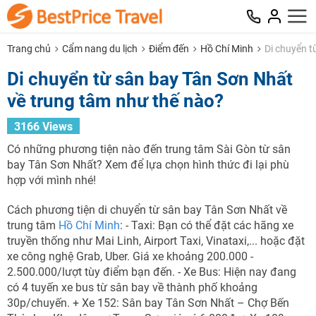
Trang chủ
Cẩm nang du lịch
Điểm đến
Hồ Chí Minh
Di chuyển t
Di chuyển từ sân bay Tân Sơn Nhất
về trung tâm như thế nào?
3166 Views
Có những phương tiện nào đến trung tâm Sài Gòn từ sân
bay Tân Sơn Nhất? Xem để lựa chọn hình thức đi lại phù
hợp với mình nhé!
Cách phương tiện di chuyển từ sân bay Tân Sơn Nhất về
trung tâm
Hồ Chí Minh
: - Taxi: Bạn có thể đặt các hãng xe
truyền thống như Mai Linh, Airport Taxi, Vinataxi,... hoặc đặt
xe công nghệ Grab, Uber. Giá xe khoảng 200.000 -
2.500.000/lượt tùy điểm bạn đến. - Xe Bus: Hiện nay đang
NHẬN ƯU ĐÃI NGAY
có 4 tuyến xe bus từ sân bay về thành phố khoảng
30p/chuyến. + Xe 152: Sân bay Tân Sơn Nhất – Chợ Bến
TƯ VẤN NGAY