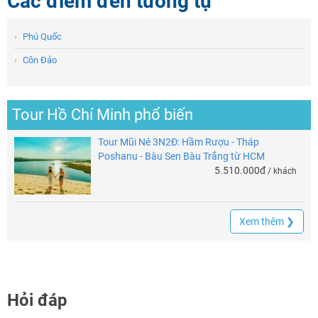
Các điểm đến tương tự
›
Phú Quốc
›
Côn Đảo
Tour Hồ Chí Minh phổ biến
Tour Mũi Né 3N2Đ: Hầm Rượu - Tháp
Poshanu - Bàu Sen Bàu Trắng từ HCM
5.510.000đ
/ khách
Xem thêm ❯
Hỏi đáp