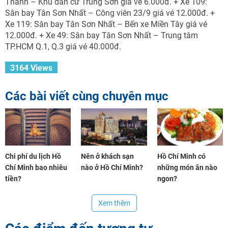
Thành – Khu dân cư Trung Sơn giá vé 6.000đ. + Xe 109:
TƯ VẤN NGAY
Nhận ưu đãi ngay
Sân bay Tân Sơn Nhất – Công viên 23/9 giá vé 12.000đ. +
TƯ VẤN NGAY
TƯ VẤN NGAY
TƯ VẤN NGAY
Xe 119: Sân bay Tân Sơn Nhất – Bến xe Miền Tây giá vé
Nhận ưu đãi ngay!
12.000đ. + Xe 49: Sân bay Tân Sơn Nhất – Trung tâm
TP.HCM Q.1, Q.3 giá vé 40.000đ.
3164 Views
Các bài viết cùng chuyên mục
Chi phí du lịch Hồ
Nên ở khách sạn
Hồ Chí Minh có
Chí Minh bao nhiêu
nào ở Hồ Chí Minh?
những món ăn nào
tiền?
ngon?
Xem thêm