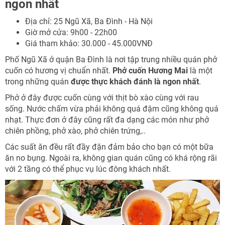
ngon nhất
NHẬN ƯU ĐÃI NGAY
Địa chỉ: 25 Ngũ Xã, Ba Đình - Hà Nội
TƯ VẤN NGAY
Giờ mở cửa: 9h00 - 22h00
TƯ VẤN NGAY
Giá tham khảo: 30.000 - 45.000VNĐ
Nhận ưu đãi ngay
TƯ VẤN NGAY
TƯ VẤN NGAY
TƯ VẤN NGAY
Phố Ngũ Xã ở quận Ba Đình là nơi tập trung nhiều quán phở
cuốn có hương vị chuẩn nhất.
Phở cuốn Hương Mai
là một
Nhận ưu đãi ngay!
trong những quán
được thực khách đánh là ngon nhất
.
Phở ở đây được cuốn cùng với thịt bò xào cùng với rau
sống. Nước chấm vừa phải không quá đậm cũng không quá
nhạt. Thực đơn ở đây cũng rất đa dạng các món như phở
chiên phồng, phở xào, phở chiên trứng,..
Các suất ăn đều rất đầy đặn đảm bảo cho bạn có một bữa
ăn no bụng. Ngoài ra, không gian quán cũng có khá rộng rãi
với 2 tầng có thể phục vụ lúc đông khách nhất.