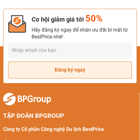
50%
Cơ hội giảm giá tới
Hãy đăng ký ngay để nhận ưu đãi bí mật từ
BestPrice nhé!
Đăng ký ngay
TẬP ĐOÀN BPGROUP
Công ty Cổ phần Công nghệ Du lịch BestPrice