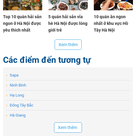
Top 10 quán hải sản
5 quán hải sản vỉa
10 quán ăn ngon
ngon ở Hà Nội được
hè Hà Nội được lòng
nhất ở khu vực Hồ
yêu thích nhất
giới trẻ
Tây Hà Nội
Xem thêm
Các điểm đến tương tự
›
Sapa
›
Ninh Bình
›
Hạ Long
›
Đông Tây Bắc
›
Hà Giang
Xem thêm