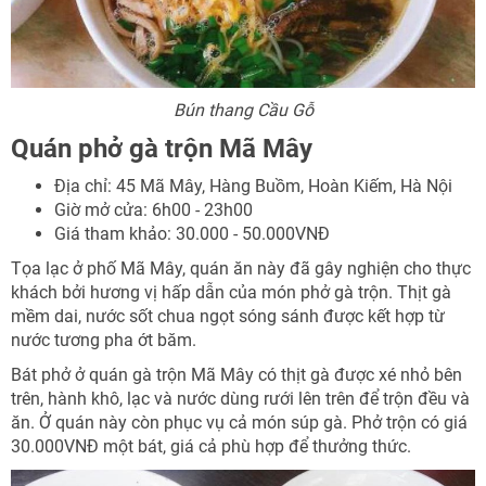
Bún thang Cầu Gỗ
Quán phở gà trộn Mã Mây
Địa chỉ: 45 Mã Mây, Hàng Buồm, Hoàn Kiếm, Hà Nội
Giờ mở cửa: 6h00 - 23h00
Giá tham khảo: 30.000 - 50.000VNĐ
Tọa lạc ở phố Mã Mây, quán ăn này đã gây nghiện cho thực
khách bởi hương vị hấp dẫn của món phở gà trộn. Thịt gà
mềm dai, nước sốt chua ngọt sóng sánh được kết hợp từ
nước tương pha ớt băm.
Bát phở ở quán gà trộn Mã Mây có thịt gà được xé nhỏ bên
trên, hành khô, lạc và nước dùng rưới lên trên để trộn đều và
ăn. Ở quán này còn phục vụ cả món súp gà. Phở trộn có giá
30.000VNĐ một bát, giá cả phù hợp để thưởng thức.