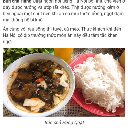
Bún chả Hàng Quạt
ngon nổi tiếng Hà Nội bởi thịt, chả viên ở
đây được nướng và ướp rất khéo. Thịt được nướng xém ở
bên ngoài một chút nên khi ăn có mùi thơm nồng, ngọt đậm
mà không hề bị khô.
Ăn cùng với rau sống thì tuyệt cú mèo. Thực khách khi đến
Hà Nội có dịp thưởng thức món ăn này đều tấm tắc khen
ngợi.
Bún chả Hàng Quạt