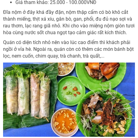
Giá tham khảo: 25.000 - 100.000VNĐ
Đĩa nộm ở đây khá đầy đặn, nộm thập cẩm có bò khô cắt
thành miếng, thịt xá xíu, gân bò, gan, phổi, đu đủ nạo sợi và
rau thơm, lạc rang giã nhỏ. Khi cho vào miệng nộm giòn tươi
hòa cùng nước sốt chua ngọt tạo cảm giác rất kích thích.
Quán có diện tích nhỏ nên vào lúc cao điểm thì khách phải
ngồi ở vỉa hè. Ngoài ra, quán còn có thêm các món bánh bột
lọc, nem cuốn, chim quay, trà chanh, trà quất,...