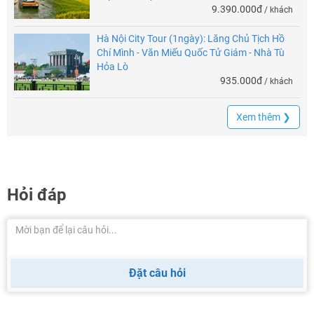
9.390.000đ
/ khách
Hà Nội City Tour (1ngày): Lăng Chủ Tịch Hồ
Chí Mình - Văn Miếu Quốc Tử Giám - Nhà Tù
Hỏa Lò
935.000đ
/ khách
Xem thêm ❯
Hỏi đáp
Đặt câu hỏi