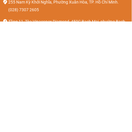
255 Nam Kỳ Khởi Nghĩa, Phường Xuân Hòa, TP. Hồ Chí Minh.
(028) 7307 2605
Tầng 11, Tòa Vinaconex Diamond, 459C Bạch Mai, phường Bạch
Mai, Hà Nội
(024) 7307 2605
Số 36, quốc lộ 17B, Tổ dân phố Cái Tắt, Phường An Hải, Hải
Phòng.
(024) 7307 2605
Giấy phép kinh doanh số: 0104679428. Ngày cấp: 26/05/2010. Nơi
cấp: Sở KH & ĐT TP Hà Nội.
Giấy phép kinh doanh Lữ Hành Quốc Tế số 01-1794/2022/TCDL-
GPLHQT
Vé máy bay
Về chúng tôi
Khách sạn
Liên hệ
Tour du lịch
Chính sách riêng tư