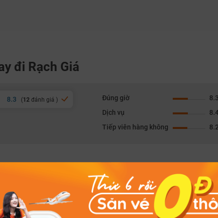
ay đi Rạch Giá
Đúng giờ
8.
8.3
(
12
đánh giá )
Dịch vụ
8.
Tiếp viên hàng không
8.
etnam Airlines
28/05/2026
 còn chậm so với thực tế.