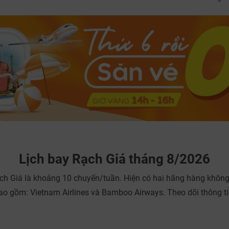
TƯ VẤN NGAY
NHẬN ƯU ĐÃI NGAY
TƯ VẤN NGAY
TƯ VẤN NGAY
TƯ VẤN NGAY
TƯ VẤN NGAY
Lịch bay Rạch Giá tháng 8/2026
ạch Giá là khoảng 10 chuyến/tuần. Hiện có hai hãng hàng không
o gồm: Vietnam Airlines và Bamboo Airways. Theo dõi thông tin 