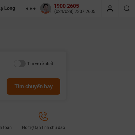
1900 2605
Hạ Long
(024/028) 7307 2605
Tìm vé rẻ nhất
Tìm chuyến bay
nh toán
Hỗ trợ tận tình chu đáo