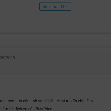
Xem thêm
(7)
05/2025
c thông tin của anh và sẽ liên hệ lại tư vấn chi tiết ạ
âm tới dịch vụ của BestPrice.