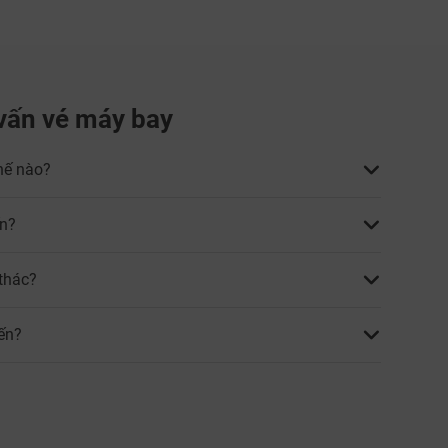
vấn vé máy bay
hế nào?
ến?
 thác?
ến?