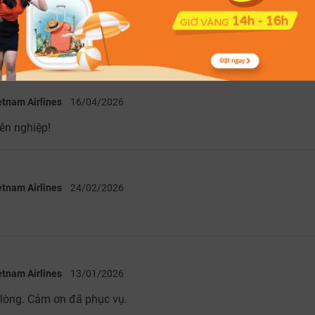
etnam Airlines
28/04/2026
etnam Airlines
16/04/2026
yên nghiệp!
etnam Airlines
24/02/2026
etnam Airlines
13/01/2026
i lòng. Cảm ơn đã phục vụ.