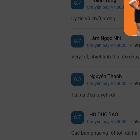
Thanh Tùng
8.7
Chuyến bay VN8003
-
Vi
Uy tín và chất lượng
Lâm Ngọc Nhi
8.7
Chuyến bay VN8003
-
Vi
Very tốt, nhiệt tình thái độ chu
Nguyễn Thanh
8.3
Chuyến bay VN8003
-
Vi
Tất cả đều tuyệt vời
HO DUC BAO
8.7
Chuyến bay VN8003
-
Vi
Các bạn phục vụ rất tốt, rất hà