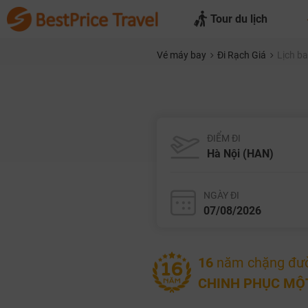
Tour du lịch
Vé máy bay
Đi Rạch Giá
Lịch b
ĐIỂM ĐI
NGÀY ĐI
16
năm chặng đư
CHINH PHỤC MỘT