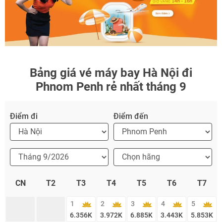
Bảng giá vé máy bay Hà Nội đi
Phnom Penh rẻ nhất tháng 9
Điểm đi
Điểm đến
CN
T2
T3
T4
T5
T6
T7
1
2
3
4
5
6.356
K
3.972
K
6.885
K
3.443
K
5.853
K