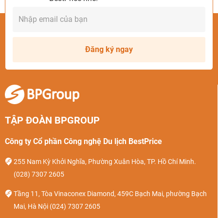
Đăng ký ngay
Sân bay quốc tế Phnom Penh (Campuchia)
- Thời gian di chuyển: Khoảng
30 phút
TẬP ĐOÀN BPGROUP
- Các phương tiện phổ biến:
Công ty Cổ phần Công nghệ Du lịch BestPrice
Taxi:
Giá mỗi chuyến taxi thường rơi vào khoảng 9 - 10
255 Nam Kỳ Khởi Nghĩa, Phường Xuân Hòa, TP. Hồ Chí Minh.
USD (~223.000 - 248.000 VNĐ) nên nếu đi nhóm đông
(028) 7307 2605
sẽ tiết kiệm hơn. Nếu bắt xe ở cửa sân bay, Quý khách
Tầng 11, Tòa Vinaconex Diamond, 459C Bạch Mai, phường Bạch
cần trao đổi trước về chi phí với tài xế bởi taxi ở đây
Mai, Hà Nội
(024) 7307 2605
thường không có đồng hồ tính tiền.