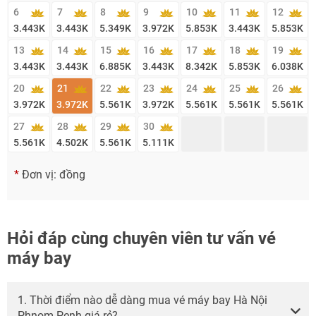
6
7
8
9
10
11
12
3.443
K
3.443
K
5.349
K
3.972
K
5.853
K
3.443
K
5.853
K
13
14
15
16
17
18
19
3.443
K
3.443
K
6.885
K
3.443
K
8.342
K
5.853
K
6.038
K
20
21
22
23
24
25
26
3.972
K
3.972
K
5.561
K
3.972
K
5.561
K
5.561
K
5.561
K
27
28
29
30
5.561
K
4.502
K
5.561
K
5.111
K
*
Đơn vị: đồng
Hỏi đáp cùng chuyên viên tư vấn vé
máy bay
1. Thời điểm nào dễ dàng mua vé máy bay Hà Nội
Phnom Penh giá rẻ?