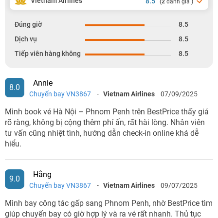
Vietnam Airlines
8.5
(
2
đánh giá )
Đúng giờ
8.5
Dịch vụ
8.5
Tiếp viên hàng không
8.5
Annie
8.0
Chuyến bay VN3867
-
Vietnam Airlines
07/09/2025
Mình book vé Hà Nội – Phnom Penh trên BestPrice thấy giá
rõ ràng, không bị cộng thêm phí ẩn, rất hài lòng. Nhân viên
tư vấn cũng nhiệt tình, hướng dẫn check-in online khá dễ
hiểu.
Hằng
9.0
Chuyến bay VN3867
-
Vietnam Airlines
09/07/2025
Mình bay công tác gấp sang Phnom Penh, nhờ BestPrice tìm
giúp chuyến bay có giờ hợp lý và ra vé rất nhanh. Thủ tục