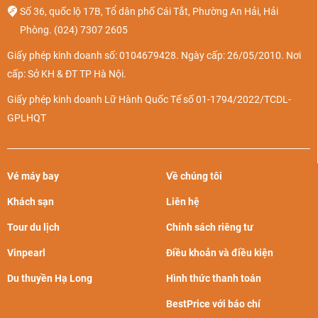
Tuk tuk:
Đây là loại xe khá phổ biến ở Campuchia có
Số 36, quốc lộ 17B, Tổ dân phố Cái Tắt, Phường An Hải, Hải
thể chở 4 người. Lựa chọn phương tiện này, Quý khách
Phòng.
(024) 7307 2605
có thể vừa di chuyển vừa ngắm cảnh đường phố. Chi
Giấy phép kinh doanh số: 0104679428. Ngày cấp: 26/05/2010. Nơi
phí cho một chuyến xe rơi vào khoảng 5 - 6 USD
cấp: Sở KH & ĐT TP Hà Nội.
(~124.000 - 149.000 VNĐ)
Giấy phép kinh doanh Lữ Hành Quốc Tế số 01-1794/2022/TCDL-
Xe ôm:
Tương tự như Việt Nam, Quý khách có thể bắt
GPLHQT
xe ôm ở cổng sân bay hoặc các ngã tư gần đó với chi
phí chỉ từ 3 - 4 USD (~75.000 - 99.000 VNĐ). Tuy nhiên,
xe ôm chỉ chở được 1 người lớn và 1 trẻ em nên không
Vé máy bay
Về chúng tôi
thích hợp với đoàn đông người.
Khách sạn
Liên hệ
Cách đặt và săn vé giá rẻ Hà Nội - Phnom Penh
Tour du lịch
Chính sách riêng tư
Dưới đây là một số kinh nghiệm hữu ích giúp Quý khách
Vinpearl
Điều khoản và điều kiện
thành công
săn vé Hà Nội đi Phnom Penh giá rẻ
:
Du thuyền Hạ Long
Hình thức thanh toán
Chọn thời điểm khởi hành trong mùa thấp điểm du lịch
BestPrice với báo chí
Campuchia từ tháng 6 đến tháng 8 để có nhiều khả