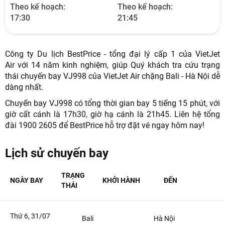
Theo kế hoạch:
Theo kế hoạch:
17:30
21:45
NHẬN ƯU ĐÃI NGAY
Công ty Du lịch BestPrice - tổng đại lý cấp 1 của VietJet
Air với 14 năm kinh nghiệm, giúp Quý khách tra cứu trạng
TƯ VẤN NGAY
thái chuyến bay VJ998 của VietJet Air chặng Bali - Hà Nội dễ
TƯ VẤN NGAY
dàng nhất.
TƯ VẤN NGAY
TƯ VẤN NGAY
TƯ VẤN NGAY
Chuyến bay VJ998 có tổng thời gian bay 5 tiếng 15 phút, với
giờ cất cánh là 17h30, giờ hạ cánh là 21h45. Liên hệ tổng
đài 1900 2605 để BestPrice hỗ trợ đặt vé ngay hôm nay!
Lịch sử chuyến bay
TRẠNG
NGÀY BAY
KHỞI HÀNH
ĐẾN
THÁI
Thứ 6, 31/07
Bali
Hà Nội