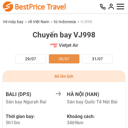
Vé máy bay
về Việt Nam
từ Indonesia
VJ998
Chuyến bay VJ998
Vietjet Air
29/07
30/07
31/07
Đã lên lịch
BALI (DPS)
HÀ NỘI (HAN)
Sân bay Ngurah Rai
Sân bay Quốc Tế Nội Bài
Thời gian bay:
Khoảng cách:
5h15m
3469km