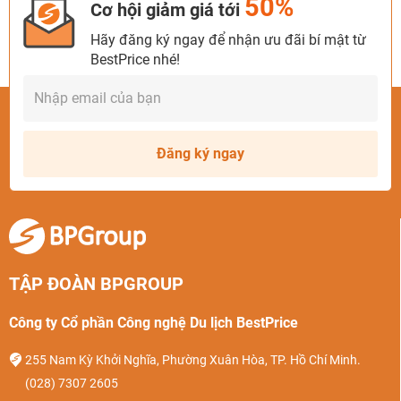
50%
Cơ hội giảm giá tới
Hãy đăng ký ngay để nhận ưu đãi bí mật từ
BestPrice nhé!
Đăng ký ngay
TẬP ĐOÀN BPGROUP
Công ty Cổ phần Công nghệ Du lịch BestPrice
255 Nam Kỳ Khởi Nghĩa, Phường Xuân Hòa, TP. Hồ Chí Minh.
(028) 7307 2605