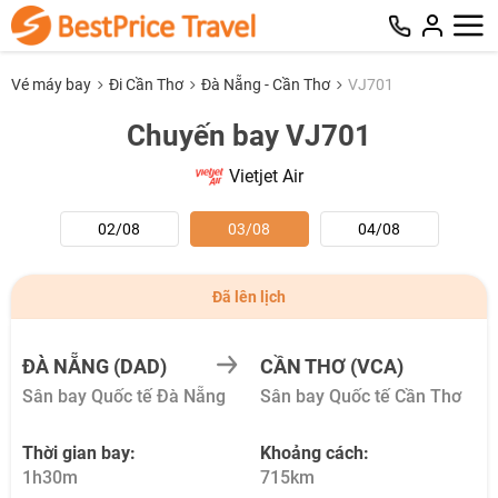
Vé máy bay
Đi Cần Thơ
Đà Nẵng - Cần Thơ
VJ701
Chuyến bay VJ701
Vietjet Air
02/08
03/08
04/08
Đã lên lịch
ĐÀ NẴNG (DAD)
CẦN THƠ (VCA)
Sân bay Quốc tế Đà Nẵng
Sân bay Quốc tế Cần Thơ
Thời gian bay:
Khoảng cách:
1h30m
715km