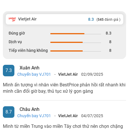
Vietjet Air
8.3
(
545
đánh giá )
Đúng giờ
8.3
Dịch vụ
8
Tiếp viên hàng không
8
Xuân Anh
7.3
Chuyến bay VJ701
-
VietJet Air
02/09/2025
Mình ấn tượng vì nhân viên BestPrice phản hồi rất nhanh khi
mình cần đổi giờ bay, thủ tục xử lý gọn gàng
Châu Anh
8.7
Chuyến bay VJ701
-
VietJet Air
04/07/2025
Mình từ miền Trung vào miền Tây chơi thử nên chọn chặng