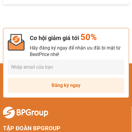
50%
Cơ hội giảm giá tới
Hãy đăng ký ngay để nhận ưu đãi bí mật từ
BestPrice nhé!
Đăng ký ngay
TẬP ĐOÀN BPGROUP