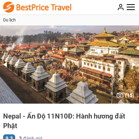
Du lịch
(15)
Nepal - Ấn Độ 11N10Đ: Hành hương đất
Phật
9.3
3
đánh giá