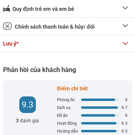
Quy định trẻ em và em bé
Chính sách thanh toán & hủy/ đổi
Lưu ý*
Phản hồi của khách hàng
Điểm chi tiết
Phòng ốc
9
9.3
Dịch vụ
9.7
Đồ ăn
9
3
đánh giá
Hoạt động
9.3
Hướng dẫn
9.3