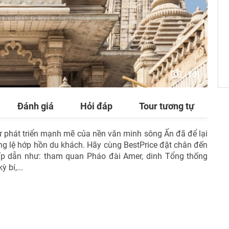
TƯ VẤN NGAY
NHẬN ƯU ĐÃI NGAY
(10)
TƯ VẤN NGAY
TƯ VẤN NGAY
TƯ VẤN NGAY
TƯ VẤN NGAY
Đánh giá
Hỏi đáp
Tour tương tự
 sự phát triển mạnh mẽ của nền văn minh sông Ấn đã để lại
ráng lệ hớp hồn du khách. Hãy cùng BestPrice đặt chân đến
hấp dẫn như: tham quan
Pháo đài Amer, dinh Tổng thống
 bí,...