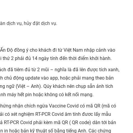
n dịch vụ, hủy đặt dịch vụ.
 Ấn Độ đồng ý cho khách đi từ Việt Nam nhập cảnh vào
i thứ 2 phải đủ 14 ngày tính đến thời điểm khởi hành.
h đã tiêm đủ từ 2 mũi – nghĩa là đã lên được tích xanh,
ch chủ động update vào app, hoặc phải mang theo bản
ng ngữ (Việt – Anh). Qúy khách nên chụp sẵn ảnh tích
ảnh máy hết pin hoặc không có kết nối mạng.
chứng nhận chích ngừa Vaccine Covid có mã QR (mã có
phải có xét nghiệm RT-PCR Covid âm tính đươc lấy mẫu
 quả RT-PCR Covid phải kèm mã QR ( QR code) dân tới bản
 bản in hoặc bản kỹ thuật số bằng tiếng Anh. Các chứng