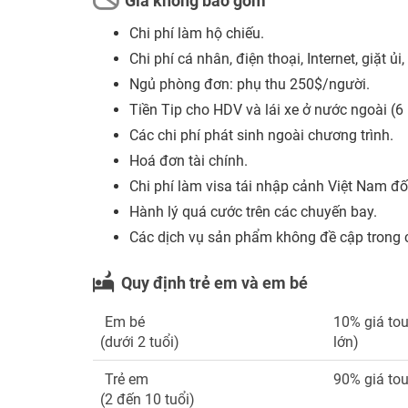
Giá không bao gồm
Chi phí làm hộ chiếu.
Chi phí cá nhân, điện thoại, Internet, giặt 
Ngủ phòng đơn: p
hụ thu 250$/người.
Tiền Tip cho HDV và lái xe ở nước ngoài (
Các chi phí phát sinh ngoài chương trình.
Hoá đơn tài chính.
Chi phí làm visa tái nhập cảnh Việt Nam đối
Hành lý quá cước trên các chuyến bay.
Các dịch vụ sản phẩm không đề cập trong 
Quy định trẻ em và em bé
Em bé
10% giá tou
(dưới 2 tuổi)
lớn)
Trẻ em
90% giá tou
(2 đến 10 tuổi)