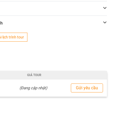
nh
i lịch trình tour
GIÁ TOUR
Gửi yêu cầu
(Đang cập nhật)