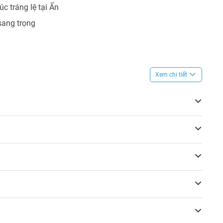
c tráng lệ tại Ấn
sang trọng
Xem chi tiết