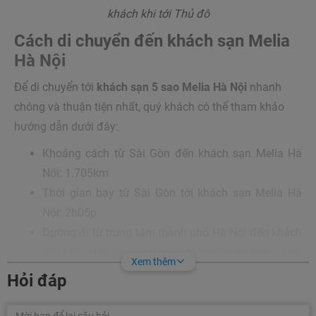
khách khi tới Thủ đô
Cách di chuyển đến khách sạn Melia
Hà Nội
Để di chuyển tới
khách sạn 5 sao Melia Hà Nội
nhanh
chóng và thuận tiện nhất, quý khách có thể tham khảo
hướng dẫn dưới đây:
Khoảng cách từ Sài Gòn đến khách sạn Melia Hà
Nội: 1.705km
Thời gian bay từ Sài Gòn tới khách sạn Melia Hà
Nội: 2h05p
Đường đi từ trung tâm thành phố Hà Nội đến khách
sạn Melia Hà Nội: Xuất phát từ trung tâm thành phố
Xem thêm
Hà Nội đến khách sạn Melia, du khách có thể đi
Hỏi đáp
theo nhiều tuyến đường khác nhau. Trong đó,
nhanh chóng và thuận tiện nhất là đi qua Nguyễn