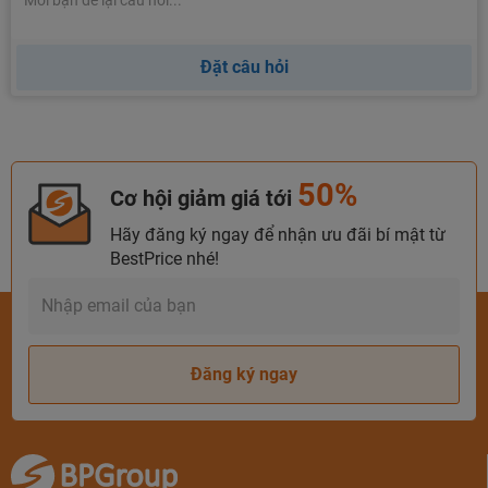
Thái Học và Lý Thường Kiệt khoảng 2km là tới
khách sạn.
Đặt câu hỏi
Phương tiện di chuyển: Đối với những du khách ở
các tỉnh lân cận hoặc khu vực miền trung có thể đi
xe khách tới Hà Nội và đi taxi tới khách sạn. Nếu đi
từ Sài Gòn thuận tiện nhất du khách nên đi bằng
50%
Cơ hội giảm giá tới
máy bay với thời gian chỉ hơn 1 giờ đồng hồ. Từ sân
Hãy đăng ký ngay để nhận ưu đãi bí mật từ
bay Nội Bài quý khách tiếp tục đi taxi với giá
BestPrice nhé!
khoảng 300.000đ để tới khách sạn.
Đăng ký ngay