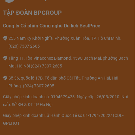
TẬP ĐOÀN BPGROUP
Đường di chuyển tới khách sạn Melia Hà Nội
Công ty Cổ phần Công nghệ Du lịch BestPrice
Giá phòng tại Melia Hà Nội Hotel và
255 Nam Kỳ Khởi Nghĩa, Phường Xuân Hòa, TP. Hồ Chí Minh.
thông tin chi tiết
(028) 7307 2605
Khách sạn Melia Hà Nội
gồm tất cả 306 phòng nghỉ và
Tầng 11, Tòa Vinaconex Diamond, 459C Bạch Mai, phường Bạch
được chia thành 5 hạng phòng chính.
Khách sạn
được
Mai, Hà Nội
(024) 7307 2605
chia thành hạng phòng với mức giá tham khảo trong
Số 36, quốc lộ 17B, Tổ dân phố Cái Tắt, Phường An Hải, Hải
bảng sau:
Phòng.
(024) 7307 2605
GIAI ĐOẠN THẤP
GIAI ĐOẠN CAO
LOẠI PHÒNG
Giấy phép kinh doanh số: 0104679428. Ngày cấp: 26/05/2010. Nơi
ĐIỂM
ĐIỂM
cấp: Sở KH & ĐT TP Hà Nội.
Deluxe Room
3,415,000
4,301,000
Giấy phép kinh doanh Lữ Hành Quốc Tế số 01-1794/2022/TCDL-
GPLHQT
Premium Room
3,668,000
4,554,000