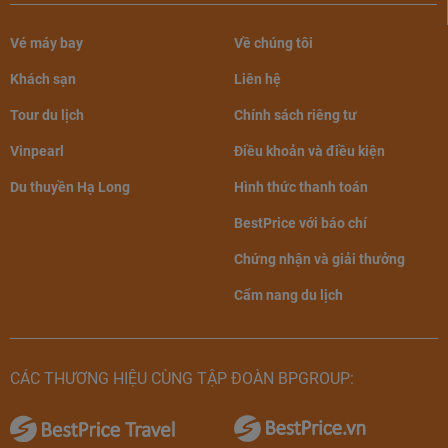
Grand Premium
4,554,000
5,440,000
Vé máy bay
Về chúng tôi
The Level Premium
5,566,000
6,442,000
Room
Khách sạn
Liên hệ
Tour du lịch
The Level Executive
Chính sách riêng tư
6,451,000
7,337,000
Suite
Vinpearl
Điều khoản và điều kiện
Extra Bed (Giường
Du thuyền Hạ Long
Hình thức thanh toán
1,071,000
phụ)
BestPrice với báo chí
Giá phòng khách sạn Melia Hà Nội 2022 (Đơn vị: VNĐ/
Chứng nhận và giải thưởng
đêm/phòng)
Cẩm nang du lịch
(Liên hệ BestPrice để cập nhật giá khuyến mại mới nhất
của khách sạn)
CÁC THƯƠNG HIỆU CÙNG TẬP ĐOÀN BPGROUP:
Một số thông tin cụ thể về từng hạng phòng:
Phòng Deluxe