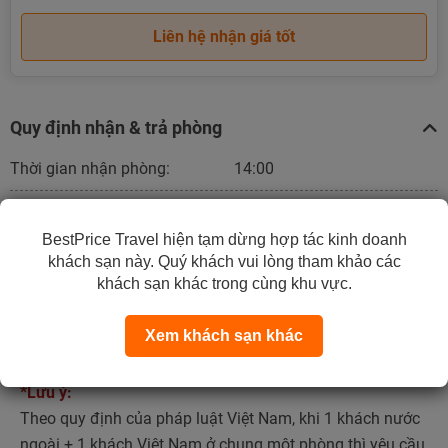
Liên hệ nhận giá tốt
Quy định nhận & trả phòng
Thời gian nhận phòng:
14:00
Thời gian trả phòng:
12:00
BestPrice Travel hiện tạm dừng hợp tác kinh doanh
khách sạn này. Quý khách vui lòng tham khảo các
Quy định nhận phòng:
khách sạn khác trong cùng khu vực.
Khi đến nhận phòng, quý khách vui lòng mang theo:
- CCCD hoặc passport.
Xem khách sạn khác
- Phiếu xác nhận đặt phòng của Best Price
*Lưu ý:
Theo quy định của pháp luật Việt Nam, khi 1 khách nước
ngoài + 1 khách Việt Nam ở chung một phòng thì yêu cầu