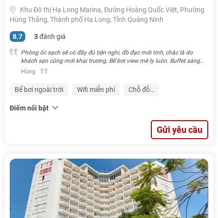
Khu Đô thị Hạ Long Marina, Đường Hoàng Quốc Việt, Phường
Hùng Thắng, Thành phố Hạ Long, Tỉnh Quảng Ninh
8.7
3
đánh giá
Phòng ốc sạch sẽ có đầy đủ tiện nghi, đồ đạc mới tinh, chắc là do
khách sạn cũng mới khai trương. Bể bơi view mê ly luôn. Buffet sáng
ngon nhưng chắc do mình đi đúng mấy khai trương được vài hôm nên
Hùng
còn hơi ít món, chưa đa dạng lắm
Bể bơi ngoài trời
Wifi miễn phí
Chỗ đỗ…
Điểm nổi bật
Gửi yêu cầu