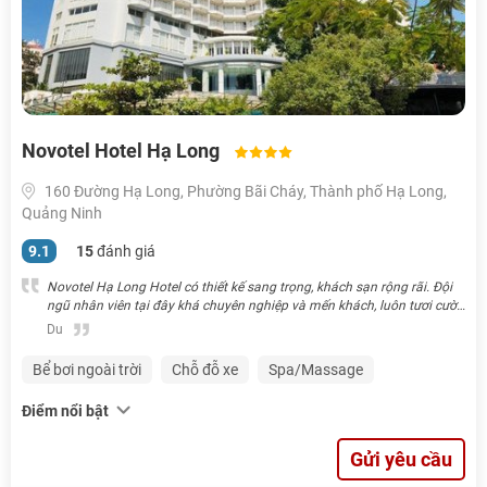
Novotel Hotel Hạ Long
160 Đường Hạ Long, Phường Bãi Cháy, Thành phố Hạ Long,
Quảng Ninh
9.1
15
đánh giá
Novotel Hạ Long Hotel có thiết kế sang trọng, khách sạn rộng rãi. Đội
ngũ nhân viên tại đây khá chuyên nghiệp và mến khách, luôn tươi cười
và ân cần. Quang cảnh nhìn xuống thành phố từ phòng rất đẹp, nhất là
Du
buổi tối. Món ăn được phục vụ lên tận phòng.
Bể bơi ngoài trời
Chỗ đỗ xe
Spa/Massage
Điểm nổi bật
Gửi yêu cầu