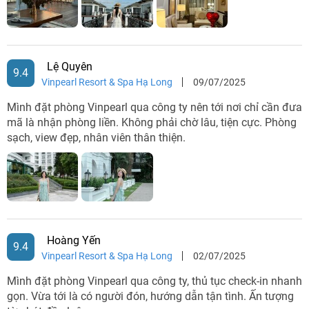
Hạng
Tên khách
Điểm nổi bật
sao
sạn
Lệ Quyên
3
Khách sạn
- Nhà hàng với không gian rộng rãi,
9.4
Vinpearl Resort & Spa Hạ Long
09/07/2025
sao
City Bay
đủ sức chứa 150 khách.
Palace Hạ
- Hệ thống phòng họp với hệ thống
Mình đặt phòng Vinpearl qua công ty nên tới nơi chỉ cần đưa
Long
âm thanh, ánh sáng hiện đại, sức
mã là nhận phòng liền. Không phải chờ lâu, tiện cực. Phòng
chứa 150 khách.
sạch, view đẹp, nhân viên thân thiện.
Khách sạn
- Nhà hàng rộng 200m2 nằm ở
Galaxy Hạ
tầng 2 của khách sạn.
Long
- Bể bơi nằm ở tầng 15 với không
gian ngoài trời rộng rãi.
4
Khách sạn
- Có hồ bơi ngoài trời với diện tích
Hoàng Yến
sao
Paradise
132m2.
9.4
Vinpearl Resort & Spa Hạ Long
02/07/2025
Suites Hạ
- Hệ thống nhà hàng và bar bao
Long
gồm: nhà hàng Paradise, Whisky
Mình đặt phòng Vinpearl qua công ty, thủ tục check-in nhanh
Gallery và Paradise Lounge.
gọn. Vừa tới là có người đón, hướng dẫn tận tình. Ấn tượng
- Có dịch vụ spa và gym cho khách