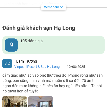
tại các nhà hàng ven biển nữa đó.
Xem thêm
Khách sạn Hòn Gai Hạ Long
Nếu bạn đến Hạ Long để tận hưởng thời gian nghỉ ngơi, thư
Đánh giá khách sạn Hạ Long
giãn mà không quá xô bồ thì bạn có thể đặt khách sạn Hòn
Gai, Hạ Long. Hòn Gai được coi là khu trung tâm chính trị,
105
đánh giá
9
văn hóa của thành phố Hạ Long. Đặt khách sạn Hòn Gai, Hạ
Long bạn sẽ thuận tiện để di chuyển đến các điểm tham
quan nổi tiếng như: Núi Bài Thơ, Chùa Long Tiên, Bảo tàng
Lam Trường
8.2
và Thư viện Quảng Ninh, Chợ hải sản Hạ Long,...
Vinpearl Resort & Spa Hạ Long
10/08/2025
cảm giác như lạc vào biệt thự triệu đô! Phòng rộng như sân
bóng, ban công nhìn vịnh mà muốn ở lì cả đời. đồ ăn thì
ngon đến mức không biết nên ăn hay ngủ tiếp nữa í. Ta nói
nó tuyệt hơn cả tuyệt