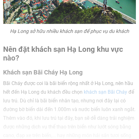
Hạ Long sở hữu nhiều khách sạn để phục vụ du khách
Nên đặt khách sạn Hạ Long khu vực
nào?
Khách sạn Bãi Cháy Hạ Long
Bãi Cháy được coi là bãi biển rộng nhất ở Hạ Long, nên hầu
hết đến Hạ Long du khách đều chọn
khách sạn Bãi Cháy
để
lưu trú. Dù chỉ là bãi biển nhân tạo, nhưng nơi đây lại có
đường bờ biển dài đến 1.000m và nước biển luôn xanh ngắt.
Thêm vào đó, khi lưu trú tại đây, bạn sẽ dễ dàng trải nghiệm
được những dịch vụ thể thao trên biển như lướt sóng bằng
cano, đạp xe trên biển,... hay những món hải sản tươi sống