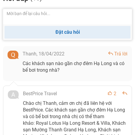
Resort &
đảo Rều, 4 mặt hướng biển.
Spa Hạ
- Khu resort có 3 bể bơi
Long
- Hệ thống bar và nhà hàng nổi trên
mặt nước: Bayview, Akoya,
Pavillon, Pearl Lounge, Pool Bar
Đặt câu hỏi
Liên hệ BestPrice qua số điện thoại tổng đài 1900 2605 để
được hỗ trợ tư vấn và đặt khách sạn Hạ Long với mức giá
Thanh,
18/04/2022
Trả lời
ưu đãi nhất.
Các khách sạn nào gần chợ đêm Hạ Long và có
bể bơi trong nhà?
BestPrice Travel
2
Chào chị Thanh, cảm ơn chị đã liên hệ với
BestPrice. Các khách sạn gần chợ đêm Hạ Long
và có bể bơi trong nhà chị có thể tham
khảo: Royal Lotus Hạ Long Resort & Villa, Khách
sạn Mường Thanh Grand Hạ Long, Khách sạn