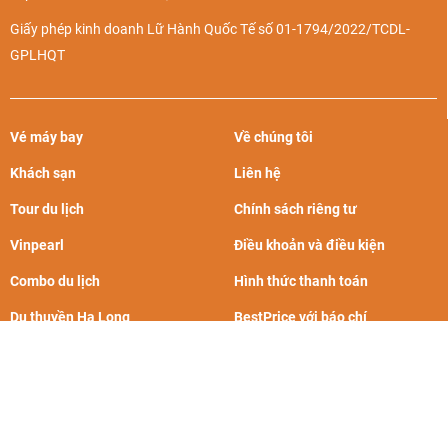
Giấy phép kinh doanh Lữ Hành Quốc Tế số 01-1794/2022/TCDL-
GPLHQT
Vé máy bay
Về chúng tôi
Khách sạn
Liên hệ
Tour du lịch
Chính sách riêng tư
Vinpearl
Điều khoản và điều kiện
Combo du lịch
Hình thức thanh toán
Du thuyền Hạ Long
BestPrice với báo chí
Chứng nhận và giải thưởng
Cẩm nang du lịch