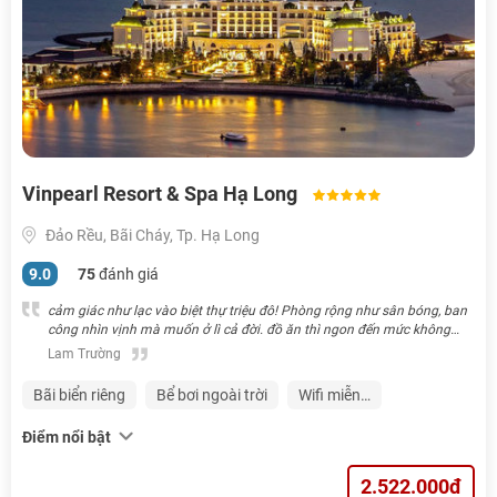
Vinpearl Resort & Spa Hạ Long
Đảo Rều, Bãi Cháy, Tp. Hạ Long
9.0
75
đánh giá
cảm giác như lạc vào biệt thự triệu đô! Phòng rộng như sân bóng, ban
công nhìn vịnh mà muốn ở lì cả đời. đồ ăn thì ngon đến mức không
biết nên ăn hay ngủ tiếp nữa í. Ta nói nó tuyệt hơn cả tuyệt
Lam Trường
Bãi biển riêng
Bể bơi ngoài trời
Wifi miễn…
Điểm nổi bật
2.522.000đ