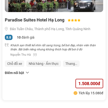
Paradise Suites Hotel Hạ Long
Đảo Tuần Châu, Thành phố Hạ Long, Tỉnh Quảng Ninh
8.8
10
đánh giá
Khách sạn thiết kế nhìn rất sang trọng, bể bơi đẹp, nhân viên thân
thiện. Bãi biển riêng nhưng không thích hợp để bơi ở đó
Nguyễn Thu Hà
Chỗ đỗ xe
Nhà hàng - Ẩm thực
Thang…
Điểm nổi bật
1.508.000đ
Tích lũy 15.080đ