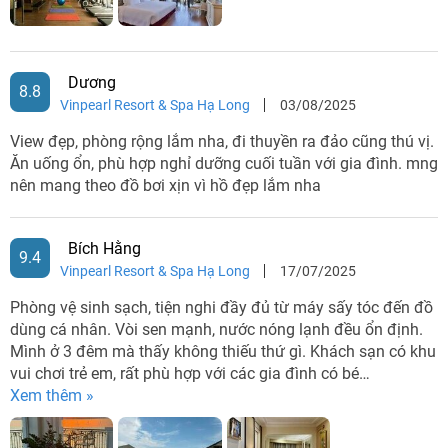
Dương
8.8
Vinpearl Resort & Spa Hạ Long
03/08/2025
Khu vực Hòn Gai được nhiều du khách lựa chọn để đặt
khách sạn Hạ Long
View đẹp, phòng rộng lắm nha, đi thuyền ra đảo cũng thú vị.
Ăn uống ổn, phù hợp nghỉ dưỡng cuối tuần với gia đình. mng
Khách sạn Đảo Tuần Châu Hạ Long
nên mang theo đồ bơi xịn vì hồ đẹp lắm nha
Nếu bạn không muốn đặt khách sạn trong thành phố Hạ
Long thì có thể lựa chọn đặt khách sạn Đảo Tuần Châu Hạ
Bích Hằng
9.4
Vinpearl Resort & Spa Hạ Long
17/07/2025
Long. Trên đảo hiện nay cũng có rất nhiều khách sạn để bạn
lựa chọn cho chuyến du lịch của mình. Bên cạnh đó, đảo
Phòng vệ sinh sạch, tiện nghi đầy đủ từ máy sấy tóc đến đồ
Tuần Châu Hạ Long cũng có rất nhiều điểm đến hay ho như:
dùng cá nhân. Vòi sen mạnh, nước nóng lạnh đều ổn định.
Mình ở 3 đêm mà thấy không thiếu thứ gì. Khách sạn có khu
Công viên giải trí Tuần Châu, Công viên khủng long,...
vui chơi trẻ em, rất phù hợp với các gia đình có bé…
Xem thêm »
Top khách sạn Hạ Long được du khách
yêu thích