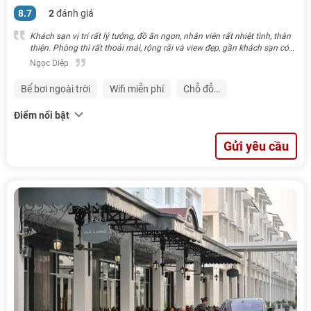
8.7
2
đánh giá
Khách sạn vị trí rất lý tưởng, đồ ăn ngon, nhân viên rất nhiệt tình, thân
thiện. Phòng thì rất thoải mái, rộng rãi và view đẹp, gần khách sạn có
quán sữa chua rất ngon, đáng trải nghiệm.
Ngọc Diệp
Bể bơi ngoài trời
Wifi miễn phí
Chỗ đỗ…
Điểm nổi bật
Gửi yêu cầu