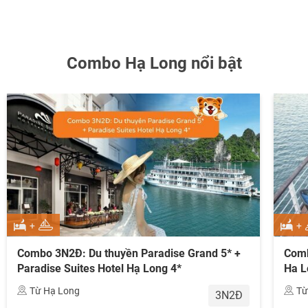
Combo Hạ Long nổi bật
+
+
Combo 3N2Đ: Du thuyền Paradise Grand 5* +
Comb
Paradise Suites Hotel Hạ Long 4*
Ha L
Từ Hạ Long
Từ
3N2Đ