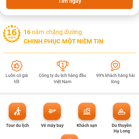
Tìm ngay
16
năm chặng đường
CHINH PHỤC MỘT NIỀM TIN
NHẬN ƯU ĐÃI NGAY
Luôn có giá
Công ty du lịch hàng đầu
99% khách hàng hài
tốt
Việt Nam
lòng
TƯ VẤN NGAY
TƯ VẤN NGAY
TƯ VẤN NGAY
TƯ VẤN NGAY
TƯ VẤN NGAY
Tour du lịch
Vé máy bay
Khách sạn
Du thuyền
Hạ Long