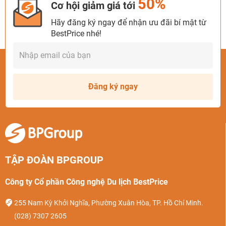
50%
Cơ hội giảm giá tới
Hãy đăng ký ngay để nhận ưu đãi bí mật từ
BestPrice nhé!
Đăng ký ngay
TẬP ĐOÀN BPGROUP
Công ty Cổ phần Công nghệ Du lịch BestPrice
255 Nam Kỳ Khởi Nghĩa, Phường Xuân Hòa, TP. Hồ Chí Minh.
(028) 7307 2605