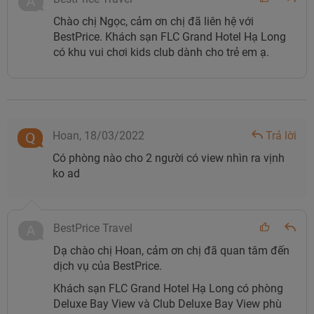
Hotel Hạ Long
Chào chị Ngọc, cảm ơn chị đã liên hệ với
BestPrice. Khách sạn FLC Grand Hotel Hạ Long
FLC Grand Hotel Hạ Long gồm tất cả 8 hạng phòng, tùy
có khu vui chơi kids club dành cho trẻ em ạ.
theo từng nhu cầu riêng mà bạn hãy chọn cho mình loại
phòng phù hợp với nhu cầu nghỉ dưỡng của mình. Cùng
tìm hiểu thông tin chi tiết của từng hạng phòng tại khách
sạn này dưới đây:
Hoan,
18/03/2022
Trả lời
Hạng phòng
Thông tin bổ sung
Có phòng nào cho 2 người có view nhìn ra vịnh
ko ad
- Diện tích: 48m2
- Sức chứa: 2 và 01 trẻ em hoặc 3
người lớn
BestPrice Travel
Deluxe Golf View
Dạ chào chị Hoan, cảm ơn chị đã quan tâm đến
- Thông tin bổ sung: Gồm 1 giường
dịch vụ của BestPrice.
đôi hoặc 2 giường đơn. Phòng view
Khách sạn FLC Grand Hotel Hạ Long có phòng
sân golf.
Deluxe Bay View và Club Deluxe Bay View phù