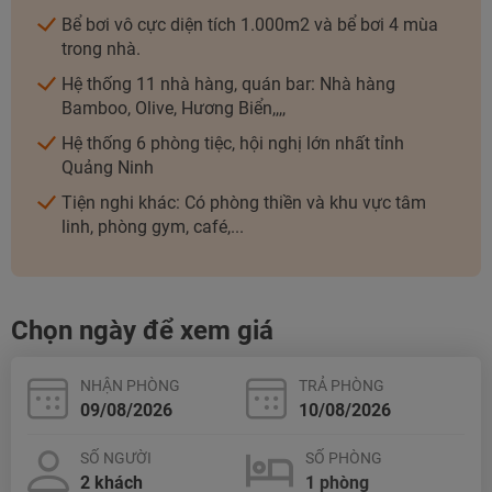
Bể bơi vô cực diện tích 1.000m2 và bể bơi 4 mùa
trong nhà.
Hệ thống 11 nhà hàng, quán bar: Nhà hàng
Bamboo, Olive, Hương Biển,,,,
Hệ thống 6 phòng tiệc, hội nghị lớn nhất tỉnh
NHẬN ƯU ĐÃI NGAY
Quảng Ninh
TƯ VẤN NGAY
Tiện nghi khác: Có phòng thiền và khu vực tâm
linh, phòng gym, café,...
TƯ VẤN NGAY
TƯ VẤN NGAY
TƯ VẤN NGAY
TƯ VẤN NGAY
Chọn ngày để xem giá
NHẬN PHÒNG
TRẢ PHÒNG
SỐ NGƯỜI
SỐ PHÒNG