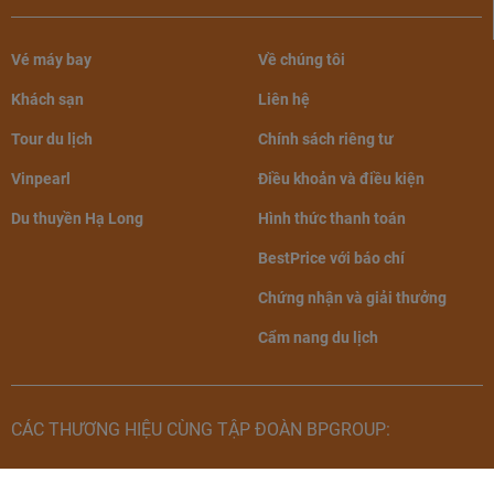
- Sức chứa: 02 người lớn và 01 trẻ
Club Deluxe golf
em hoặc 3 người lớn
Vé máy bay
Về chúng tôi
view
- Thông tin bổ sung: Gồm 1 giường
Khách sạn
Liên hệ
đôi hoặc 2 giường đơn. Hướng vịnh/
Tour du lịch
Chính sách riêng tư
sân golf.
Vinpearl
Điều khoản và điều kiện
- Diện tích: 88 - 92 m2
Du thuyền Hạ Long
Hình thức thanh toán
- Sức chứa: 4 người lớn + 4 trẻ em
BestPrice với báo chí
Club Suite Bay
dưới 6 tuổi
View
Chứng nhận và giải thưởng
- Thông tin bổ sung: Gồm 1 giường
Cẩm nang du lịch
đôi hoặc 2 giường đơn, view hướng
vịnh.
- Diện tích: 42 - 48 m2
CÁC THƯƠNG HIỆU CÙNG TẬP ĐOÀN BPGROUP:
- Sức chứa: 02 người lớn và 01 trẻ
em hoặc 3 người lớn