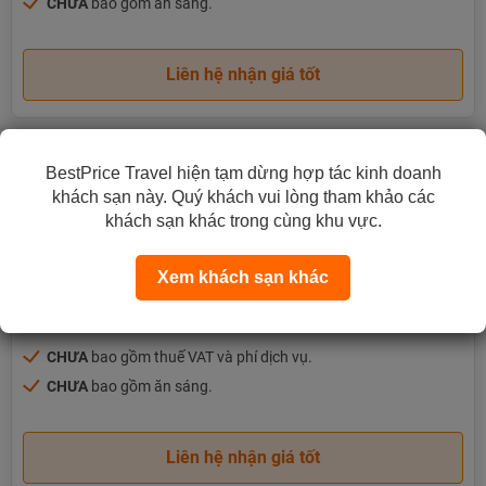
CHƯA
bao gồm ăn sáng.
Liên hệ nhận giá tốt
Presitige Suite Bay View
BestPrice Travel hiện tạm dừng hợp tác kinh doanh
khách sạn này. Quý khách vui lòng tham khảo các
Chi tiết phòng
khách sạn khác trong cùng khu vực.
Xem khách sạn khác
2
137m
6 người lớn, 3 trẻ em
Hướng biển
3 giường đôi
CHƯA
bao gồm thuế VAT và phí dịch vụ.
CHƯA
bao gồm ăn sáng.
Liên hệ nhận giá tốt