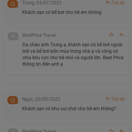
Trung,
03/07/2023
Trả lời
khách sạn này bằng xe khách tới bến xe Bãi Cháy với giá
vé dao động khoảng 150.000, sau đó đi tiếp taxi khoảng
Khách sạn có bể bơi cho trẻ em không
10km là tới được khách sạn. Ngoài ra, bạn cũng có thể đi
bằng xe máy hoặc ô tô tự lái để chủ động thời gian, với
BestPrice Travel
cách di chuyển này bạn nên mang theo đầy đủ giấy tờ xe
và giữ tốc độ an toàn trong suốt hành trình.
Dạ chào anh Trung ạ, khách sạn có bể bơi ngoài
trời và bể bơi bốn mùa trong nhà ạ và cũng có
chia khu vực cho trẻ nhỏ và người lớn. Best Price
thông tin đến anh ạ
Ngọc,
20/05/2022
Trả lời
Khách sạn có khu vui chơi cho trẻ em không?
Đường di chuyển từ sân bay Vân Đồn đến FLC Grand
Hotel Hạ Long
Thông tin phòng ngủ tại FLC Grand
BestPrice Travel