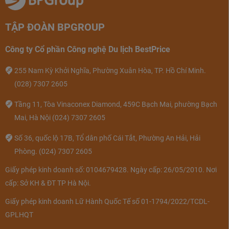
- Diện tích: 88 - 92 m2
TẬP ĐOÀN BPGROUP
- Sức chứa: 4 người lớn + 4 trẻ em
dưới 6 tuổi
Công ty Cổ phần Công nghệ Du lịch BestPrice
Grand Suite
- Thông tin bổ sung: 02 phòng ngủ,
255 Nam Kỳ Khởi Nghĩa, Phường Xuân Hòa, TP. Hồ Chí Minh.
mỗi phòng có 02 giường đơn hoặc
(028) 7307 2605
01 giường đôi. Hướng biển/ sân golf.
Tầng 11, Tòa Vinaconex Diamond, 459C Bạch Mai, phường Bạch
- Diện tích: 137m2
Mai, Hà Nội
(024) 7307 2605
- Sức chứa: 06 người lớn và 03 trẻ
Số 36, quốc lộ 17B, Tổ dân phố Cái Tắt, Phường An Hải, Hải
Prestige suite bay
em hoặc 7 người lớn
Phòng.
(024) 7307 2605
view
- Thông tin bổ sung: Gồm 3 phòng
Giấy phép kinh doanh số: 0104679428. Ngày cấp: 26/05/2010. Nơi
ngủ với giường đôi hoặc giường đơn,
cấp: Sở KH & ĐT TP Hà Nội.
view hướng vịnh.
Giấy phép kinh doanh Lữ Hành Quốc Tế số 01-1794/2022/TCDL-
GPLHQT
- Diện tích: 42 - 48 m2