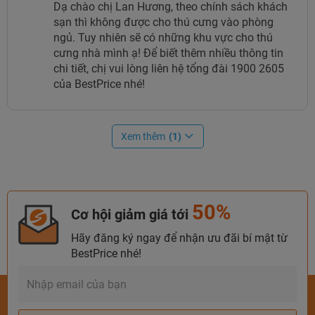
Dạ chào chị Lan Hương, theo chính sách khách
sạn thì không được cho thú cưng vào phòng
ngủ. Tuy nhiên sẽ có những khu vực cho thú
cưng nhà mình ạ! Để biết thêm nhiều thông tin
chi tiết, chị vui lòng liên hệ tổng đài 1900 2605
của BestPrice nhé!
Xem thêm
(1)
Phòng Premier City View tại khách sạn.
- Phòng Premier Ocean View:
Phòng với diện tích 34m2,
bao gồm 77 phòng nghỉ được thiết kế gồm có 1 giường
50%
Cơ hội giảm giá tới
đôi hoặc 2 giường đơn cho tối đa 2 người lớn và 1 trẻ em
lưu trú. Phòng được chú ý đến từng chi tiết nhỏ để mang
Hãy đăng ký ngay để nhận ưu đãi bí mật từ
BestPrice nhé!
lại cho bạn một kỳ nghỉ lý tưởng.
- Premier Terrace Ocean View:
Với độ rộng của sàn là
34m2, tọa lạc trong các không gian thoáng đãng với