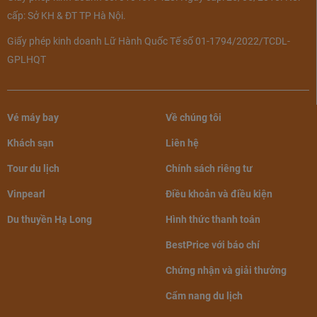
cấp: Sở KH & ĐT TP Hà Nội.
Giấy phép kinh doanh Lữ Hành Quốc Tế số 01-1794/2022/TCDL-
GPLHQT
Phòng Deluxe Ocean View tại khách sạn.
Vé máy bay
Về chúng tôi
- Premier Signature Ocean:
Với diện tích 34m2, bao gồm
Khách sạn
Liên hệ
44 phòng nghỉ với tầm nhìn ấn tượng từ ban công, giúp
quý khách thoải mái ngắm nhìn bãi biển Quy Nhơn tuyệt
Tour du lịch
Chính sách riêng tư
đẹp. Thiết kế độc đáo của căn phòng sẽ mang đến cho
Vinpearl
Điều khoản và điều kiện
bạn sự ngạc nhiên và thích thú cho một không gian riêng
Du thuyền Hạ Long
Hình thức thanh toán
tư hơn là một không gian kín.
BestPrice với báo chí
- Premier Club Executive Ocean:
Với diện tích 34m2, có vị
Chứng nhận và giải thưởng
trí trên các tầng cao để bạn có thể thưởng thức toàn cảnh
bãi biển xinh đẹp. Nơi đây là sự kết hợp hài hòa giữa
Cẩm nang du lịch
không gian, sự thanh bình và tầm nhìn tuyệt đẹp ra đại