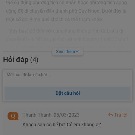
thể sử dụng phương tiện cá nhân hoặc phương tiện công
cộng để di chuyển đến thành phố Quy Nhơn. Dưới đây là
một số gợi ý mà quý khách có thể tham khảo:
- Máy bay: Để đến với cảng hàng không Phù Cát, nếu di
chuyển từ Hà Nội quý khách sẽ mất khoảng 1 giờ 35 phút
, di chuyển Hồ Chí Minh quý khách sẽ mất khoảng 1 giờ
Xem thêm
10 phút. Sau đó, quý khách sẽ sử dụng taxi sân bay di
Hỏi đáp
(4)
chuyển quãng đường dài khoảng 35km theo QL1A đến
đường Hùng Vương là quý khách sẽ đến với khách sạn.
- Các phương tiện cá nhân: Quý khách hãy đi theo Quốc
lộ 1A để đến thành phố Quy Nhơn, sau đó quý khách chỉ
Đặt câu hỏi
cần di chuyển thêm 7 phút theo tuyến đường Nguyễn Tất
Thành – An Dương Vương là sẽ đến được khách sạn.
Thanh Thanh,
05/03/2023
Trả lời
- Xe khách: Đây là phương tiện công cộng di chuyển
Khách sạn có bể bơi trẻ em không ạ?
nhanh nhất. Xe khách sẽ đưa bạn đến bến xe Quy Nhơn,