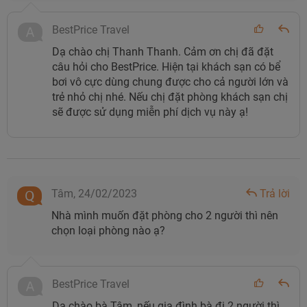
từ bến xe bạn hãy di chuyển theo tuyến đường Tây Sơn –
An Dương Vương với thời gian khoảng 5 phút là sẽ đến
BestPrice Travel
với khách sạn.
Dạ chào chị Thanh Thanh. Cảm ơn chị đã đặt
câu hỏi cho BestPrice. Hiện tại khách sạn có bể
bơi vô cực dùng chung được cho cả người lớn và
trẻ nhỏ chị nhé. Nếu chị đặt phòng khách sạn chị
sẽ được sử dụng miễn phí dịch vụ này ạ!
Tâm,
24/02/2023
Trả lời
Nhà mình muốn đặt phòng cho 2 người thì nên
Bản đồ di chuyển từ sân bay Phù Cát đến khách sạn.
chọn loại phòng nào ạ?
Thông tin phòng nghỉ tại Anya
Premier Hotel Quy Nhơn
BestPrice Travel
Anya Premier Hotel Quy Nhơn mang phong cách thiết kế
Dạ chào bà Tâm, nếu gia đình bà đi 2 người thì