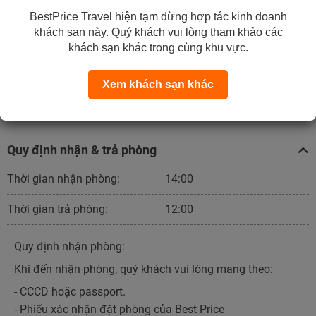
BestPrice Travel hiện tạm dừng hợp tác kinh doanh
Đã bao gồm thuế VAT và phí dịch vụ.
khách sạn này. Quý khách vui lòng tham khảo các
CHƯA
bao gồm ăn sáng.
khách sạn khác trong cùng khu vực.
Xem khách sạn khác
Liên hệ nhận giá tốt
Quy định nhận & trả phòng
Thời gian nhận phòng:
14:00
Thời gian trả phòng:
12:00
Quy định nhận phòng:
Khi đến nhận phòng, quý khách vui lòng mang theo:
- CCCD hoặc passport.
- Phiếu xác nhận đặt phòng của Best Price