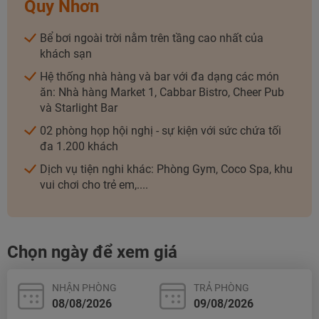
Quy Nhơn
Bể bơi ngoài trời nằm trên tầng cao nhất của
khách sạn
Hệ thống nhà hàng và bar với đa dạng các món
NHẬN ƯU ĐÃI NGAY
ăn: Nhà hàng Market 1, Cabbar Bistro, Cheer Pub
và Starlight Bar
TƯ VẤN NGAY
TƯ VẤN NGAY
02 phòng họp hội nghị - sự kiện với sức chứa tối
TƯ VẤN NGAY
TƯ VẤN NGAY
TƯ VẤN NGAY
đa 1.200 khách
Dịch vụ tiện nghi khác: Phòng Gym, Coco Spa, khu
vui chơi cho trẻ em,....
Chọn ngày để xem giá
NHẬN PHÒNG
TRẢ PHÒNG