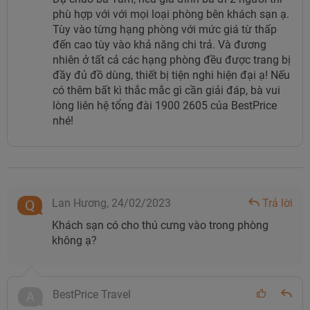
hiện đại và sang trọng, với vẻ ngoài hào nhoáng và tràn
phù hợp với với mọi loại phòng bên khách sạn ạ.
Tùy vào từng hạng phòng với mức giá từ thấp
ngập ánh sáng. Khách sạn được thiết kế với 2 tòa nhà
đến cao tùy vào khả năng chi trả. Và đương
cao tầng, sử dụng chất liệu kính trong suốt cho nên dễ
nhiên ở tất cả các hạng phòng đều được trang bị
dàng đón ánh sáng, tăng thêm vẻ đẹp cho khách sạn. Để
đầy đủ đồ dùng, thiết bị tiện nghi hiện đại ạ! Nếu
chọn được hạng phòng phù hợp, du khách có thể tham
có thêm bất kì thắc mắc gì cần giải đáp, bà vui
lòng liên hệ tổng đài 1900 2605 của BestPrice
khảo các hạng phòng dưới đây:
nhé!
- Phòng Premier City View:
Khách sạn có 16 căn phòng
với diện tích 28m2 cùng 2 giường đơn, phòng Premier với
view thành phố là hạng phòng tiêu chuẩn của khách sạn.
Căn phòng mang thiết kế hiện đại phá bỏ ranh giới không
Lan Hương,
24/02/2023
Trả lời
gian và tạo cảm giác mới lạ bằng cách sắp xếp tỉ mỉ mọi
Khách sạn có cho thú cưng vào trong phòng
thứ bao gồm giường ngủ, chậu rửa mặt, tủ quần áo và
không ạ?
bàn ăn kết hợp bàn làm việc, vừa tiết kiệm diện tích, vừa
mang đến sự tiện lợi tối đa cho bạn.
BestPrice Travel