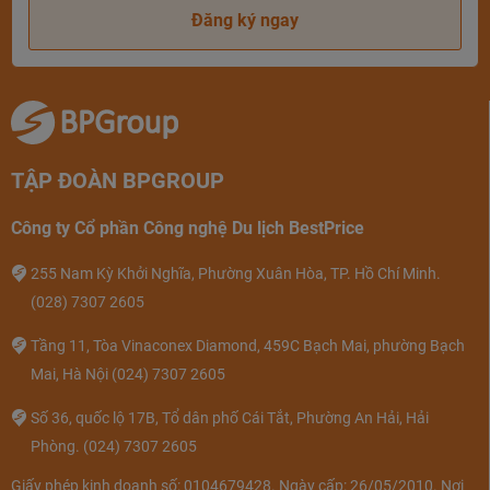
phong cách riêng, góc view bao trọn cả đại dương, không
Đăng ký ngay
bị che khuất bởi bất kỳ chi tiết nào. Nhờ vậy, cả căn
phòng có thể tận dụng được tối đa vẻ đẹp từ khung cảnh
xung quanh, xứng đáng cho các cặp đôi muốn chọn 1
căn phòng để có những khoảnh khắc tuyệt vời bên nhau.
- Premier Deluxe Ocean View:
Với diện tích 34m2, đây là
TẬP ĐOÀN BPGROUP
hạng phòng phổ biến tại khách sạn với 74 phòng nghỉ.
Công ty Cổ phần Công nghệ Du lịch BestPrice
Phòng Deluxe chào đón quý khách với không gian rộng
rãi view hướng đại dương kết hợp cùng nội thất cao cấp
255 Nam Kỳ Khởi Nghĩa, Phường Xuân Hòa, TP. Hồ Chí Minh.
và tầm nhìn thoáng mát, phù hợp với gia đình hoặc nhóm
(028) 7307 2605
đông, đem lại cho quý khách hàng cảm giác gần gũi,
Tầng 11, Tòa Vinaconex Diamond, 459C Bạch Mai, phường Bạch
quen thuộc như đang ở trong chính căn nhà của mình.
Mai, Hà Nội
(024) 7307 2605
Số 36, quốc lộ 17B, Tổ dân phố Cái Tắt, Phường An Hải, Hải
Phòng.
(024) 7307 2605
Giấy phép kinh doanh số: 0104679428. Ngày cấp: 26/05/2010. Nơi