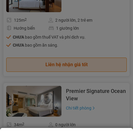
2
125m
2 người lớn, 2 trẻ em
Hướng biển
1 giường lớn
CHƯA
bao gồm thuế VAT và phí dịch vụ.
CHƯA
bao gồm ăn sáng.
Liên hệ nhận giá tốt
Premier Signature Ocean
View
Chi tiết phòng
2
34m
0 người lớn
Hướng biển
2 giường đơn / 1 giường đôi