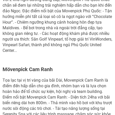
chắn sẽ đem lại những trải nghiệm hấp dẫn cho bạn khi đến
đảo Ngọc. Đặc điểm nổi bật của Movenpick Phú Quốc: - Tận
hưởng miễn phí tất cả loại sô cô la ngọt ngào với “Chocolate
Hour”. - Chiêm ngưỡng khung cảnh hoàng hôn đẹp tựa
Maldives. - Bể bơi trong nhà và ngoài trời đẳng cấp, tạo
không gian riêng tư. - Các hoạt động khám phá được nhiều
người ưa thích: Sân Golf Vinpearl, tổ hợp giải trí VinWonders,
Vinpearl Safari, thành phố không ngủ Phú Quốc United
Center...
Mövenpick Cam Ranh
Tọa lạc tại vị trí vàng của bãi Dài, Movenpick Cam Ranh là
điểm đến hấp dẫn cho gia đình, nhóm bạn và là lựa chọn
hoàn hảo để tổ chức sự kiện, hội nghị và team building.
Điểm nổi bật Movenpick Cam Ranh: - Diện tích 24ha với bãi
biển riêng dài hơn 800m. - Thả mình vào hồ bơi với khu trượt
nước sôi động các trò chơi. - Tái tạo năng lượng sống tại
Serenity Spa với các liệu trình massage, chăm sóc sức khỏe