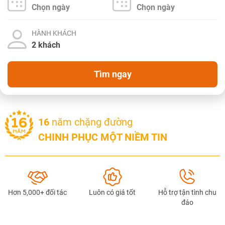
NHẬN ƯU ĐÃI NGAY
HÀNH KHÁCH
TƯ VẤN NGAY
TƯ VẤN NGAY
TƯ VẤN NGAY
TƯ VẤN NGAY
TƯ VẤN NGAY
Tìm ngay
16
năm chặng đường
CHINH PHỤC MỘT NIỀM TIN
Hơn 5,000+ đối tác
Luôn có giá tốt
Hỗ trợ tận tình chu
đáo