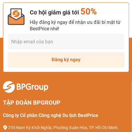
50%
Cơ hội giảm giá tới
Hãy đăng ký ngay để nhận ưu đãi bí mật từ
BestPrice nhé!
Đăng ký ngay
TẬP ĐOÀN BPGROUP
Công ty Cổ phần Công nghệ Du lịch BestPrice
255 Nam Kỳ Khởi Nghĩa, Phường Xuân Hòa, TP. Hồ Chí Minh.