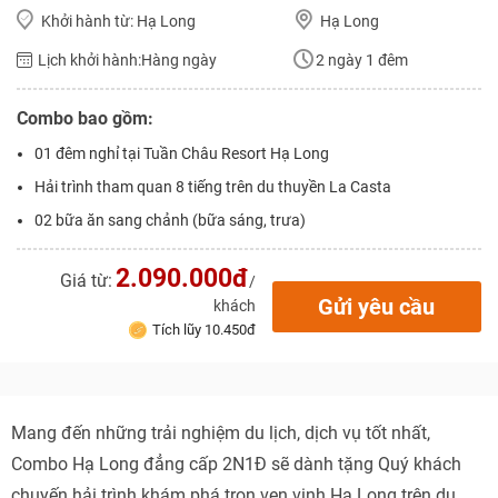
Khởi hành từ: Hạ Long
Hạ Long
Lịch khởi hành:
Hàng ngày
2 ngày 1 đêm
Combo bao gồm:
01 đêm nghỉ tại Tuần Châu Resort Hạ Long
Hải trình tham quan 8 tiếng trên du thuyền La Casta
02 bữa ăn sang chảnh (bữa sáng, trưa)
NHẬN ƯU ĐÃI NGAY
TƯ VẤN NGAY
2.090.000đ
Giá từ:
/
TƯ VẤN NGAY
Gửi yêu cầu
khách
TƯ VẤN NGAY
TƯ VẤN NGAY
TƯ VẤN NGAY
Tích lũy 10.450đ
Mang đến những trải nghiệm du lịch, dịch vụ tốt nhất,
Combo Hạ Long đẳng cấp 2N1Đ sẽ dành tặng Quý khách
chuyến hải trình khám phá trọn vẹn vịnh Hạ Long trên du