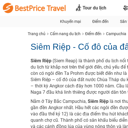
Tour du lịch
Khuyến mại
Điểm đến
Săn 
Trang chủ
Cẩm nang du lịch
Điểm đến
Campuchia
Siêm Riệp - Cố đô của đ
Siêm Riệp
(Siem Reap) là thành phố du lịch nổi
du lịch từ khắp nơi trên thế giới đến, chủ yếu 
còn có ngôi đền Ta Prohm được biết đến như là 
Siêm Riệp – cố đô của đất nước Chùa Tháp du k
– thời kỳ Angkor cách đây hơn 1000 năm. Cầu là
Naga 7 đầu khá linh thiêng được người dân tôn 
Nằm ở Tây Bắc Campuchia,
Siêm Riệp
là nơi th
gần đền Angkor nhất. Hầu hết các ngôi đền đượ
vào đầu thế kỷ 12) là các địa điểm thu hút khác
quanh chợ cũ. Thành phố có sân khấu biểu diễn 
và các cánh đồng lúa của vùng nông thôn và làn