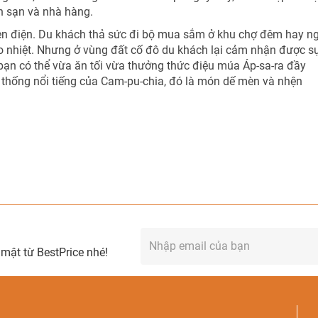
h sạn và nhà hàng.
n điện. Du khách thả sức đi bộ mua sắm ở khu chợ đêm hay ng
áo nhiệt. Nhưng ở vùng đất cố đô du khách lại cảm nhận được s
à bạn có thể vừa ăn tối vừa thưởng thức điệu múa Áp-sa-ra
đầy
 thống nổi tiếng của Cam-pu-chia, đó là món dế mèn và nhện
mật từ BestPrice nhé!