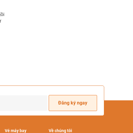
ồi
ự
Đăng ký ngay
Vé máy bay
Về chúng tôi