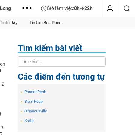
 Long
Giờ làm việc:
8h
22h
tức đó đây
Tin tức BestPrice
Tìm kiếm bài viết
ách
t
Các điểm đến tương tự
12
›
Phnom Penh
›
Siem Reap
›
Sihanoukville
g
›
Kratie
ằm
t