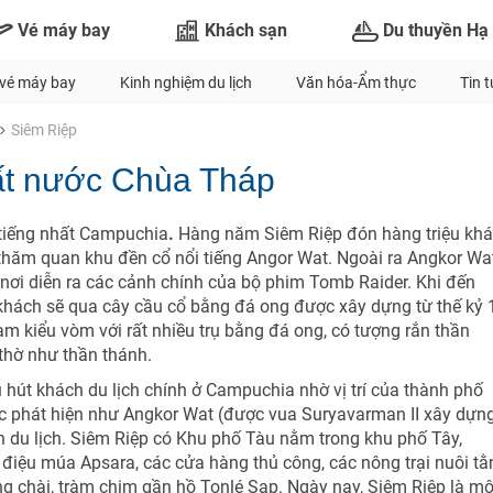
Vé máy bay
Khách sạn
Du thuyền Hạ
vé máy bay
Kinh nghiệm du lịch
Văn hóa-Ẩm thực
Tin 
Siêm Riệp
ất nước Chùa Tháp
 tiếng nhất Campuchia
.
Hàng năm Siêm Riệp đón hàng triệu kh
để thăm quan khu đền cổ nổi tiếng Angor Wat. Ngoài ra Angkor Wa
nơi diễn ra các cảnh chính của bộ phim Tomb Raider. Khi đến
TƯ VẤN NGAY
hách sẽ qua cây cầu cổ bằng đá ong được xây dựng từ thế kỷ 
NHẬN ƯU ĐÃI NGAY
m kiểu vòm với rất nhiều trụ bằng đá ong, có tượng rắn thần
Nhận ưu đãi ngay
TƯ VẤN NGAY
TƯ VẤN NGAY
TƯ VẤN NGAY
TƯ VẤN NGAY
thờ như thần thánh.
u hút khách du lịch chính ở Campuchia nhờ vị trí của thành phố
Nhận ưu đãi ngay!
c phát hiện như Angkor Wat (được vua Suryavarman II xây dựn
h du lịch. Siêm Riệp có Khu phố Tàu nằm trong khu phố Tây,
điệu múa Apsara, các cửa hàng thủ công, các nông trại nuôi t
g chài, tràm chim gần hồ Tonlé Sap. Ngày nay, Siêm Riệp là mộ