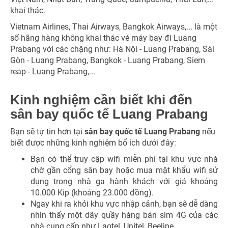
khai thác.
Vietnam Airlines, Thai Airways, Bangkok Airways,... là một
số hãng hàng không khai thác vé máy bay đi Luang
Prabang với các chặng như: Hà Nội - Luang Prabang, Sài
Gòn - Luang Prabang, Bangkok - Luang Prabang, Siem
reap - Luang Prabang,...
Kinh nghiệm cần biết khi đến
sân bay quốc tế Luang Prabang
Bạn sẽ tự tin hơn tại
sân bay quốc tế Luang Prabang
nếu
biết được những kinh nghiệm bổ ích dưới đây:
Bạn có thể truy cập wifi miễn phí tại khu vực nhà
chờ gần cổng sân bay hoặc mua mật khẩu wifi sử
dụng trong nhà ga hành khách với giá khoảng
10.000 Kip (khoảng 23.000 đồng).
Ngay khi ra khỏi khu vực nhập cảnh, bạn sẽ dễ dàng
nhìn thấy một dãy quầy hàng bán sim 4G của các
nhà cung cấp như Laotel, Unitel, Beeline,...