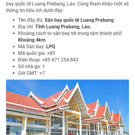
bay quốc tế Luang Prabang, Lào. Cùng tham khảo một số
thông tin hữu ích dưới đây:
Tên đầy đủ:
Sân bay quốc tế Luang Prabang
Địa chỉ:
Tỉnh Luang Prabang, Lào.
Khoảng cách từ sân bay tới trung tâm thành phố:
Khoảng 4km
Mã Sân bay:
LPQ
Mã quốc gia: +85
Điện thoại: +85 671 254 843
Số nhà ga: 1
Giờ GMT: +7
NHẬN ƯU ĐÃI NGAY
TƯ VẤN NGAY
TƯ VẤN NGAY
Nhận ưu đãi ngay
TƯ VẤN NGAY
TƯ VẤN NGAY
TƯ VẤN NGAY
Nhận ưu đãi ngay!