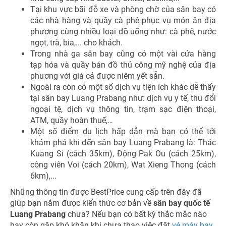
Tại khu vực bãi đỗ xe và phòng chờ của sân bay có
các nhà hàng và quầy cà phê phục vụ món ăn địa
phương cùng nhiều loại đồ uống như: cà phê, nước
ngọt, trà, bia,... cho khách.
Trong nhà ga sân bay cũng có một vài cửa hàng
tạp hóa và quầy bán đồ thủ công mỹ nghệ của địa
phương với giá cả được niêm yết sẵn.
Ngoài ra còn có một số dịch vụ tiện ích khác dễ thấy
tại sân bay Luang Prabang như: dịch vụ y tế, thu đổi
ngoại tệ, dịch vụ thông tin, trạm sạc điện thoại,
ATM, quầy hoàn thuế,…
Một số điểm du lịch hấp dẫn mà bạn có thể tới
khám phá khi đến sân bay Luang Prabang là: Thác
Kuang Si (cách 35km), Động Pak Ou (cách 25km),
công viên Voi (cách 20km), Wat Xieng Thong (cách
6km),...
Những thông tin được BestPrice cung cấp trên đây đã
giúp bạn nắm được kiến thức cơ bản về
sân bay quốc tế
Luang Prabang
chưa? Nếu bạn có bất kỳ thắc mắc nào
hay còn gặp khó khăn khi chưa thạo việc đặt
vé máy bay