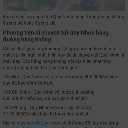
Bạn có thể lựa chọn đến Quy Nhơn bằng đường hàng không,
đường bộ hoặc đường sắt
Phương tiện di chuyển tới Quy Nhơn bằng
đường hàng không
Chỉ với thời gian bay khoảng 1,5 giờ, phương tiện nhanh
NHẬN ƯU ĐÃI NGAY
nhất và tiện nghi nhất hiện nay để di chuyển tới Quy Nhơn là
máy bay. Các hãng hàng không nội địa hiện khai thác
TƯ VẤN NGAY
những chặng bay đến Quy Nhơn gồm:
TƯ VẤN NGAY
Nhận ưu đãi ngay
- Hà Nội - Quy Nhơn với mức giá khoảng 800.000đ/chiều
TƯ VẤN NGAY
TƯ VẤN NGAY
TƯ VẤN NGAY
bay đã bao gồm thuế phí
Nhận ưu đãi ngay!
- Hồ Chí Minh - Quy Nhơn với mức giá khoảng
650.000đ/chiều bay đã bao gồm thuế phí
- Hải Phòng - Quy Nhơn với mức giá khoảng
1.150.000đ/chiều bay đã bao gồm thuế phí
Giá
vé máy bay đi Quy Nhơn
có thể thay đổi tùy vào từng