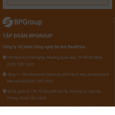
TẬP ĐOÀN BPGROUP
Công ty Cổ phần Công nghệ Du lịch BestPrice
255 Nam Kỳ Khởi Nghĩa, Phường Xuân Hòa, TP. Hồ Chí Minh.
(028) 7307 2605
Tầng 11, Tòa Vinaconex Diamond, 459C Bạch Mai, phường Bạch
Mai, Hà Nội
(024) 7307 2605
Số 36, quốc lộ 17B, Tổ dân phố Cái Tắt, Phường An Hải, Hải
Phòng.
(024) 7307 2605
Giấy phép kinh doanh số: 0104679428. Ngày cấp: 26/05/2010. Nơi
cấp: Sở KH & ĐT TP Hà Nội.