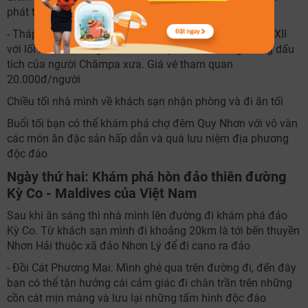
phát triển đô thị ở Quy Nhơn này nhé.
- Tháp Đôi: Hai ngọn Tháp Cổ được xây dựng từ thế kỷ XII
với lối kiến trúc Angkor, là di tích lịch sử nổi tiếng mang dấu
tích của người Chămpa xưa. Giá vé tham quan
20.000đ/người
Chiều tối nhà mình về khách sạn nhận phòng và đi ăn tối
Buổi tối bạn có thể khám phá chợ đêm Quy Nhơn với vô vàn
các món ăn đặc sản hấp dẫn và quà lưu niệm địa phương
độc đáo
Ngày thứ hai: Khám phá hòn đảo thiên đường
Kỳ Co - Maldives của Việt Nam
Sau khi ăn sáng thì nhà mình lên đường đi khám phá đảo
Kỳ Co. Từ khách sạn mình đi khoảng 20km là tới bến thuyền
Nhơn Hải thuộc xã đảo Nhơn Lý để đi cano ra đảo
- Đồi Cát Phương Mai: Mình ghé qua trên đường đi, đến đây
bạn có thể tận hưởng cái cảm giác đi chân trần trên những
cồn cát mịn màng và lưu lại những tấm hình độc đáo