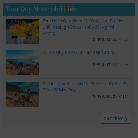
Tour Quy Nhơn phổ biến
Tour Đoàn Quy Nhơn 3N2Đ: Kỳ Co - Eo Gió -
Ghềnh Ráng Tiên Sa - Tháp đôi Nghinh
Phong
3.390.000đ
/ khách
Du lịch Quy Nhơn - Cù Lao Xanh 3N2Đ
3.890.000đ
/ khách
Du Lịch Quy Nhơn 3N2D: Phú Yên - Kỳ Co - Eo
Gió + Vé Máy Bay
9.490.000đ
/ khách
Xem thêm ❯