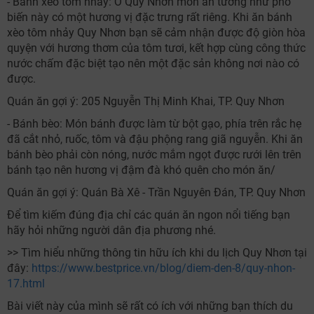
- Bánh xèo tôm nhảy: Ở Quy Nhơn món ăn tưởng như phổ
biến này có một hương vị đặc trưng rất riêng. Khi ăn bánh
xèo tôm nhảy Quy Nhơn bạn sẽ cảm nhận được độ giòn hòa
quyện với hương thơm của tôm tươi, kết hợp cùng công thức
nước chấm đặc biệt tạo nên một đặc sản không nơi nào có
được.
Quán ăn gợi ý: 205 Nguyễn Thị Minh Khai, TP. Quy Nhơn
- Bánh bèo: Món bánh được làm từ bột gạo, phía trên rắc hẹ
đã cắt nhỏ, ruốc, tôm và đậu phộng rang giã nguyễn. Khi ăn
bánh bèo phải còn nóng, nước mắm ngọt được rưới lên trên
bánh tạo nên hương vị đậm đà khó quên cho món ăn/
Quán ăn gợi ý: Quán Bà Xê - Trần Nguyên Đán, TP. Quy Nhơn
Để tìm kiếm đúng địa chỉ các quán ăn ngon nổi tiếng bạn
hãy hỏi những người dân địa phương nhé.
>> Tìm hiểu những thông tin hữu ích khi du lịch Quy Nhơn tại
đây:
https://www.bestprice.vn/blog/diem-den-8/quy-nhon-
17.html
Bài viết này của mình sẽ rất có ích với những bạn thích du