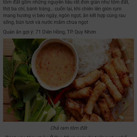
tôm đất gồm những nguyên liệu rất đơn giản như tôm đất,
thịt ba chỉ, bánh tráng… cuốn lại, khi chiên lên giòn rụm
mang hương vị béo ngậy, ngòn ngọt, ăn kết hợp cùng rau
sống, bún tươi và nước mắm chua ngọt
Quán ăn gợi ý: 71 Diên Hồng, TP. Quy Nhơn
Chả ram tôm đất