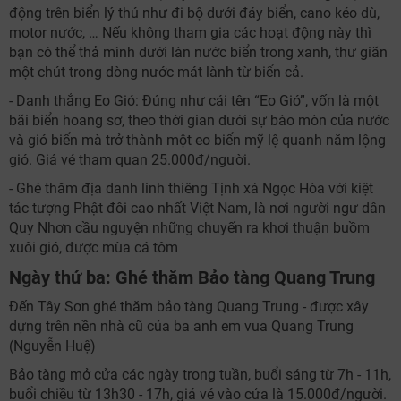
động trên biển lý thú như đi bộ dưới đáy biển, cano kéo dù,
motor nước, … Nếu không tham gia các hoạt động này thì
bạn có thể thả mình dưới làn nước biển trong xanh, thư giãn
một chút trong dòng nước mát lành từ biển cả.
- Danh thắng Eo Gió: Đúng như cái tên “Eo Gió”, vốn là một
bãi biển hoang sơ, theo thời gian dưới sự bào mòn của nước
và gió biển mà trở thành một eo biển mỹ lệ quanh năm lộng
gió. Giá vé tham quan 25.000đ/người.
- Ghé thăm địa danh linh thiêng Tịnh xá Ngọc Hòa với kiệt
tác tượng Phật đôi cao nhất Việt Nam, là nơi người ngư dân
Quy Nhơn cầu nguyện những chuyến ra khơi thuận buồm
xuôi gió, được mùa cá tôm
Ngày thứ ba: Ghé thăm Bảo tàng Quang Trung
Đến Tây Sơn ghé thăm bảo tàng Quang Trung - được xây
dựng trên nền nhà cũ của ba anh em vua Quang Trung
(Nguyễn Huệ)
Bảo tàng mở cửa các ngày trong tuần, buổi sáng từ 7h - 11h,
buổi chiều từ 13h30 - 17h, giá vé vào cửa là 15.000đ/người.