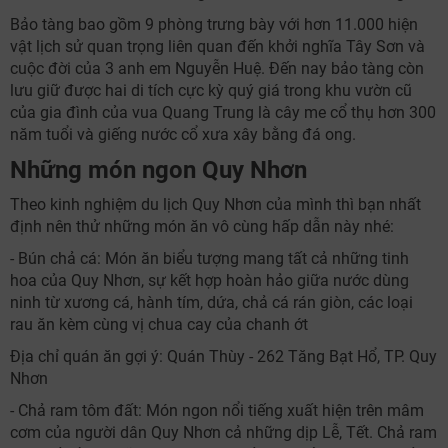
Bảo tàng bao gồm 9 phòng trưng bày với hơn 11.000 hiện
vật lịch sử quan trọng liên quan đến khởi nghĩa Tây Sơn và
cuộc đời của 3 anh em Nguyễn Huệ. Đến nay bảo tàng còn
lưu giữ được hai di tích cực kỳ quý giá trong khu vườn cũ
của gia đình của vua Quang Trung là cây me cổ thụ hơn 300
năm tuổi và giếng nước cổ xưa xây bằng đá ong.
Những món ngon Quy Nhơn
Theo kinh nghiệm du lịch Quy Nhơn của mình thì bạn nhất
định nên thử những món ăn vô cùng hấp dẫn này nhé:
- Bún chả cá: Món ăn biểu tượng mang tất cả những tinh
hoa của Quy Nhơn, sự kết hợp hoàn hảo giữa nước dùng
ninh từ xương cá, hành tím, dứa, chả cá rán giòn, các loại
rau ăn kèm cùng vị chua cay của chanh ớt
Địa chỉ quán ăn gợi ý: Quán Thùy - 262 Tăng Bạt Hổ, TP. Quy
Nhơn
- Chả ram tôm đất: Món ngon nổi tiếng xuất hiện trên mâm
cơm của người dân Quy Nhơn cả những dịp Lễ, Tết. Chả ram