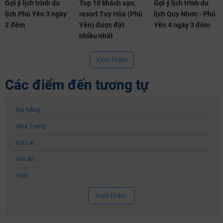
Gợi ý lịch trình du
Top 10 khách sạn,
Gợi ý lịch trình du
lịch Phú Yên 3 ngày
resort Tuy Hòa (Phú
lịch Quy Nhơn - Phú
2 đêm
Yên) được đặt
Yên 4 ngày 3 đêm
nhiều nhất
Xem thêm
Các điểm đến tương tự
›
Đà Nẵng
›
Nha Trang
›
Đà Lạt
›
Hội An
›
Huế
Xem thêm