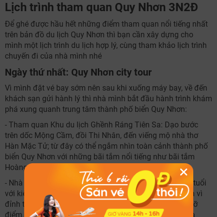
Lịch trình tham quan Quy Nhơn 3N2Đ
Để ghé được hầu hết những điểm tham quan nổi tiếng nhất
trên bản đồ du lịch Quy Nhơn thì bạn cần xây dựng cho
mình một lịch trình du lịch hợp lý, cùng tham khảo lịch trình
chuyến đi của nhà mình nhé
Ngày thứ nhất: Quy Nhơn city tour
Vì mình đặt vé bay sớm nên sau khi xuống máy bay, về đến
khách sạn gửi hành lý thì nhà mình bắt đầu hành trình khám
phá xung quanh trung tâm thành phố biển Quy Nhơn:
- Tham quan Khu du lịch Ghềnh Ráng Tiên Sa: Dạo bước
trên dốc Mộng Cầm, đồi Thi Nhân, đến viếng mộ nhà thơ
Hàn Mặc Tử; từ đây có thể ngắm nhìn toàn cảnh thành phố
biển Quy Nhơn với những bãi tắm nổi tiếng như bãi tắm
Hoàng Hậu, bãi tắm Tiên Sa
- Nhà thờ Chính tòa: Chụp hình tại nhà thờ hơn 80 năm tuổi
với kiến trúc độc đáo, thường được gọi là Nhà thờ Nhọn vì
đỉnh tháp chuông nhọn như đầu bút chì. Bạn đừng bỏ lỡ
điểm tham quan ấn tượng gắn với lịch sử hình thành và