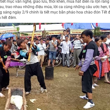
iết mục văn nghệ, giao lưu, thổi khèn, múa hát diễn ra rộn ràng
au, trao nhau những điệu múa, lời ca cùng những câu ước hẹn, 
ạng sáng ngày 2/9 chính là tiết mục bắn pháo hoa chào đón Tết 
n hết đêm.