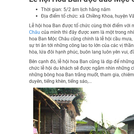
Thời gian: 5/2 âm lịch hằng năm
Địa điểm tổ chức: xã Chiềng Khoa, huyện V
Lễ hội hoa Ban được tổ chức cùng thời điểm với
Châu
của mình thì đây được xem là một trong nhữn
hoa Ban Mộc Châu cũng chính là lễ hội cầu mưa, 
sự tri ân tới những công lao to lớn của các vị t
hòa, lứa đôi hạnh phúc, buôn lang luôn yên vui, 
Bên cạnh đó, lễ hội hoa Ban cũng là dịp để những 
chức lễ hội du khách sẽ được ngắm nhìn những ch
những bông hoa Ban trắng muốt, tham gia, chiêm n
duyên, tiếng khèn, tiếng sáo,...