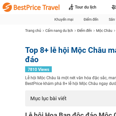
Tour du lịch
Khuyến mại
Điểm đến
Săn 
Trang chủ
Cẩm nang du lịch
Điểm đến
Mộc Châu
Top 8+ lễ hội Mộc Châu m
đáo
7810 Views
Lễ hội Mộc Châu là một nét văn hóa đặc sắc, m
BestPrice khám phá 8+ lễ hội Mộc Châu ngay dướ
Mục lục bài viết
Lễ hội Hoa Ban độc đáo Mộc 