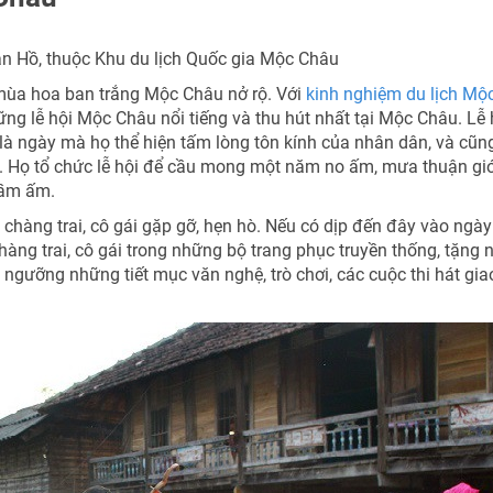
ân Hồ, thuộc Khu du lịch Quốc gia Mộc Châu
 mùa hoa ban trắng Mộc Châu nở rộ. Với
kinh nghiệm du lịch Mộ
g lễ hội Mộc Châu nổi tiếng và thu hút nhất tại Mộc Châu. Lễ 
TƯ VẤN NGAY
là ngày mà họ thể hiện tấm lòng tôn kính của nhân dân, và cũng
NHẬN ƯU ĐÃI NGAY
hần. Họ tổ chức lễ hội để cầu mong một năm no ấm, mưa thuận gi
Nhận ưu đãi ngay
TƯ VẤN NGAY
đầm ấm.
TƯ VẤN NGAY
TƯ VẤN NGAY
TƯ VẤN NGAY
chàng trai, cô gái gặp gỡ, hẹn hò. Nếu có dịp đến đây vào ngày
Nhận ưu đãi ngay!
àng trai, cô gái trong những bộ trang phục truyền thống, tặng 
gưỡng những tiết mục văn nghệ, trò chơi, các cuộc thi hát gia