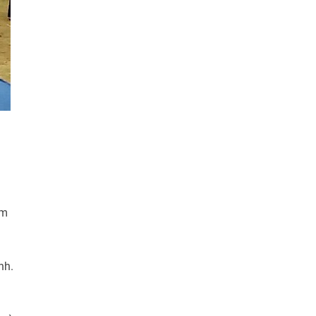
âm
nh.