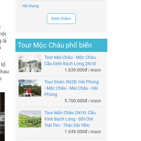
›
Hà Giang
Xem thêm
c
hội
 là
Tour Mộc Châu phổ biến
ó
Tour Mai Châu - Mộc Châu -
Cầu Kính Bạch Long 2N1Đ
 tổ
1.639.000đ
/ khách
nhau
o
Tour Đoàn 3N2Đ: Hải Phòng
- Mộc Châu - Mai Châu - Hải
Phòng
5.700.000đ
/ khách
Tour Mộc Châu 2N1Đ: Cầu
Kính Bạch Long - Đồi Chè
Trái Tim - Thác Dải Yếm
1.639.000đ
/ khách