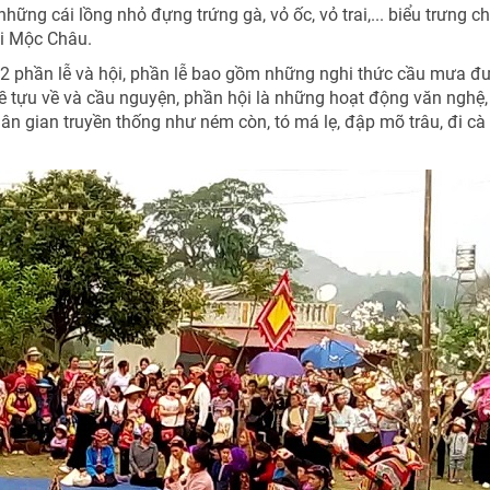
ững cái lồng nhỏ đựng trứng gà, vỏ ốc, vỏ trai,... biểu trưng c
ại Mộc Châu.
 2 phần lễ và hội, phần lễ bao gồm những nghi thức cầu mưa đ
ề tựu về và cầu nguyện, phần hội là những hoạt động văn nghệ,
 dân gian truyền thống như ném còn, tó má lẹ, đập mõ trâu, đi cà