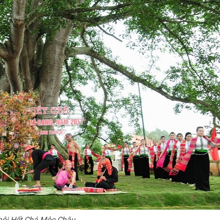
hội Hết Chá Mộc Châu