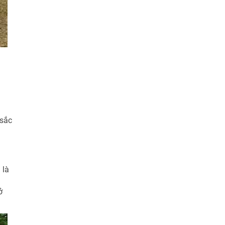
 sắc
 là
ở