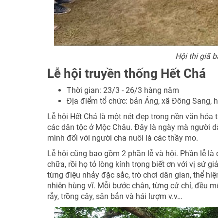
Hội thi giã
Lễ hội truyền thống Hết Chá
Thời gian: 23/3 - 26/3 hàng năm
Địa điểm tổ chức: bản Áng, xã Đông Sang,
Lễ hội Hết Chá là một nét đẹp trong nền văn hóa t
các dân tộc ở Mộc Châu. Đây là ngày mà người dâ
mình đối với người cha nuôi là các thầy mo.
Lễ hội cũng bao gồm 2 phần lễ và hội. Phần lễ l
chữa, rồi họ tỏ lòng kính trọng biết ơn với vị sứ 
từng điệu nhảy đặc sắc, trò chơi dân gian, thể h
nhiên hùng vĩ. Mỗi bước chân, từng cử chỉ, đều 
rẫy, trồng cây, săn bắn và hái lượm v.v…