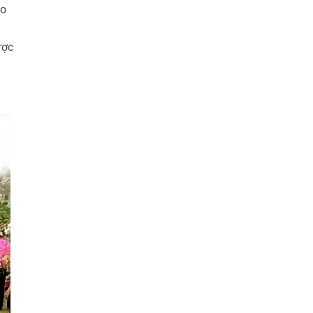
ho
ược