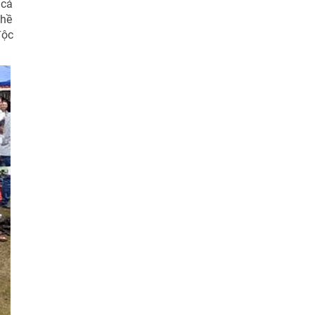
 cả
thề
độc