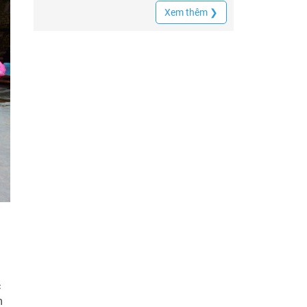
Xem thêm ❯
c
m