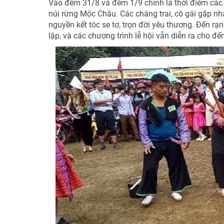
Vào đêm 31/8 và đêm 1/9 chính là thời điểm các t
núi rừng Mộc Châu. Các chàng trai, cô gái gặp nh
nguyền kết tóc se tơ, trọn đời yêu thương. Đến r
lập, và các chương trình lễ hội vẫn diễn ra cho đế