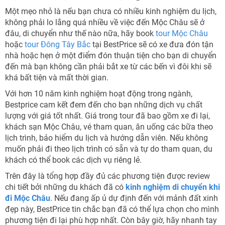
Một mẹo nhỏ là nếu bạn chưa có nhiều kinh nghiệm du lịch,
không phải lo lắng quá nhiều về việc đến Mộc Châu sẽ ở
đâu, di chuyển như thế nào nữa, hãy book
tour Mộc Châu
hoặc
tour Đông Tây Bắc
tại BestPrice sẽ có xe đưa đón tận
nhà hoặc hẹn ở một điểm đón thuận tiện cho bạn di chuyển
đến mà bạn không cần phải bắt xe từ các bến vì đôi khi sẽ
khá bất tiện và mất thời gian.
Với hơn 10 năm kinh nghiệm hoạt động trong ngành,
Bestprice cam kết đem đến cho bạn những dịch vụ chất
lượng với giá tốt nhất. Giá trong tour đã bao gồm xe đi lại,
khách sạn Mộc Châu, vé tham quan, ăn uống các bữa theo
lịch trình, bảo hiểm du lịch và hướng dẫn viên. Nếu không
muốn phải đi theo lịch trình có sẵn và tự do tham quan, du
khách có thể book các dịch vụ riêng lẻ.
Trên đây là tổng hợp đầy đủ các phương tiện được review
chi tiết bởi những du khách đã có
kinh nghiệm di chuyển khi
đi Mộc Châu
. Nếu đang ấp ủ dự định đến với mảnh đất xinh
đẹp này, BestPrice tin chắc bạn đã có thể lựa chọn cho mình
phương tiện đi lại phù hợp nhất. Còn bây giờ, hãy nhanh tay