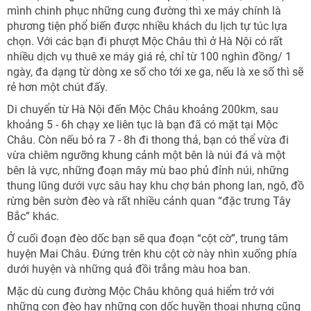
mình chinh phục những cung đường thì xe máy chính là
phương tiện phổ biến được nhiều khách du lịch tự túc lựa
chọn. Với các bạn đi phượt Mộc Châu thì ở Hà Nội có rất
NHẬN ƯU ĐÃI NGAY
nhiều dịch vụ thuê xe máy giá rẻ, chỉ từ 100 nghìn đồng/ 1
ngày, đa dạng từ dòng xe số cho tới xe ga, nếu là xe số thì sẽ
TƯ VẤN NGAY
rẻ hơn một chút đấy.
TƯ VẤN NGAY
Nhận ưu đãi ngay
TƯ VẤN NGAY
Di chuyển từ Hà Nội đến Mộc Châu khoảng 200km, sau
TƯ VẤN NGAY
TƯ VẤN NGAY
khoảng 5 - 6h chạy xe liên tục là bạn đã có mặt tại Mộc
Nhận ưu đãi ngay!
Châu. Còn nếu bỏ ra 7 - 8h đi thong thả, bạn có thể vừa đi
vừa chiêm ngưỡng khung cảnh một bên là núi đá và một
bên là vực, những đoạn mây mù bao phủ đỉnh núi, những
thung lũng dưới vực sâu hay khu chợ bán phong lan, ngô, đồ
rừng bên sườn đèo và rất nhiều cảnh quan “đặc trưng Tây
Bắc” khác.
Ở cuối đoạn đèo dốc bạn sẽ qua đoạn “cột cờ”, trung tâm
huyện Mai Châu. Đứng trên khu cột cờ này nhìn xuống phía
dưới huyện và những quả đồi trắng màu hoa ban.
Mặc dù cung đường Mộc Châu không quá hiểm trở với
những con đèo hay những con dốc huyền thoại nhưng cũng