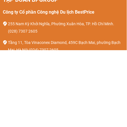
Công ty Cổ phần Công nghệ Du lịch BestPrice
255 Nam Kỳ Khởi Nghĩa, Phường Xuân Hòa, TP. Hồ Chí Minh.
(028) 7307 2605
Tầng 11, Tòa Vinaconex Diamond, 459C Bạch Mai, phường Bạch
Mai, Hà Nội
(024) 7307 2605
Số 36, quốc lộ 17B, Tổ dân phố Cái Tắt, Phường An Hải, Hải
Phòng.
(024) 7307 2605
Giấy phép kinh doanh số: 0104679428. Ngày cấp: 26/05/2010. Nơi
cấp: Sở KH & ĐT TP Hà Nội.
Giấy phép kinh doanh Lữ Hành Quốc Tế số 01-1794/2022/TCDL-
GPLHQT