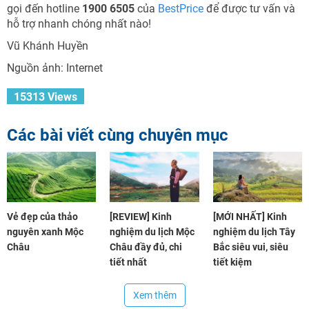
gọi đến hotline
1900 6505
của
BestPrice
để được tư vấn và
hỗ trợ nhanh chóng nhất nào!
Vũ Khánh Huyền
Nguồn ảnh: Internet
15313 Views
Các bài viết cùng chuyên mục
Vẻ đẹp của thảo
[REVIEW] Kinh
[MỚI NHẤT] Kinh
nguyên xanh Mộc
nghiệm du lịch Mộc
nghiệm du lịch Tây
Châu
Châu đầy đủ, chi
Bắc siêu vui, siêu
tiết nhất
tiết kiệm
Xem thêm