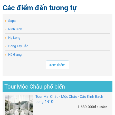
Các điểm đến tương tự
›
Sapa
›
Ninh Bình
›
Hạ Long
›
Đông Tây Bắc
›
Hà Giang
Xem thêm
Tour Mộc Châu phổ biến
Tour Mai Châu - Mộc Châu - Cầu Kính Bạch
Long 2N1Đ
1.639.000đ
/ khách