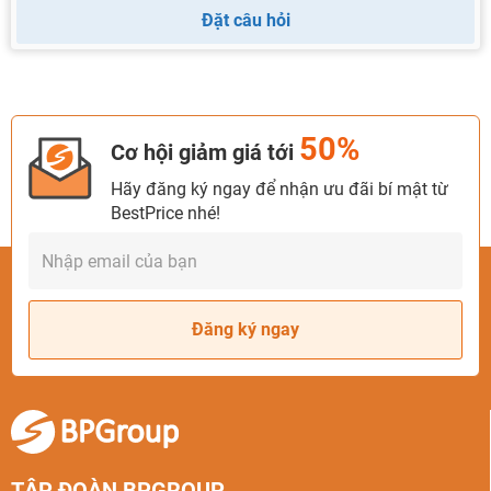
Đặt câu hỏi
50%
Cơ hội giảm giá tới
Hãy đăng ký ngay để nhận ưu đãi bí mật từ
BestPrice nhé!
Đăng ký ngay
TẬP ĐOÀN BPGROUP