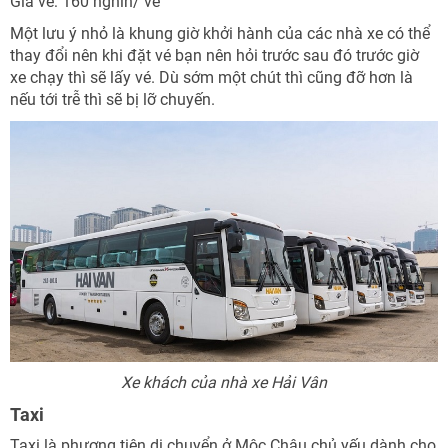
Giá vé: 160 nghìn/ vé
Một lưu ý nhỏ là khung giờ khởi hành của các nhà xe có thể
thay đổi nên khi đặt vé bạn nên hỏi trước sau đó trước giờ
xe chạy thì sẽ lấy vé. Dù sớm một chút thì cũng đỡ hơn là
nếu tới trễ thì sẽ bị lỡ chuyến.
Xe khách của nhà xe Hải Vân
Taxi
Taxi là phương tiện di chuyển ở Mộc Châu chủ yếu dành cho