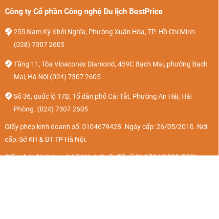
Công ty Cổ phần Công nghệ Du lịch BestPrice
255 Nam Kỳ Khởi Nghĩa, Phường Xuân Hòa, TP. Hồ Chí Minh.
(028) 7307 2605
Tầng 11, Tòa Vinaconex Diamond, 459C Bạch Mai, phường Bạch
Mai, Hà Nội
(024) 7307 2605
Số 36, quốc lộ 17B, Tổ dân phố Cái Tắt, Phường An Hải, Hải
Phòng.
(024) 7307 2605
Giấy phép kinh doanh số: 0104679428. Ngày cấp: 26/05/2010. Nơi
cấp: Sở KH & ĐT TP Hà Nội.
Giấy phép kinh doanh Lữ Hành Quốc Tế số 01-1794/2022/TCDL-
GPLHQT
Vé máy bay
Về chúng tôi