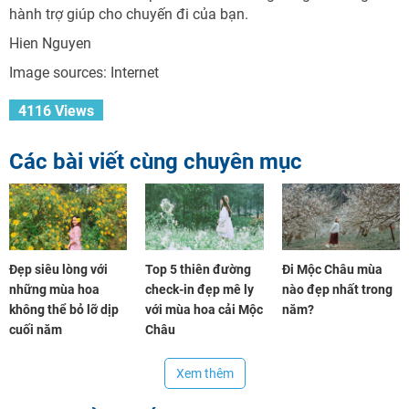
hành trợ giúp cho chuyến đi của bạn.
Hien Nguyen
Image sources: Internet
4116 Views
Các bài viết cùng chuyên mục
Đẹp siêu lòng với
Top 5 thiên đường
Đi Mộc Châu mùa
những mùa hoa
check-in đẹp mê ly
nào đẹp nhất trong
không thể bỏ lỡ dịp
với mùa hoa cải Mộc
năm?
cuối năm
Châu
Xem thêm