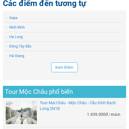
Các điểm đến tương tự
›
Sapa
›
Ninh Bình
›
Hạ Long
›
Đông Tây Bắc
›
Hà Giang
Xem thêm
Tour Mộc Châu phổ biến
Tour Mai Châu - Mộc Châu - Cầu Kính Bạch
Long 2N1Đ
1.639.000đ
/ khách