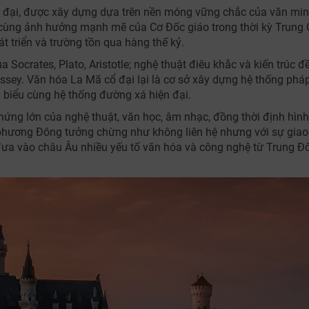
cổ đại, được xây dựng dựa trên nền móng vững chắc của văn mi
y cùng ảnh hưởng mạnh mẽ của Cơ Đốc giáo trong thời kỳ Trung
 triển và trường tồn qua hàng thế kỷ.
a Socrates, Plato, Aristotle; nghệ thuật điêu khắc và kiến trúc đ
yssey. Văn hóa La Mã cổ đại lại là cơ sở xây dựng hệ thống phá
TƯ VẤN NGAY
êu biểu cùng hệ thống đường xá hiện đại.
NHẬN ƯU ĐÃI NGAY
Nhận ưu đãi ngay
TƯ VẤN NGAY
hứng lớn của nghệ thuật, văn học, âm nhạc, đồng thời định hình
TƯ VẤN NGAY
TƯ VẤN NGAY
TƯ VẤN NGAY
 phương Đông tưởng chừng như không liên hệ nhưng với sự giao
a vào châu Âu nhiều yếu tố văn hóa và công nghệ từ Trung Đ
Nhận ưu đãi ngay!