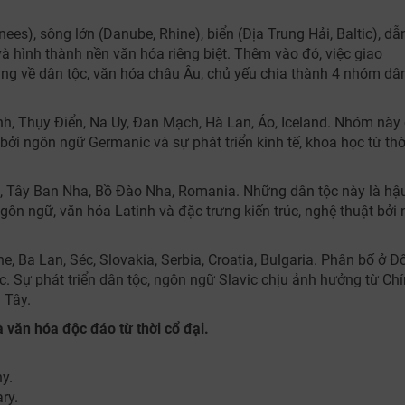
nees), sông lớn (Danube, Rhine), biển (Địa Trung Hải, Baltic), dẫ
và hình thành nền văn hóa riêng biệt. Thêm vào đó, việc giao
ạng về dân tộc, văn hóa châu Âu, chủ yếu chia thành 4 nhóm dâ
h, Thụy Điển, Na Uy, Đan Mạch, Hà Lan, Áo, Iceland. Nhóm này
bởi ngôn ngữ Germanic và sự phát triển kinh tế, khoa học từ thờ
, Tây Ban Nha, Bồ Đào Nha, Romania. Những dân tộc này là hậ
ôn ngữ, văn hóa Latinh và đặc trưng kiến trúc, nghệ thuật bởi 
, Ba Lan, Séc, Slovakia, Serbia, Croatia, Bulgaria. Phân bố ở Đ
c. Sự phát triển dân tộc, ngôn ngữ Slavic chịu ảnh hưởng từ Ch
 Tây.
 văn hóa độc đáo từ thời cổ đại.
ny.
ry.