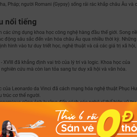
ha, Pháp; người Romani (Gypsy) sống rải rác khắp châu Âu và 
 nổi tiếng
iển các ứng dụng khoa học công nghệ hàng đầu thế giới. Song n
tác động sâu sắc đến văn hóa châu Âu qua nhiều thời kỳ. Những
hình vào tư duy triết học, nghệ thuật và cả các giá trị xã hội,
 - XVIII đã khẳng định vai trò của lý trí và logic. Khoa học của
 nghiên cứu mà còn lan tỏa sang tư duy xã hội và văn hóa.
ọc của Leonardo da Vinci đã cách mạng hóa nghệ thuật Phục Hư
u trúc cơ thể người.
pernicus cũng ảnh hưởng đến cách các nghệ sĩ thể hiện vũ trụ
ệ thống mái vòm và cầu của La Mã cổ đại, hay kiến trúc Gothic 
ong cách kiến trúc của châu Âu qua nhiều thời kỳ.
a học - văn hóa: