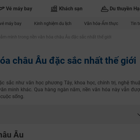
Vé máy bay
Khách sạn
Du thuyền Hạ
vé máy bay
Kinh nghiệm du lịch
Văn hóa-Ẩm thực
Tin 
ắm mình trong nền văn hóa châu Âu đặc sắc nhất thế giới
óa châu Âu đặc sắc nhất thế giới
ặc sắc như văn học phương Tây, khoa học, chính trị, nghệ thuậ
ền văn minh khác. Qua hàng ngàn năm, nền văn hóa này vẫn đượ
a cuộc sống.
châu Âu