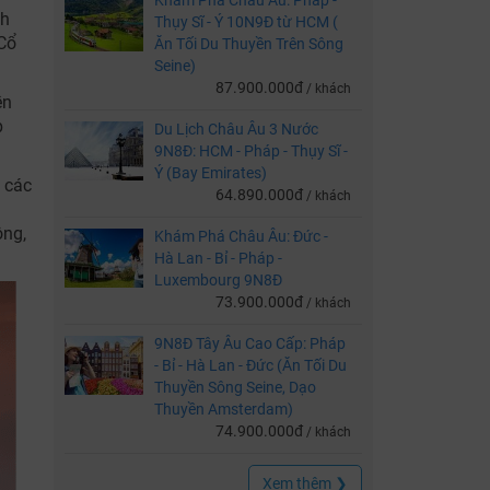
Khám Phá Châu Âu: Pháp -
nh
Thụy Sĩ - Ý 10N9Đ từ HCM (
 Cổ
Ăn Tối Du Thuyền Trên Sông
Seine)
87.900.000đ
/ khách
ền
p
Du Lịch Châu Âu 3 Nước
9N8Đ: HCM - Pháp - Thụy Sĩ -
Ý (Bay Emirates)
 các
64.890.000đ
/ khách
ông,
Khám Phá Châu Âu: Đức -
Hà Lan - Bỉ - Pháp -
Luxembourg 9N8Đ
73.900.000đ
/ khách
9N8Đ Tây Âu Cao Cấp: Pháp
- Bỉ - Hà Lan - Đức (Ăn Tối Du
Thuyền Sông Seine, Dạo
Thuyền Amsterdam)
74.900.000đ
/ khách
Xem thêm ❯