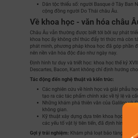
Dân tộc thiểu số: người Basque ở Tây Ban N
cộng đồng người Do Thái châu Âu.
Về khoa học - văn hóa châu Âu
Châu Âu vẫn thường được biết tới bởi sự phát tr
khoa học ấy không chỉ thúc đẩy tri thức mà còn 
phát minh, phương pháp khoa học đã góp phần định 
nên nền văn hóa độc đáo như ngày nay.
Định hình tư duy và triết học: khoa học thế kỷ XVII
Descartes, Bacon, Kant không chỉ định hướng cho
Tác động đến nghệ thuật và kiến trúc:
Các nghiên cứu về hình học và giải phẫu h
tạo ra các tác phẩm chính xác về tỷ lệ và cấ
Những khám phá thiên văn của Galileo và Co
không gian.
Kỹ thuật xây dựng dựa trên khoa học, như h
các yếu tố vật lý tiên tiến, đã định hình ph
Gợi ý trải nghiệm:
Khám phá loạt bảo tàng về kho