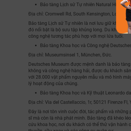
Bảo tàng Lịch sử Tự nhiên Natural History
Địa chỉ: Cromwell Rd, South Kensington, London, 
Bảo tàng Lịch sử Tự nhiên là nơi lưu giữ khoảng 
đó nổi bật là bộ sưu tập khủng long. Du khách đế
công nghệ tương tác phù hợp với mọi lứa tuổi.
Bảo tàng Khoa học và Công nghệ Deutsch
Địa chỉ: Museumsinsel 1, München, Đức.
Deutsches Museum được mệnh danh là bảo tàng khoa
không và công nghệ hàng hải, được du khách să
với 28.000 vật phẩm nguyên mẫu và mô hình máy 
lý hoạt động của chúng.
Bảo tàng Khoa học và Kỹ thuật Leonardo da
Địa chỉ: Via del Castellaccio, 1r, 50121 Firenze FI, 
Đây là nơi tôn vinh cuộc đời, tác phẩm và những 
sĩ mà còn là nhà phát minh. Bảo tàng đã khéo léo
cứu khoa học, nơi du khách có thể thử vận hành c
thuyền, cầu xoay và các công cụ quân sự.