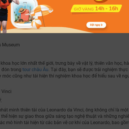
 Museum
Anh.
80 triệu mẫu vật về động thực vật, hóa thạch và khoáng sản, tro
n đây có thể hòa mình vào không gian triển lãm hiện đại kết hợ
es Museum
 học lớn nhất thế giới, trưng bày về vật lý, thiên văn học, h
n đón trong
tour châu Âu
. Tại đây, bạn sẽ được trải nghiệm thực 
móc cũng như tái hiện thí nghiệm khoa học để hiểu sau về ng
 Vinci
Ý.
phát minh thiên tài của Leonardo da Vinci, ông không chỉ là mộ
 thể hiện sự giao thoa giữa sáng tạo nghệ thuật và những nghi
ác mô hình tái hiện từ các bản vẽ cơ khí của Leonardo, bao gồ