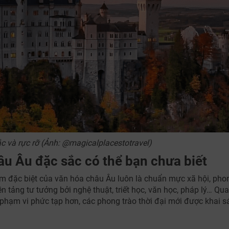
 và rực rỡ (Ảnh: @magicalplacestotravel)
âu Âu đặc sắc có thể bạn chưa biết
m đặc biệt của văn hóa châu Âu luôn là chuẩn mực xã hội, pho
ền tảng tư tưởng bởi nghệ thuật, triết học, văn học, pháp lý… Qua
 phạm vi phức tạp hơn, các phong trào thời đại mới được khai s