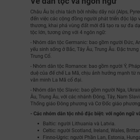
Về dân tộc và ngôn ngữ
Châu Âu bị chia tách bởi nhiều dãy núi (Alps, Pyre
đến việc các cộng đồng người phát triển độc lập 
thương, khai phá vùng đất mới đã tạo ra sự đa d
tộc lớn, tương ứng với 4 ngôn ngữ:
- Nhóm dân tộc Germanic: bao gồm người Đức, An
yếu sinh sống ở Bắc, Tây Âu, Trung Âu. Đặc trưng 
Trung Cổ.
- Nhóm dân tộc Romance: bao gồm người Ý, Pháp
duệ của đế chế La Mã, chịu ảnh hưởng mạnh từ ng
văn minh La Mã cổ đại.
- Nhóm dân tộc Slavic: bao gồm người Nga, Ukraine
Âu, Trung Âu, với các nhánh Đông, Tây, Nam Slavi
Thống giáo Đông phương và Cơ Đốc giáo phương
- Các nhóm dân tộc nhỏ đặc biệt: với ngôn ngữ và
Baltic: người Lithuania và Latvia.
Celtic: người Scotland, Ireland, Wales, Britta
Finno-Ugric: người Phần Lan, Estonia, Hunga