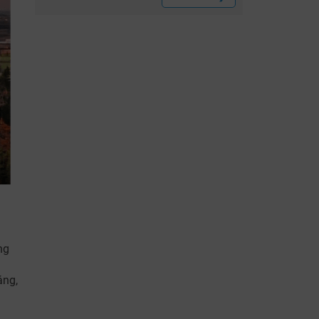
ng
áng,