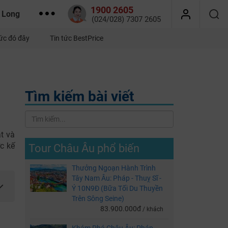
1900 2605
 Long
(024/028) 7307 2605
tức đó đây
Tin tức BestPrice
Tìm kiếm bài viết
t và
c kế
Tour Châu Âu phổ biến
Thưởng Ngoạn Hành Trình
Tây Nam Âu: Pháp - Thuỵ Sĩ -
Ý 10N9Đ (Bữa Tối Du Thuyền
Trên Sông Seine)
83.900.000đ
/ khách