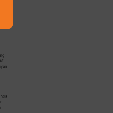
ng
p
àng
tế
uyên
t họa
ên
m