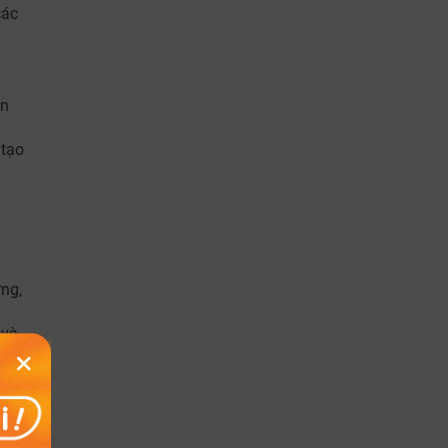
các
ền
 tạo
ng,
 và
với