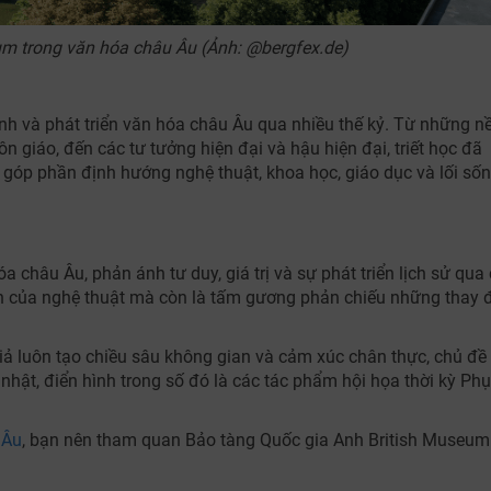
m trong văn hóa châu Âu (Ảnh: @bergfex.de)
hình và phát triển văn hóa châu Âu qua nhiều thế kỷ. Từ những n
n giáo, đến các tư tưởng hiện đại và hậu hiện đại, triết học đã
góp phần định hướng nghệ thuật, khoa học, giáo dục và lối số
a châu Âu, phản ánh tư duy, giá trị và sự phát triển lịch sử qua
iển của nghệ thuật mà còn là tấm gương phản chiếu những thay 
iả luôn tạo chiều sâu không gian và cảm xúc chân thực, chủ đề
nhật, điển hình trong số đó là các tác phẩm hội họa thời kỳ Ph
 Âu
, bạn nên tham quan Bảo tàng Quốc gia Anh British Museum