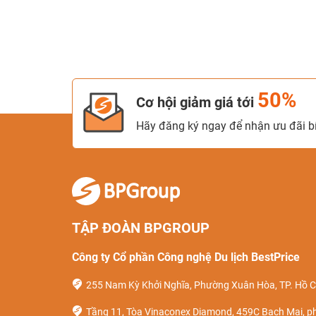
50%
Cơ hội giảm giá tới
Hãy đăng ký ngay để nhận ưu đãi bí
TẬP ĐOÀN BPGROUP
Công ty Cổ phần Công nghệ Du lịch BestPrice
255 Nam Kỳ Khởi Nghĩa, Phường Xuân Hòa, TP. Hồ C
Tầng 11, Tòa Vinaconex Diamond, 459C Bạch Mai, p