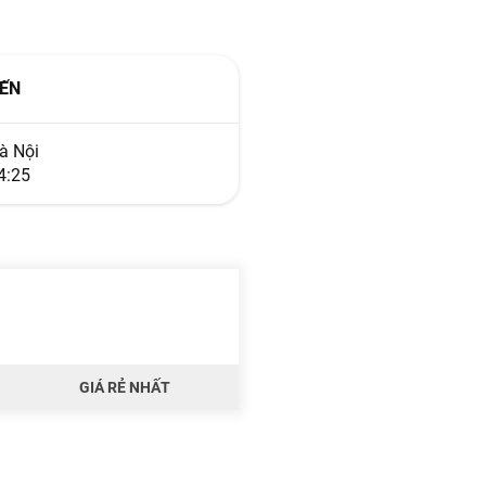
ẾN
à Nội
4:25
GIÁ RẺ NHẤT