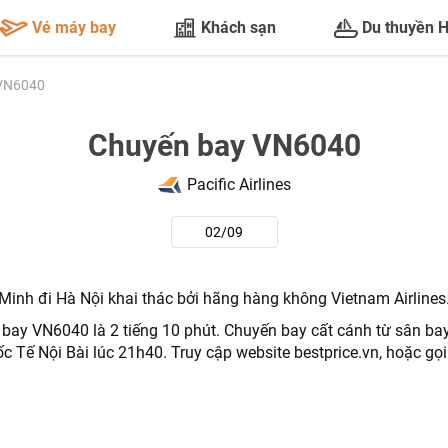
Vé máy bay
Khách sạn
Du thuyền 
VN6040
Chuyến bay VN6040
Pacific Airlines
02/09
inh đi Hà Nội khai thác bởi hãng hàng không Vietnam Airlines
 bay VN6040 là 2 tiếng 10 phút.
Chuyến bay cất cánh từ sân ba
TƯ VẤN NGAY
c Tế Nội Bài lúc 21h40. T
ruy cập website bestprice.vn, hoặc gọ
NHẬN ƯU ĐÃI NGAY
TƯ VẤN NGAY
TƯ VẤN NGAY
TƯ VẤN NGAY
TƯ VẤN NGAY