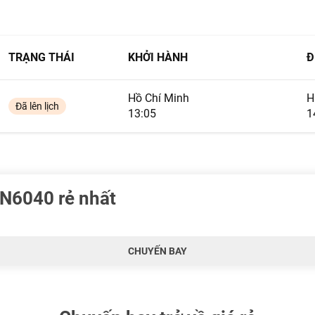
TRẠNG THÁI
KHỞI HÀNH
Đ
Hồ Chí Minh
H
Đã lên lịch
13:05
1
VN6040 rẻ nhất
CHUYẾN BAY