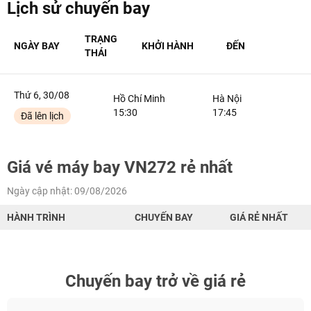
Lịch sử chuyến bay
TƯ VẤN NGAY
TƯ VẤN NGAY
TRẠNG
TƯ VẤN NGAY
TƯ VẤN NGAY
TƯ VẤN NGAY
NGÀY BAY
KHỞI HÀNH
ĐẾN
THÁI
Thứ 6, 30/08
Hồ Chí Minh
Hà Nội
15:30
17:45
Đã lên lịch
Giá vé máy bay VN272 rẻ nhất
Ngày cập nhật: 09/08/2026
HÀNH TRÌNH
CHUYẾN BAY
GIÁ RẺ NHẤT
Chuyến bay trở về giá rẻ