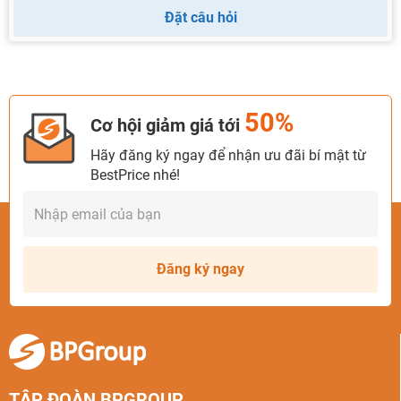
Đặt câu hỏi
50%
Cơ hội giảm giá tới
Hãy đăng ký ngay để nhận ưu đãi bí mật từ
BestPrice nhé!
Đăng ký ngay
TẬP ĐOÀN BPGROUP